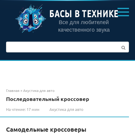
Перейти
к
БАСЫ В ТЕХНИКЕ
контенту
Все для любителей
качественного звука
Поиск:
Главная
»
Акустика для авто
Последовательный кроссовер
На чтение:
17 мин
Акустика для авто
Самодельные кроссоверы