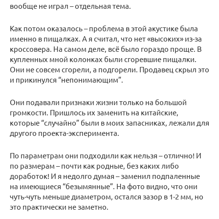
вообще не играл – отдельная тема.
Как потом оказалось – проблема в этой акустике была
именно в пищалках. А я считал, что нет «высоких» из-за
кроссовера. На самом деле, всё было гораздо проще. В
купленных мной колонках были сгоревшие пищалки.
Они не совсем сгорели, а подгорели. Продавец скрыл это
и прикинулся “непонимающим”.
Они подавали признаки жизни только на большой
громкости. Пришлось их заменить на китайские,
которые “случайно” были в моих запасниках, лежали для
другого проекта-эксперимента.
По параметрам они подходили как нельзя – отлично! И
по размерам – почти как родные, без каких либо
доработок! И я недолго думая – заменил подпаленные
на имеющиеся “безымянные”. На фото видно, что они
чуть-чуть меньше диаметром, остался зазор в 1-2 мм, но
это практически не заметно.