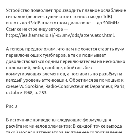
Устройство позволяет производить плавное ослабление
сигналов (вернее ступенчатое с точностью до 1dB)
вплоть до 131dB в частотном диапазоне — до 500MHz.
Ссылка на страницу автора —
https://lea.hamradio.si/~s53mv/dds/attenuator.html.
А теперь предположим, что нам не хочется ставить кучу
переключающих тумблеров, а так и подмывает
довольствоваться одним переключателем на несколько
положений, либо, вообще, обойтись без
коммутирующих элементов, а поставить по разъёму на
каждый уровень аттенюации. Обратимся за помощью к
схеме W. Sorokine, Radio-Consiwcteur et Depanneur, Paris,
octobre 1968, p. 253.
Рис.3
В источнике приведены следующие формулы для
расчёта номиналов элементов: В каждой точке выхода
такой модели аттенюатора внутреннее сопротивление