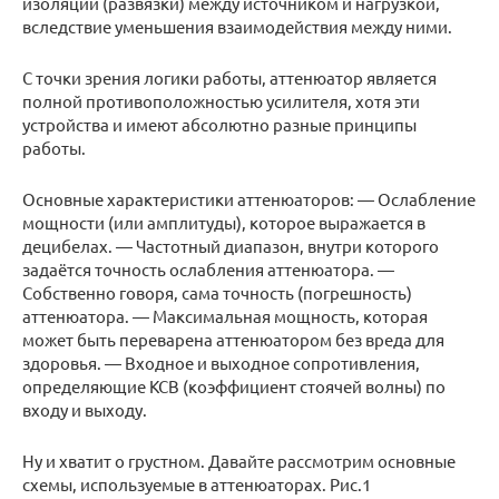
изоляции (развязки) между источником и нагрузкой,
вследствие уменьшения взаимодействия между ними.
С точки зрения логики работы, аттенюатор является
полной противоположностью усилителя, хотя эти
устройства и имеют абсолютно разные принципы
работы.
Основные характеристики аттенюаторов: — Ослабление
мощности (или амплитуды), которое выражается в
децибелах. — Частотный диапазон, внутри которого
задаётся точность ослабления аттенюатора. —
Собственно говоря, сама точность (погрешность)
аттенюатора. — Максимальная мощность, которая
может быть переварена аттенюатором без вреда для
здоровья. — Входное и выходное сопротивления,
определяющие КСВ (коэффициент стоячей волны) по
входу и выходу.
Ну и хватит о грустном. Давайте рассмотрим основные
схемы, используемые в аттенюаторах. Рис.1