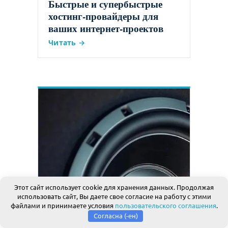
Быстрые и супербыстрые
хостинг-провайдеры для
ваших интернет-проектов
Читать →
Этот сайт использует cookie для хранения данных. Продолжая
АКУСТИКА ДЛЯ АВТО
использовать сайт, Вы даете свое согласие на работу с этими
Автоакустика премиум-
файлами и принимаете условия
пользовательского соглашения
.
Согласна (-ен)
класса 2026: Обзор лучших