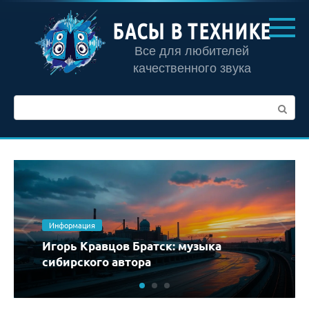
Перейти
к
БАСЫ В ТЕХНИКЕ
контенту
Все для любителей
качественного звука
Поиск:
Информация
Профессиональная студия
звукозаписи: как устроен процесс