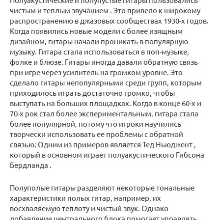
чистым и теплым
звучанием
. Это привело к широкому
распространению в джазовых сообществах 1930-х годов.
Когда появились новые модели с более изящным
дизайном, гитары начали проникать в популярную
музыку. Гитара стала использоваться в поп-музыке,
фолке и блюзе. Гитары иногда давали
обратную связь
при игре через усилитель на громком уровне. Это
сделало гитары непопулярными среди групп, которым
приходилось играть достаточно громко, чтобы
выступать на больших площадках. Когда в конце 60-х и
70-х рок стал более экспериментальным, гитара стала
более популярной, потому что игроки научились
творчески использовать ее проблемы с обратной
связью; Одним из примеров является
Тед Ньюджент
,
который в основном играет полуакустического
Гибсона
Бердланда
.
Полуполые гитары разделяют некоторые тональные
характеристики полых гитар, например, их
восхваляемую теплоту и чистый звук. Однако
добавление центрального блока помогает управлять