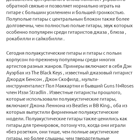
обратной связью и позволяет нормально играть на
гитаре с большим усилением и большей громкостью.
Полуполые гитары с центральным блоком также более
долговечны, чем полностью полые гитары, звук которых
особенно популярен среди
гитаристов
джаза
,
блюза
,
рокабилли
и
сайкобилли
.
Сегодня полуакустические гитары и гитары с полым
корпусом по-прежнему популярны среди многих
артистов разных жанров. Примеры включают в
себя
Дэн
Ауэрбах
из
The Black Keys
, известный джазовый гитарист
Джордж Бенсон
,
Джон Скофилд
, мульти-
инструменталист
Пол Маккартни
и бывший
Guns N»Roses
член
Иззи Stradlin
. Известные гитаристы прошлого,
которые использовали полуакустические гитары,
включают
Джона Леннона
из
Beatles
и
BB King.
, оба из
которых выпустили фирменные полуакустические
модели.
Полуакустические гитары также ценились как
гитары для тренировок, потому что, когда они играли
«без розетки», они тише, чем полные акустические
гитары, но более слышны, чем твердотельные