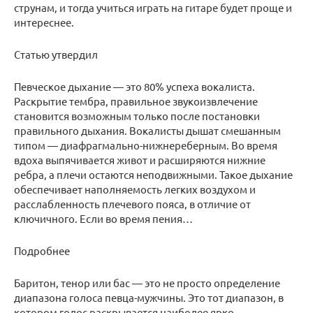
струнам, и тогда учиться играть на гитаре будет проще и
интереснее.
Статью утвердил
Певческое дыхание — это 80% успеха вокалиста.
Раскрытие тембра, правильное звукоизвлечение
становится возможным только после постановки
правильного дыхания. Вокалисты дышат смешанным
типом — диафрагмально-нижнереберным. Во время
вдоха выпячивается живот и расширяются нижние
ребра, а плечи остаются неподвижными. Такое дыхание
обеспечивает наполняемость легких воздухом и
расслабленность плечевого пояса, в отличие от
ключичного. Если во время пения…
Подробнее
Баритон, тенор или бас — это не просто определение
диапазона голоса певца-мужчины. Это тот диапазон, в
котором голос раскрывается наиболее ярко,