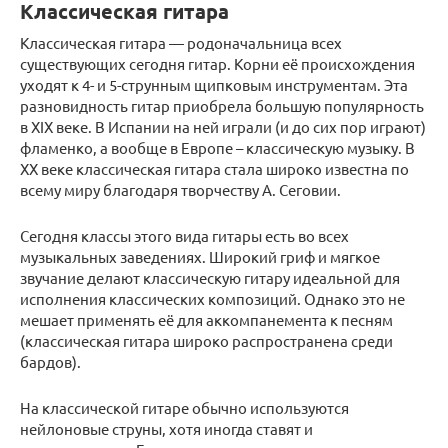
Классическая гитара
Классическая гитара — родоначальница всех
существующих сегодня гитар. Корни её происхождения
уходят к 4- и 5-струнным щипковым инструментам. Эта
разновидность гитар приобрела большую популярность
в ХІХ веке. В Испании на ней играли (и до сих пор играют)
фламенко, а вообще в Европе – классическую музыку. В
ХХ веке классическая гитара стала широко известна по
всему миру благодаря творчеству А. Сеговии.
Сегодня классы этого вида гитары есть во всех
музыкальных заведениях. Широкий гриф и мягкое
звучание делают классическую гитару идеальной для
исполнения классических композиций. Однако это не
мешает применять её для аккомпанемента к песням
(классическая гитара широко распространена среди
бардов).
На классической гитаре обычно используются
нейлоновые струны, хотя иногда ставят и