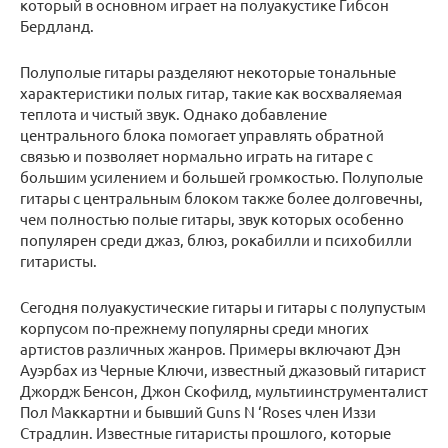
который в основном играет на полуакустике Гибсон
Бердланд.
Полуполые гитары разделяют некоторые тональные
характеристики полых гитар, такие как восхваляемая
теплота и чистый звук. Однако добавление
центрального блока помогает управлять обратной
связью и позволяет нормально играть на гитаре с
большим усилением и большей громкостью. Полуполые
гитары с центральным блоком также более долговечны,
чем полностью полые гитары, звук которых особенно
популярен среди джаз, блюз, рокабилли и психобилли
гитаристы.
Сегодня полуакустические гитары и гитары с полупустым
корпусом по-прежнему популярны среди многих
артистов различных жанров. Примеры включают Дэн
Ауэрбах из Черные Ключи, известный джазовый гитарист
Джордж Бенсон, Джон Скофилд, мультиинструменталист
Пол Маккартни и бывший Guns N ‘Roses член Иззи
Страдлин. Известные гитаристы прошлого, которые