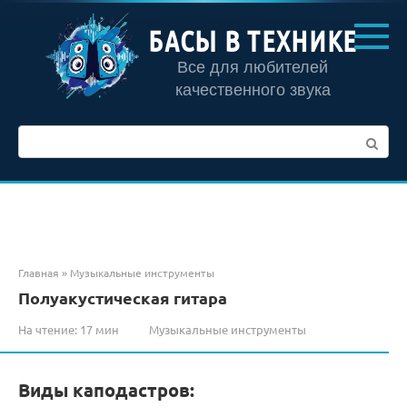
Перейти
к
БАСЫ В ТЕХНИКЕ
контенту
Все для любителей
качественного звука
Поиск:
Главная
»
Музыкальные инструменты
Полуакустическая гитара
На чтение:
17 мин
Музыкальные инструменты
Виды каподастров: