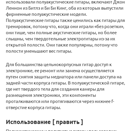
использовали полуакустические гитары, включают Джон
Леннон из Битлз и Би Би Кинг, оба из которых выпустили
фирменные полуакустические модели.
Полуакустические гитары также ценились как гитары для
тренировок, потому что, когда они играли «без розетки»,
они тише, чем полные акустические гитары, но более
слышны, чем твердотельные электрогитары из-за их
открытой полости. Они также популярны, потому что
полости уменьшают вес гитары.
Для большинства цельнокорпусных гитар доступ к
электронике, ее ремонт или замена осуществляется
путем снятия защиты медиатора или панели доступа на
задней части корпуса гитары. В полуакустической гитаре,
где нет твердого тела для создания камеры для
размещения электроники, эти компоненты
проталкиваются или протягиваются через нижнее f-
отверстие корпуса гитары.
Использование [ править ]
Полуакустические и полупустые гитары пользовались