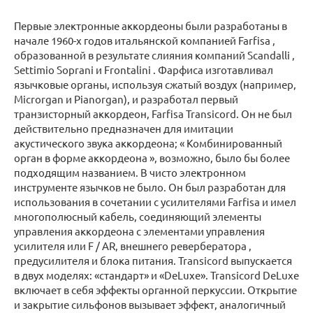
Первые электронные аккордеоны были разработаны в
начале 1960-х годов итальянской компанией Farfisa ,
образованной в результате слияния компаний Scandalli ,
Settimio Soprani и Frontalini . Фарфиса изготавливал
язычковые органы, используя сжатый воздух (например,
Microrgan и Pianorgan), и разработал первый
транзисторный аккордеон, Farfisa Transicord. Он не был
действительно предназначен для имитации
акустического звука аккордеона; « Комбинированный
орган в форме аккордеона », возможно, было бы более
подходящим названием. В чисто электронном
инструменте язычков не было. Он был разработан для
использования в сочетании с усилителями Farfisa и имел
многополюсный кабель, соединяющий элементы
управления аккордеона с элементами управления
усилителя или F / AR, внешнего ревербератора ,
предусилителя и блока питания. Transicord выпускается
в двух моделях: «стандарт» и «DeLuxe». Transicord DeLuxe
включает в себя эффекты органной перкуссии. Открытие
и закрытие сильфонов вызывает эффект, аналогичный