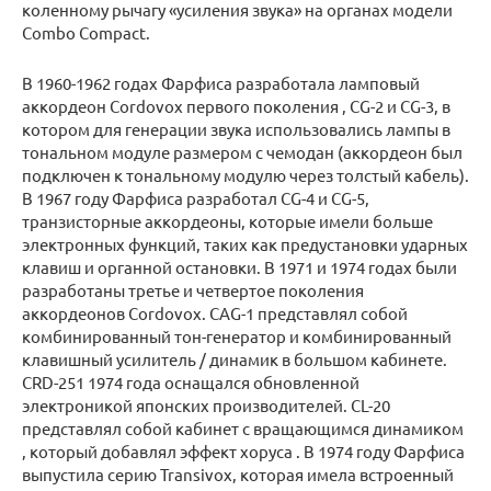
коленному рычагу «усиления звука» на органах модели
Combo Compact.
В 1960-1962 годах Фарфиса разработала ламповый
аккордеон Cordovox первого поколения , CG-2 и CG-3, в
котором для генерации звука использовались лампы в
тональном модуле размером с чемодан (аккордеон был
подключен к тональному модулю через толстый кабель).
В 1967 году Фарфиса разработал CG-4 и CG-5,
транзисторные аккордеоны, которые имели больше
электронных функций, таких как предустановки ударных
клавиш и органной остановки. В 1971 и 1974 годах были
разработаны третье и четвертое поколения
аккордеонов Cordovox. CAG-1 представлял собой
комбинированный тон-генератор и комбинированный
клавишный усилитель / динамик в большом кабинете.
CRD-251 1974 года оснащался обновленной
электроникой японских производителей. CL-20
представлял собой кабинет с вращающимся динамиком
, который добавлял эффект хоруса . В 1974 году Фарфиса
выпустила серию Transivox, которая имела встроенный