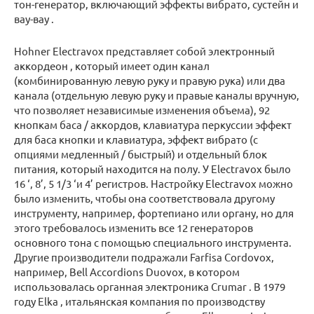
тон-генератор, включающий эффекты вибрато, сустейн и
вау-вау .
Hohner Electravox представляет собой электронный
аккордеон , который имеет один канал
(комбинированную левую руку и правую рука) или два
канала (отдельную левую руку и правые каналы вручную,
что позволяет независимые изменения объема), 92
кнопкам баса / аккордов, клавиатура перкуссии эффект
для баса кнопки и клавиатура, эффект вибрато (с
опциями медленный / быстрый) и отдельный блок
питания, который находится на полу. У Electravox было
16 ‘, 8’, 5 1/3 ‘и 4’ регистров. Настройку Electravox можно
было изменить, чтобы она соответствовала другому
инструменту, например, фортепиано или органу, но для
этого требовалось изменить все 12 генераторов
основного тона с помощью специального инструмента.
Другие производители подражали Farfisa Cordovox,
например, Bell Accordions Duovox, в котором
использовалась органная электроника Crumar . В 1979
году Elka , итальянская компания по производству