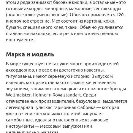
этом 2 ряда занимают басовые кнопки, а остальные – это
готовые аккорды: минорные, мажорные, септаккорды
(полные плюс уменьшенные). Обычно применяется 120-
кнопочное строение. Мех состоит из картона, кожи,
бумаги, специального клея, ткани. Обычно усиливается
стальными накладки, если речь идет о качественном
инструменте.
Марка и модель
В мире существует не так уж и много производителей
аккордеонов, но все они достаточно известны,
титулованы, имеют серьезную историю. Выпуском
изделий, которые отличаются самым качественным
звучанием, занимаются немецкие и итальянские бренды
Weltmeister, Hohner и Royalstandart. Среди
отечественных производителей, безусловно, выделяется
легендарная Тульская гармонная фабрика — которая
уже в течение нескольких столетий выпускает
самобытные, идеально настроенные язычковые
инструменты — массовым выпуском или
индивидуально, на заказ.