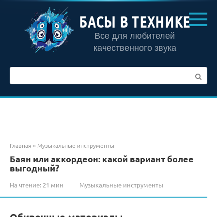
Перейти
к
БАСЫ В ТЕХНИКЕ
контенту
Все для любителей
качественного звука
Поиск:
Главная
»
Музыкальные инструменты
Баян или аккордеон: какой вариант более
выгодный?
На чтение:
21 мин
Музыкальные инструменты