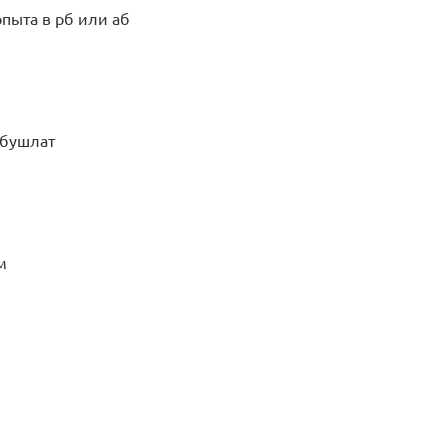
опыта в рб или аб
 бушлат
м