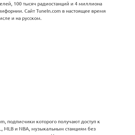
елей, 100 тысяч радиостанций и 4 миллиона
лифорнии. Сайт TuneIn.com в настоящее время
исле и на русском.
ium, подписчики которого получают доступ к
, MLB и NBA, музыкальным станциям без