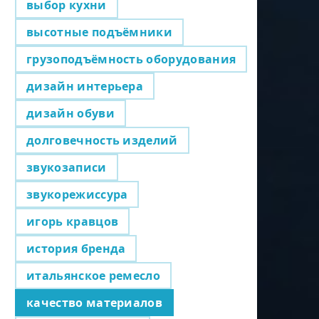
выбор кухни
высотные подъёмники
грузоподъёмность оборудования
дизайн интерьера
дизайн обуви
долговечность изделий
звукозаписи
звукорежиссура
игорь кравцов
история бренда
итальянское ремесло
качество материалов