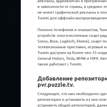
рекламы, аудиокнигам и программам 
в зависимости от страны, в среднем эт
не имеет графической рекламы и позв
TuneIn для оффлайн воспроизведения
Помимо телефонов и планшетов, Тюн
устройств: многочисленные смарт-рад
Sonos, Bose, Logitech, iHome), смарт-
телевизионные приставки, игровые ко
TuneIn доступен на более чем 55 моде
General Motors, Tesla, BMW и MINI. Ав
также работают с TuneIn.
Добавление репозитори
pvr.puzzle.tv.
Следующее, что нам необходимо сдел
репозитории и установить из них пла
установить общий репозиторий, дале