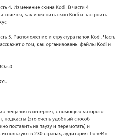
ть 4. Изменение скина Kodi. В части 4
ясняется, как изменить скин Kodi и настроить
кус.
ть 5. Расположение и структура папок Kodi. Часть
асскажет о том, как организованы файлы Kodi и
MOas0
o3YU
дио вещания в интернет, с помощью которого
т, подкасты (это очень удобный способ
но поставить на паузу и перемотать) и
с используют в 230 странах, аудитория ТюнеИн