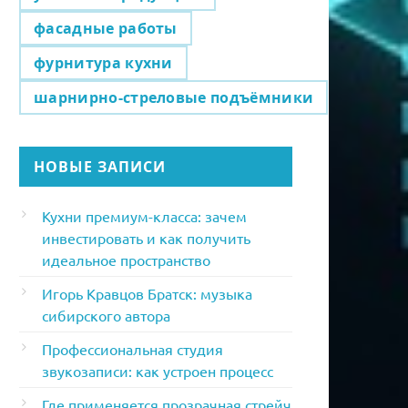
фасадные работы
фурнитура кухни
шарнирно-стреловые подъёмники
НОВЫЕ ЗАПИСИ
Кухни премиум-класса: зачем
инвестировать и как получить
идеальное пространство
Игорь Кравцов Братск: музыка
сибирского автора
Профессиональная студия
звукозаписи: как устроен процесс
Где применяется прозрачная стрейч