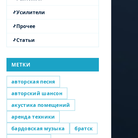
Усилители
Прочее
Статьи
МЕТКИ
авторская песня
авторский шансон
акустика помещений
аренда техники
бардовская музыка
братск