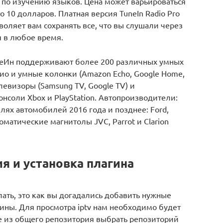
по изучению языков. Цена может варьироваться
о 10 долларов. Платная версия TuneIn Radio Pro
оляет вам сохранять все, что вы слушали через
 в любое время.
еИн поддерживают более 200 различных умных
ио и умные колонки (Amazon Echo, Google Home,
телевизоры (Samsung TV, Google TV) и
нсоли Xbox и PlayStation. Автопроизводители:
лях автомобилей 2016 года и позднее: Ford,
томатические магнитолы JVC, Parrot и Clarion
я и установка плагина
ать, это как вы догадались добавить нужные
гины. Для просмотра iptv нам необходимо будет
е из общего репозитория выбрать репозиторий