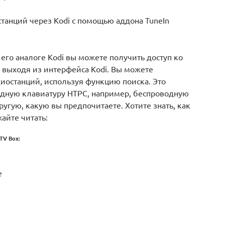
танций через Kodi с помощью аддона TuneIn
а его аналоге Kodi вы можете получить доступ ко
е выходя из интерфейса Kodi. Вы можете
останций, используя функцию поиска. Это
одную клавиатуру HTPC, например, беспроводную
угую, какую вы предпочитаете. Хотите знать, как
жайте читать:
TV Box:
e