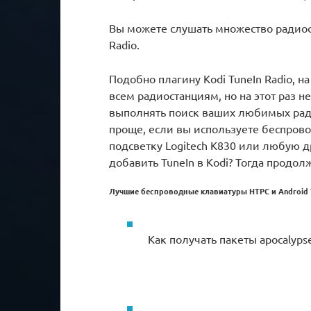
Вы можете слушать множество радиос
Radio.
Подобно плагину Kodi TuneIn Radio, н
всем радиостанциям, но на этот раз н
выполнять поиск ваших любимых ради
проще, если вы используете беспров
подсветку Logitech K830 или любую др
добавить TuneIn в Kodi? Тогда продол
Лучшие беспроводные клавиатуры HTPC и Android 
Как получать пакеты apocalyps