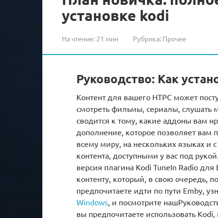
установке kodi
На чтение:
21 мин
Рубрика:
Прочее
Руководство: Как устан
Контент для вашего HTPC может пост
смотреть фильмы, сериалы, слушать му
сводится к тому, какие аддоны вам нр
дополнение, которое позволяет вам 
всему миру, на нескольких языках и
контента, доступными у вас под рукой.
версия плагина Kodi TuneIn Radio для
контенту, который, в свою очередь, по
предпочитаете идти по пути Emby, узн
Windows
, и посмотрите нашРуководств
вы предпочитаете использовать Kodi,