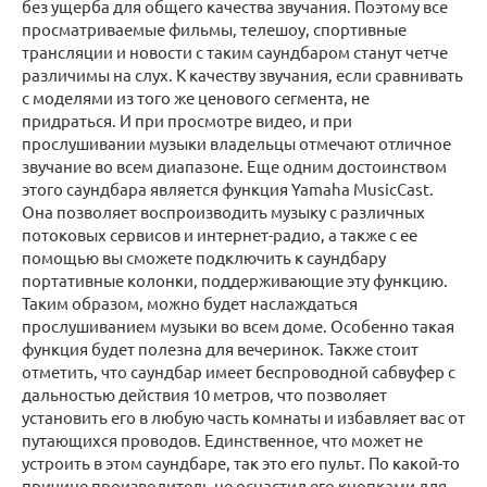
без ущерба для общего качества звучания. Поэтому все
просматриваемые фильмы, телешоу, спортивные
трансляции и новости с таким саундбаром станут четче
различимы на слух. К качеству звучания, если сравнивать
с моделями из того же ценового сегмента, не
придраться. И при просмотре видео, и при
прослушивании музыки владельцы отмечают отличное
звучание во всем диапазоне. Еще одним достоинством
этого саундбара является функция Yamaha MusicCast.
Она позволяет воспроизводить музыку с различных
потоковых сервисов и интернет-радио, а также с ее
помощью вы сможете подключить к саундбару
портативные колонки, поддерживающие эту функцию.
Таким образом, можно будет наслаждаться
прослушиванием музыки во всем доме. Особенно такая
функция будет полезна для вечеринок. Также стоит
отметить, что саундбар имеет беспроводной сабвуфер с
дальностью действия 10 метров, что позволяет
установить его в любую часть комнаты и избавляет вас от
путающихся проводов. Единственное, что может не
устроить в этом саундбаре, так это его пульт. По какой-то
причине производитель не оснастил его кнопками для