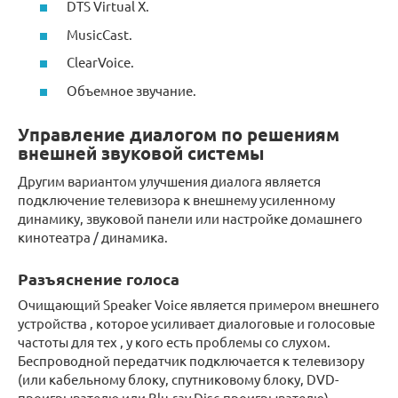
DTS Virtual X.
MusicCast.
ClearVoice.
Объемное звучание.
Управление диалогом по решениям
внешней звуковой системы
Другим вариантом улучшения диалога является
подключение телевизора к внешнему усиленному
динамику, звуковой панели или настройке домашнего
кинотеатра / динамика.
Разъяснение голоса
Очищающий Speaker Voice
является примером внешнего
устройства ,
которое усиливает диалоговые и голосовые
частоты для тех , у
кого есть проблемы со
слухом.
Беспроводной передатчик подключается к телевизору
(или кабельному блоку, спутниковому блоку, DVD-
проигрывателю или Blu-ray Disc-проигрывателю),