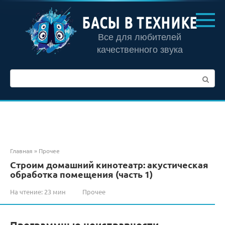
Перейти
к
БАСЫ В ТЕХНИКЕ
контенту
Все для любителей
качественного звука
Поиск:
Главная
»
Прочее
Строим домашний кинотеатр: акустическая
обработка помещения (часть 1)
На чтение:
23 мин
Прочее