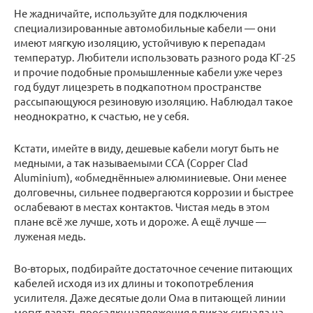
Не жадничайте, используйте для подключения
специализированные автомобильные кабели — они
имеют мягкую изоляцию, устойчивую к перепадам
температур. Любители использовать разного рода КГ-25
и прочие подобные промышленные кабели уже через
год будут лицезреть в подкапотном пространстве
рассыпающуюся резиновую изоляцию. Наблюдал такое
неоднократно, к счастью, не у себя.
Кстати, имейте в виду, дешевые кабели могут быть не
медными, а так называемыми CCA (Copper Clad
Aluminium), «обмеднённые» алюминиевые. Они менее
долговечны, сильнее подвергаются коррозии и быстрее
ослабевают в местах контактов. Чистая медь в этом
плане всё же лучше, хоть и дороже. А ещё лучше —
луженая медь.
Во-вторых, подбирайте достаточное сечение питающих
кабелей исходя из их длины и токопотребления
усилителя. Даже десятые доли Ома в питающей линии
могут давать просадку напряжения в пиках сигнала на