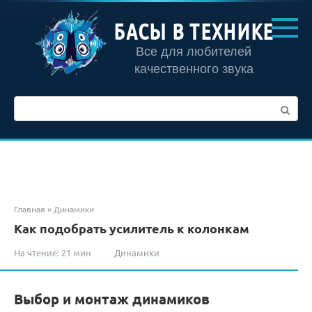
Перейти
к
БАСЫ В ТЕХНИКЕ
контенту
Все для любителей
качественного звука
Поиск:
Главная
»
Динамики
Как подобрать усилитель к колонкам
На чтение:
21 мин
Динамики
Выбор и монтаж динамиков