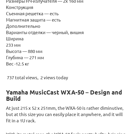
Размеры НЧ-излучателя — 2x 160 мм
Конструкция
Съемная решетка — есть
Магнитная защита — есть
Дополнительно
Варианты отделки — черный, вишня
Ширина
233 мм
Высота — 880 мм
Глубина — 271 мм
Вес -12.5 кг
737 total views, 2 views today
Yamaha MusicCast WXA-50 – Design and
Build
At just 215 x 52 x 251mm, the WXA-50 is rather diminutive,
but at this size you can easily place it anywhere, and it will
fit in a 1U rack.