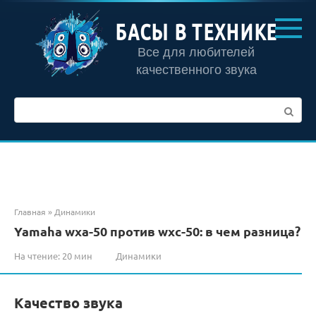
Перейти
к
БАСЫ В ТЕХНИКЕ
контенту
Все для любителей
качественного звука
Поиск:
Главная
»
Динамики
Yamaha wxa-50 против wxc-50: в чем разница?
На чтение:
20 мин
Динамики
Качество звука