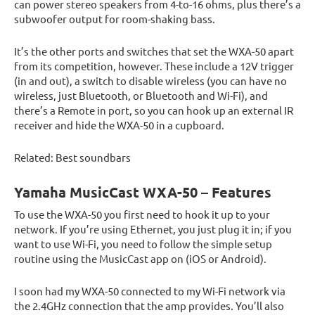
can power stereo speakers from 4-to-16 ohms, plus there’s a
subwoofer output for room-shaking bass.
It’s the other ports and switches that set the WXA-50 apart
from its competition, however. These include a 12V trigger
(in and out), a switch to disable wireless (you can have no
wireless, just Bluetooth, or Bluetooth and Wi-Fi), and
there’s a Remote in port, so you can hook up an external IR
receiver and hide the WXA-50 in a cupboard.
Related: Best soundbars
Yamaha MusicCast WXA-50 – Features
To use the WXA-50 you first need to hook it up to your
network. If you’re using Ethernet, you just plug it in; if you
want to use Wi-Fi, you need to follow the simple setup
routine using the MusicCast app on (iOS or Android).
I soon had my WXA-50 connected to my Wi-Fi network via
the 2.4GHz connection that the amp provides. You’ll also