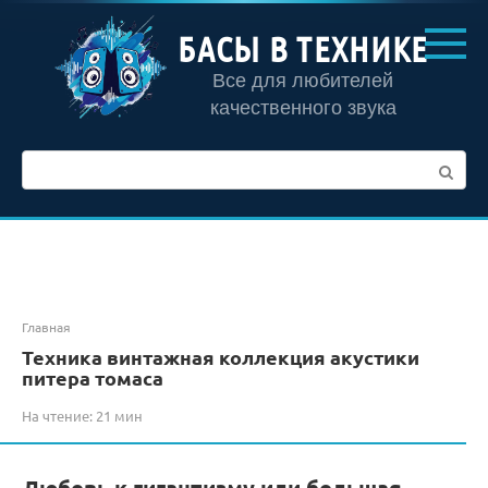
Перейти
к
БАСЫ В ТЕХНИКЕ
контенту
Все для любителей
качественного звука
Поиск:
Главная
Техника винтажная коллекция акустики
питера томаса
На чтение:
21 мин