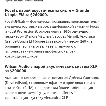
Focal с парой акустических систем Grande
Utopia EM за $269000.
Focal-JMLab — французская компания, производитель и
владелец торговых марок аудифильской акустики Focal
и Focal Professional, основанная в 1980 году аудио
инженером Жаком Маулем (Jacques Mahul). Акустика
Grande Utopia EM более 2 м высотой и весом 260 кг в
большей части изготавливается вручную с
использованием опыта профессионалов-
краснодеревщиков.
Wilson Audio с парой акустических систем XLF
за $200000
Американская компания, основанная Дэйвом Уилсоном
(Dave Wilson), с головным офисом и производством в
штате Юта (США), предложитла более амбициозную
версию почитаемой у аудиофилов Series 2 –
фронтальную акустику Alexandria XLF.