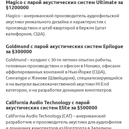
Magico с парой акустических систем Ultimate за
$1200000
Magico – американский производитель аудиофильской
акустики уникального дизайна и характеристик с
производством и штаб квартирой в Беркли (штат
калифорния, США).
Goldmund с парой акустических систем Epilogue
за $300000
Goldmund – холдинг с 30-ти летним опытом работы,
головным производством и офисом в Монако, офисами
аффилированных компаний в Нью-Йорке (США),
Сингапуре и Женеве (Швейцария), специализирующийся
и на выпуске высококачественной акустики Hi-End
категории, и на разработке домашних кинотеатров.
California Audio Technology с парой
акустических систем Elite за $500000
California Audio Technology (CAT) – американский
разработчик и производитель акустики для аудиофилов
и домашних кинотеатров из Нортпорта в Западном