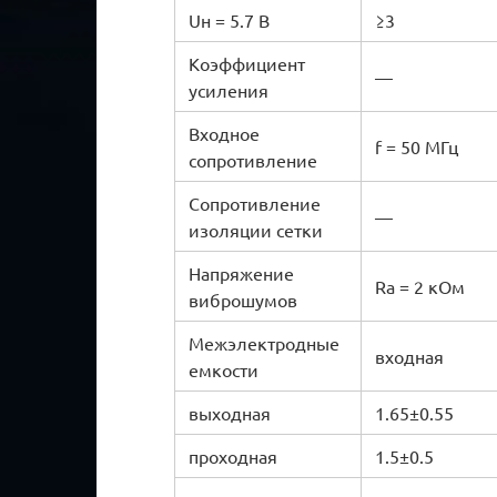
Uн = 5.7 В
≥3
Коэффициент
—
усиления
Входное
f = 50 МГц
сопротивление
Сопротивление
—
изоляции сетки
Напряжение
Rа = 2 кОм
виброшумов
Межэлектродные
входная
емкости
выходная
1.65±0.55
проходная
1.5±0.5