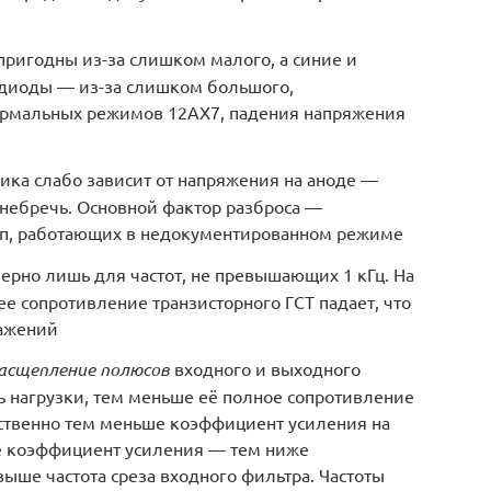
ригодны из-за слишком малого, а синие и
диоды — из-за слишком большого,
ормальных режимов 12AX7, падения напряжения
ика слабо зависит от напряжения на аноде —
енебречь. Основной фактор разброса —
мп, работающих в недокументированном режиме
верно лишь для частот, не превышающих 1 кГц. На
ее сопротивление транзисторного ГСТ падает, что
кажений
асщепление полюсов
входного и выходного
ь нагрузки, тем меньше её полное сопротивление
етственно тем меньше коэффициент усиления на
же коэффициент усиления — тем ниже
выше частота среза входного фильтра. Частоты