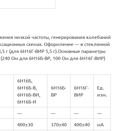
жения низкой частоты, генерирования колебаний
аксационных схемах. Оформление — в стеклянной
,5 г (для 6Н16Г-ВИР 5,5 г).Основные параметры
Ом (240 Ом для 6Н16Б-ВР, 100 Ом для 6Н16Г-ВИР)
6Н16Б,
6Н16Б-В,
6Н16Б-
6Н16Г-
Ед.
6Н16Б-ВИ,
ВР
ВИР
изм.
6Н16Б-И
—
—
—
—
400±30
370±40
400±40
мА