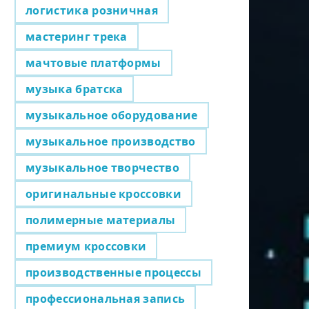
логистика розничная
мастеринг трека
мачтовые платформы
музыка братска
музыкальное оборудование
музыкальное производство
музыкальное творчество
оригинальные кроссовки
полимерные материалы
премиум кроссовки
производственные процессы
профессиональная запись