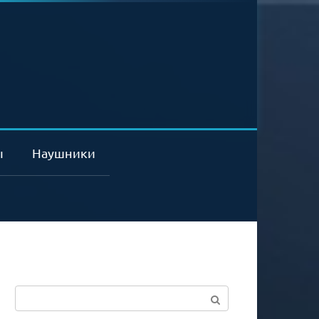
ы
Наушники
Поиск: