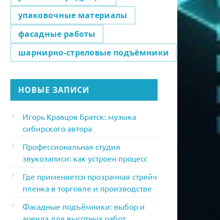
упаковочные материалы
фасадные работы
шарнирно-стреловые подъёмники
НОВЫЕ ЗАПИСИ
Игорь Кравцов Братск: музыка
сибирского автора
Профессиональная студия
звукозаписи: как устроен процесс
Где применяется прозрачная стрейч
пленка в торговле и производстве
Фасадные подъёмники: выбор и
аренда для высотных работ