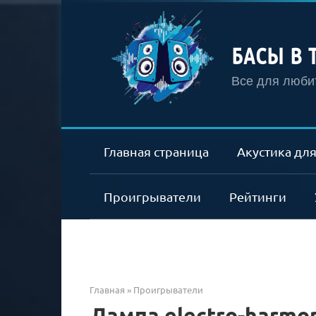
Перейти
к
контенту
БАСЫ В 
Все для любит
Главная страница
Акустика для
Проигрыватели
Рейтинги
Главная
»
Проигрыватели
Лампа electro-harmon