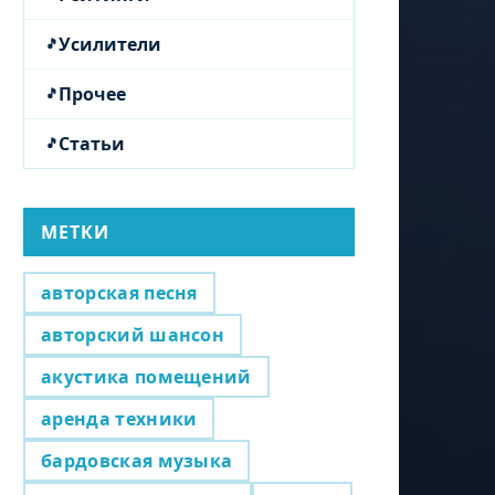
Усилители
Прочее
Статьи
МЕТКИ
авторская песня
авторский шансон
акустика помещений
аренда техники
бардовская музыка