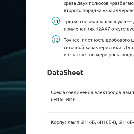
среза двух полюсов «разбегаю
второго порядка на миллеров
Третья составляющая шума — 
применениях 12AX7 отсутствуе
Точнее, плотность дробового 
сеточной характеристики. Дл
возрастает по мере роста анодн
DataSheet
Схема соединения электродов ламп
6Н16Г-ВИР
Корпус ламп 6Н16Б, 6Н16Б-В, 6Н16Б