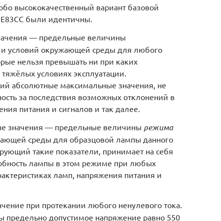
собо высококачественный вариант базовой
 E83CC были идентичны.
начения — предельные величины
 и условий окружающей среды для любого
орые нельзя превышать ни при каких
х тяжёлых условиях эксплуатации.
ий абсолютные максимальные значения, не
ность за последствия возможных отклонений в
ения питания и сигналов и так далее.
ые значения — предельные величины
режима
жающей среды для образцовой лампы данного
рующий такие показатели, принимает на себя
собность лампы в этом режиме при любых
рактеристиках ламп, напряжения питания и
чение при протекании любого ненулевого тока.
ы предельно допустимое напряжение равно 550