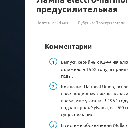
предусилительная
На чтение:
14 мин
Рубрика:
Проигрыватели
Комментарии
Выпуск серийных K2-W начался
отлажено в 1952 году, а прин
годы.
Компания National Union, осно
производившая лампы по зака
время уже угасала. В 1954 го
под контроль Sylvania, в 1960 
существование.
В cистеме обозначений Mullard