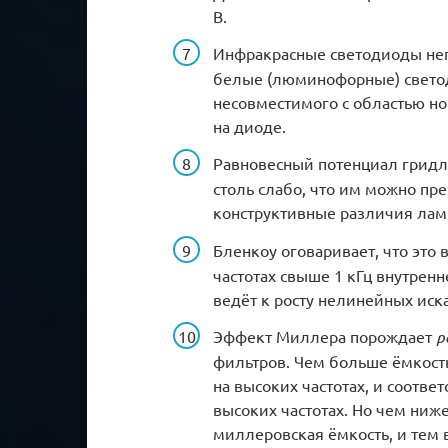
В.
Инфракрасные светодиоды неп
белые (люминофорные) свето
несовместимого с областью н
на диоде.
Равновесный потенциал гридл
столь слабо, что им можно пр
конструктивные различия ла
Бленкоу оговаривает, что это 
частотах свыше 1 кГц внутренн
ведёт к росту нелинейных ис
Эффект Миллера порождает
р
фильтров. Чем больше ёмкост
на высоких частотах, и соотв
высоких частотах. Но чем ни
миллеровская ёмкость, и тем 