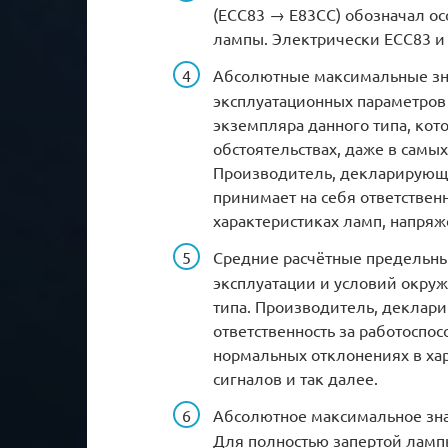
(ECC83 → E83CC) обозначал о
лампы. Электрически ECC83 и
Абсолютные максимальные з
эксплуатационных параметров
экземпляра данного типа, кот
обстоятельствах, даже в самы
Производитель, декларирующ
принимает на себя ответствен
характеристиках ламп, напряж
Средние расчётные предельн
эксплуатации и условий окру
типа. Производитель, деклари
ответственность за работоспо
нормальных отклонениях в ха
сигналов и так далее.
Абсолютное максимальное зна
Для полностью запертой ламп