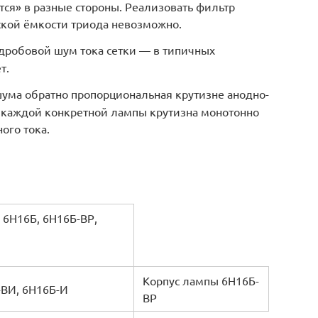
тся» в разные стороны. Реализовать фильтр
ской ёмкости триода невозможно.
дробовой шум тока сетки — в типичных
т.
шума обратно пропорциональная крутизне анодно-
я каждой конкретной лампы крутизна монотонно
ого тока.
 6Н16Б, 6Н16Б-ВР,
Корпус лампы 6Н16Б-
-ВИ, 6Н16Б-И
ВР