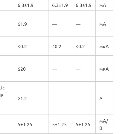
6.3±1.9
6.3±1.9
6.3±1.9
мА
≤1.9
—
—
мА
≤0.2
≤0.2
≤0.2
мкА
≤20
—
—
мкА
Uс
ля
≥1.2
—
—
А
,
мА/
5±1.25
5±1.25
5±1.25
В