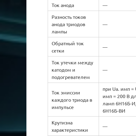
Ток анода
—
Разность токов
анода триодов
—
лампы
Обратный ток
—
сетки
Ток утечки между
катодом и
—
подогревателем
при Uа. имп = 
Ток эмиссии
имп = 200 В д
каждого триода в
ламп 6Н16Б-И
импульсе
6Н16Б-ВИ
Крутизна
—
характеристики