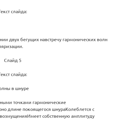
Текст слайда:
ении двух бегущих навстречу гармонических волн
ляризации.
Слайд 5
Текст слайда:
волны в шнуре
ьными точками гармонические
но длине покоящегося шнураКолеблется с
 возмущенияИмеет собственную амплитуду