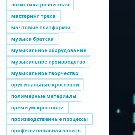
логистика розничная
мастеринг трека
мачтовые платформы
музыка братска
музыкальное оборудование
музыкальное производство
музыкальное творчество
оригинальные кроссовки
полимерные материалы
премиум кроссовки
производственные процессы
профессиональная запись