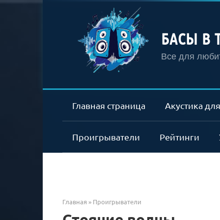
Перейти
к
контенту
БАСЫ В 
Все для любит
Главная страница
Акустика для
Проигрыватели
Рейтинги
Главная
»
Проигрыватели
Стоячие волны