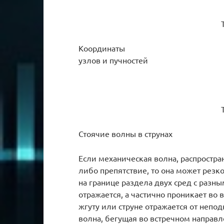
Координаты
узлов и пучностей
Стоячие волны в струнах
Если механическая волна, распростран
либо препятствие, то она может резк
на границе раздела двух сред с разн
отражается, а частично проникает во 
жгуту или струне отражается от непо
волна, бегущая во встречном направле