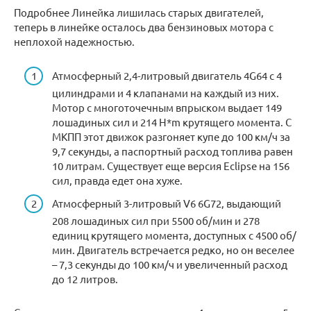
Подробнее Линейка лишилась старых двигателей,
теперь в линейке осталось два бензиновых мотора с
неплохой надежностью.
Атмосферный 2,4-литровый двигатель 4G64 с 4
цилиндрами и 4 клапанами на каждый из них.
Мотор с многоточечным впрыском выдает 149
лошадиных сил и 214 H*m крутящего момента. С
МКПП этот движок разгоняет купе до 100 км/ч за
9,7 секунды, а паспортный расход топлива равен
10 литрам. Существует еще версия Eclipse на 156
сил, правда едет она хуже.
Атмосферный 3-литровый V6 6G72, выдающий
208 лошадиных сил при 5500 об/мин и 278
единиц крутящего момента, доступных с 4500 об/
мин. Двигатель встречается редко, но он веселее
– 7,3 секунды до 100 км/ч и увеличенный расход
до 12 литров.