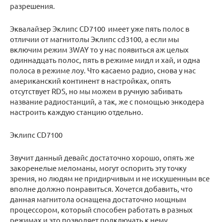
разрешения.
Эквалайзер Эклипс CD7100 имеет уже пять полос в
отличии от магнитолы Эклипс cd3100, а если мы
включим режим 3WAY то у нас появиться аж целых
одиннадцать полос, пять в режиме мидл и хай, и одна
полоса в режиме лоу. Что касаемо радио, снова у нас
американский континент в настройках, опять
отсутствует RDS, но мы можем в ручную забивать
название радиостанций, а так, же с помощью энкодера
настроить каждую станцию отдельно.
Эклипс CD7100
Звучит данный девайс достаточно хорошо, опять же
закоренелые меломаны, могут оспорить эту точку
зрения, но людям не придирчивым и не искушенным все
вполне должно понравиться. Хочется добавить, что
данная магнитола оснащена достаточно мощным
процессором, который способен работать в разных
режимах и это позволяет подключать к нему