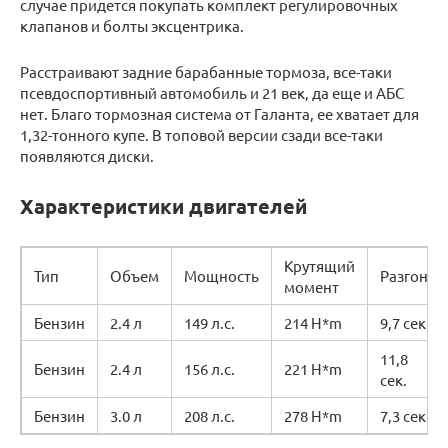
случае придется покупать комплект регулировочных
клапанов и болты эксцентрика.
Расстраивают задние барабанные тормоза, все-таки
псевдоспортивный автомобиль и 21 век, да еще и АБС
нет. Благо тормозная система от Галанта, ее хватает для
1,32-тонного купе. В топовой версии сзади все-таки
появляются диски.
Характеристики двигателей
Крутящий
Тип
Объем
Мощность
Разгон
момент
Бензин
2.4 л
149 л.с.
214 H*m
9,7 сек
11,8
Бензин
2.4 л
156 л.с.
221 H*m
сек.
Бензин
3.0 л
208 л.с.
278 H*m
7,3 сек