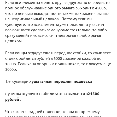
Если все элементы менять друг за другом по очереди, то
полное обслуживание одного рычага выходит в 4500р,
что по деньгам выходит почти также, как замена рычага
на неоригинальный целиком. Поэтому если вы
чувствуете, что все элементы уже подходят и у вас нет
возможности сделать замену самостоятельно, то либо
сразу меняйте их все со снятием рычага, либо рычаг
целиком.
Если концы отдадут еще и передние стойки, то комплект
стоек обойдется рублей в 6000 с заменой каждой по
1600р. Если хана опорным подшиникам, то плюсуем еще
3000р.
Т.е. суммарно
ушатанная передняя подвеска
с учетом втулочек стабилизатора выльется в
21500
рублей
.
Что касается задней подвески, то она по-прежнему
независимая многорычажная и практически вечная.