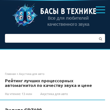
Перейти
к
БАСЫ В ТЕХНИКЕ
контенту
Все для любителей
качественного звука
Поиск:
Главная
»
Акустика для авто
Рейтинг лучших процессорных
автомагнитол по качеству звука и цене
На чтение:
13 мин
Акустика для авто