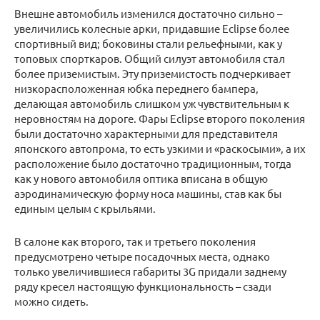
Внешне автомобиль изменился достаточно сильно –
увеличились колесные арки, придавшие Eclipse более
спортивный вид; боковины стали рельефными, как у
топовых спорткаров. Общий силуэт автомобиля стал
более приземистым. Эту приземистость подчеркивает
низкорасположенная юбка переднего бампера,
делающая автомобиль слишком уж чувствительным к
неровностям на дороге. Фары Eclipse второго поколения
были достаточно характерными для представителя
японского автопрома, то есть узкими и «раскосыми», а их
расположение было достаточно традиционным, тогда
как у нового автомобиля оптика вписана в общую
аэродинамическую форму носа машины, став как бы
единым целым с крыльями.
В салоне как второго, так и третьего поколения
предусмотрено четыре посадочных места, однако
только увеличившиеся габариты 3G придали заднему
ряду кресел настоящую функциональность – сзади
можно сидеть.