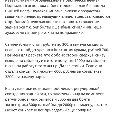
Подыхают в основном сайлентблоки верхней и иногда
нижней цапфы кулака и многие, в связи с возрастом
машины и ленью предыдущих владельцев, сталкиваются
с проблемой невозможности выставить схождение
задней оси т.к. рег.болты с шайбами сгнили или, еще
хуже, если сгнили рег.окна на подрамнике.
Сайлентблоки стоят рублей по 300, а замена каждого,
если все пройдет удачно и без снятия кулака, рублей 700.
Примем для расчета, что с обоих сторон сверху и снизу
вышло по сайленту и в итоге получим 1200р на сайленты
и 2800 за работу и того 4000р. Далее стойки. Если они
отдали концы, то плюсуем 6000 рублей за комплект и
3200р за замену пары.
Если у вас-таки возникли проблемы с регулировкой
схождения задней оси, то плюсуем 2500р на комплект
регулирововчных рычагов и 500р на два болта
эксцентрика 300р на шайбы, до 2000р на замену, т.к. там
может конкретно все приседать и еще 1500р на