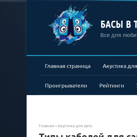
Перейти
к
контенту
БАСЫ В 
Все для любит
Главная страница
Акустика для
Проигрыватели
Рейтинги
Главная
»
Акустика для авто
Типы кабелей для са