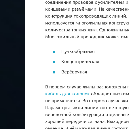
соединения проводов с усилителем 
концевыми разъёмами. На качественн
конструкция токопроводящих линий. 
используется многожильная конструкц
количества тонких жил. Одножильны
Многожильный проводник может име
Пучкообразная
Концентрическая
Верёвочная
В первом случае жилы расположены 
кабель для колонок
обладает низким
не применяется. Во втором случае ж
Параметры такой линии соответствуют
веревочной конфигурации отдельные 
хорошей передаче сигнала. Выходной 
сечение. В нём каждая линия состои