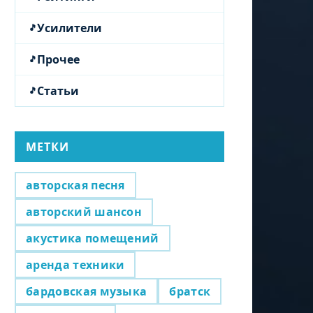
Усилители
Прочее
Статьи
МЕТКИ
авторская песня
авторский шансон
акустика помещений
аренда техники
бардовская музыка
братск