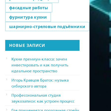
фасадные работы
фурнитура кухни
шарнирно-стреловые подъёмники
НОВЫЕ ЗАПИСИ
Кухни премиум-класса: зачем
инвестировать и как получить
идеальное пространство
Игорь Кравцов Братск: музыка
сибирского автора
Профессиональная студия
звукозаписи: как устроен процесс
Где применяется прозрачная стрейч