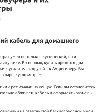
тры
о
кий кабель для домашнего
ра нужен не только акустический, но и
а акустике. Во-первых, купить придется два
и к усилителю, другой – к AV-ресиверу. Вы
 в нарезку: по метрам.
ки с разъемами на концах. Если вы остановитесь
оятельно обжимать кабель и оформлять разъемы.
роводники из сверхчистой бескислородной меди.