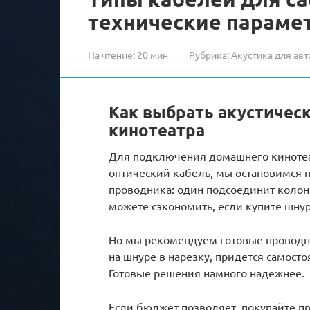
технические параме
На чтение:
20 мин
Рубрика:
Акустика для авт
Как выбрать акустичес
кинотеатра
Для подключения домашнего кинотеат
оптический кабель, мы остановимся н
проводника: один подсоединит колонк
можете сэкономить, если купите шнур
Но мы рекомендуем готовые проводни
на шнуре в нарезку, придется самост
Готовые решения намного надежнее.
Если бюджет позволяет, покупайте п