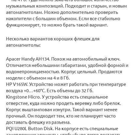
музыкальных композиций. Подходит и старым, и новым
автомагнитолам. Можно дополнительно проверить
накопители с большим объемом. Если все стабильно
функционирует, то можно брать такой вариант.
Несколько вариантов хороших флешек для
автомагнитолы:
Apacer Handy AH134. Похож на автомобильный ключ.
Отличается небольшими габаритами, удобной формой и
водонепроницаемостью. Корпус цельный. Продаются
модели с объемом на 4 и 8 Гб.
HP V165W. Устройство может работать при температуре
воздуха +0…+60°С. Есть объемы до 32 Гб.
Kingstone Micro. У устройства есть специальное
отверстие, куда можно продеть веревку либо брелок.
Корпус выштампован изнутри. Такой вариант менее
прочный. Он подходит тем, кто не планирует часто
доставать флешку из разъема.
PQI U280L Button Disk. На корпусе есть специальные
зацепляющие элементы, чтобы было легко доставать