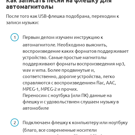
Как записать песни на флешку для
автомагнитолы
После того как USB-флешка подобрана, переходим к
записи музыки:
Первым делом изучаем инструкцию к
автомагнитоле. Необходимо выяснить,
воспроизведение каких форматов поддерживает
устройство. Самые простые магнитолы
поддерживают форматы воспроизведения мр3,
wav и wma. Более продвинутые и,
соответственно, дорогие устройства, легко
справляются с воспроизведением flac, AAC,
MPEG-1, MPEG-2 и прочих.
Переносим с ноутбука (или ПК) данные на
флешку и с удовольствием слушаем музыку в
автомобиле
Подключаем флешку к компьютеру или ноутбуку
(благо, все современные носители