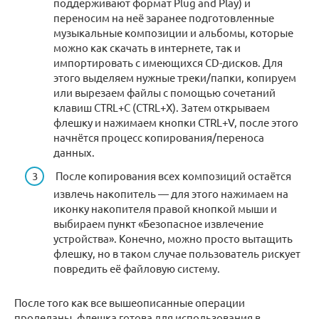
поддерживают формат Plug and Play) и
переносим на неё заранее подготовленные
музыкальные композиции и альбомы, которые
можно как скачать в интернете, так и
импортировать с имеющихся CD-дисков. Для
этого выделяем нужные треки/папки, копируем
или вырезаем файлы с помощью сочетаний
клавиш CTRL+C (CTRL+X). Затем открываем
флешку и нажимаем кнопки CTRL+V, после этого
начнётся процесс копирования/переноса
данных.
После копирования всех композиций остаётся
извлечь накопитель — для этого нажимаем на
иконку накопителя правой кнопкой мыши и
выбираем пункт «Безопасное извлечение
устройства». Конечно, можно просто вытащить
флешку, но в таком случае пользователь рискует
повредить её файловую систему.
После того как все вышеописанные операции
проделаны, флешка готова для использования в