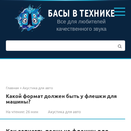
Перейти
к
БАСЫ В ТЕХНИКЕ
контенту
Все для любителей
качественного звука
Поиск:
Главная
»
Акустика для авто
Какой формат должен быть у флешки для
машины?
На чтение:
26 мин
Акустика для авто