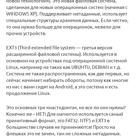
новой технологии»). Это новая файловая система,
сделанная для новых операционных систем (начиная с
WINDOWS XP). Поддерживает метаданные, использует
специальные структуры хранения данных. Если честно,
то она нужна больше для операционок, нежели для
прочих устройств.
EXT3 (Third extended file system — третья версия
расширенной файловой системы). Используется в
основном на устройствах под операционной системой
Linux, например на таких как UBUNTU, DEBIAN и т.д.
Система не такая распространенная, как две первых, но
сейчас начинает набирать обороты, потому как многие
из нас с вами сидят на Android, а это система и есть
продолжение Linux.
Это основных три «мастодонта», но все ли они нужны?
Конечно же – НЕТ! Для магнитол используется самый
примитивный формат, это FAT32. NTFS и EXT3 в
большинстве случаев не применяются! Просто на
флешках это не зачем, там не сложных метаданных.