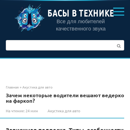
Перейти
к
БАСЫ В ТЕХНИКЕ
контенту
Все для любителей
качественного звука
Поиск:
Главная
»
Акустика для авто
Зачем некоторые водители вешают ведерко
на фаркоп?
На чтение:
24 мин
Акустика для авто