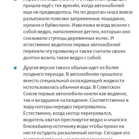
пришла ещё с тех времён, когда автомобилей
еще не предвиделось. Но по дорогам мира вовсю
разъезжали повозки запряженных лошадями,
мулами и буйволами. Извозчики всегда возили с
собой ведро, наполненное дегтем, которым они
смазывали ступицы деревянных колес. И
естественно водители первых автомобилей
переняли эту привычку и также считали своим
долгом возить такое ведро с собой.
Другая версия такого обычая идет из более
позднего периода. В автомобилях прошлого
вместо специальной охлаждающей жидкости
использовалась обычная вода. В Советском
Союзе первые автомобили имели как водяное,
так и воздушное охлаждение. Соответственно в
жару моторы нередко перегревались.
Естественно, когда мотор перегревался,
водитель хватал пресловутое ведро и мчался к
ближайшему источнику воды чтобы прямо на
месте остудить раскаленный мотор. Сегодня это
выглядит странно, но в те времена такие