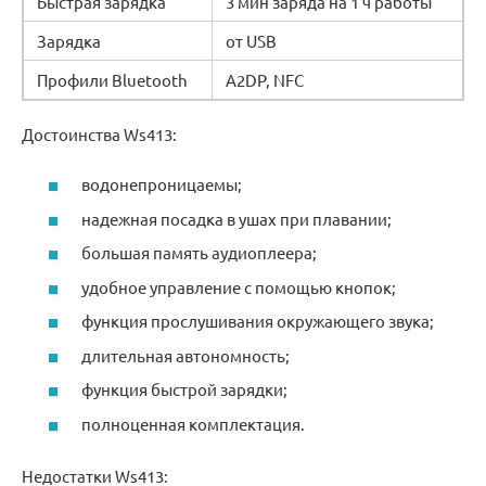
Быстрая зарядка
3 мин заряда на 1 ч работы
Зарядка
от USB
Профили Bluetooth
A2DP, NFC
Достоинства Ws413:
водонепроницаемы;
надежная посадка в ушах при плавании;
большая память аудиоплеера;
удобное управление с помощью кнопок;
функция прослушивания окружающего звука;
длительная автономность;
функция быстрой зарядки;
полноценная комплектация.
Недостатки Ws413: