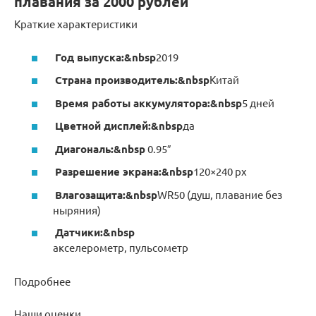
плавания за 2000 рублей
Краткие характеристики
Год выпуска:&nbsp
2019
Страна производитель:&nbsp
Китай
Время работы аккумулятора:&nbsp
5 дней
Цветной дисплей:&nbsp
да
Диагональ:&nbsp
0.95″
Разрешение экрана:&nbsp
120×240 px
Влагозащита:&nbsp
WR50 (душ, плавание без
ныряния)
Датчики:&nbsp
акселерометр, пульсометр
Подробнее
Наши оценки