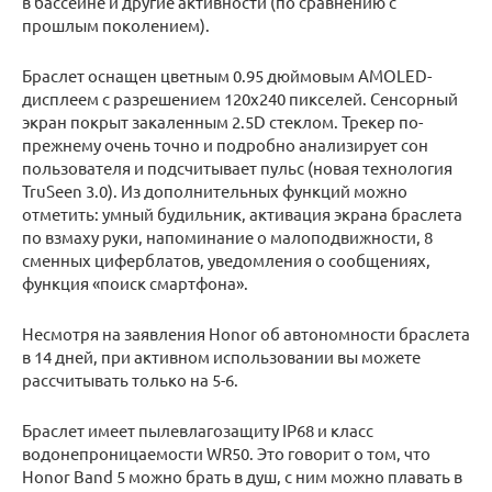
в бассейне и другие активности (по сравнению с
прошлым поколением).
Браслет оснащен цветным 0.95 дюймовым AMOLED-
дисплеем с разрешением 120х240 пикселей. Сенсорный
экран покрыт закаленным 2.5D стеклом. Трекер по-
прежнему очень точно и подробно анализирует сон
пользователя и подсчитывает пульс (новая технология
TruSeen 3.0). Из дополнительных функций можно
отметить: умный будильник, активация экрана браслета
по взмаху руки, напоминание о малоподвижности, 8
сменных циферблатов, уведомления о сообщениях,
функция «поиск смартфона».
Несмотря на заявления Honor об автономности браслета
в 14 дней, при активном использовании вы можете
рассчитывать только на 5-6.
Браслет имеет пылевлагозащиту IP68 и класс
водонепроницаемости WR50. Это говорит о том, что
Honor Band 5 можно брать в душ, с ним можно плавать в