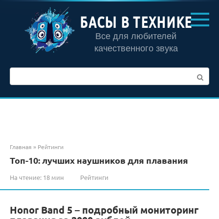
Перейти
к
БАСЫ В ТЕХНИКЕ
контенту
Все для любителей
качественного звука
Поиск:
Главная
»
Рейтинги
Топ-10: лучших наушников для плавания
На чтение:
18 мин
Рейтинги
Honor Band 5 – подробный мониторинг