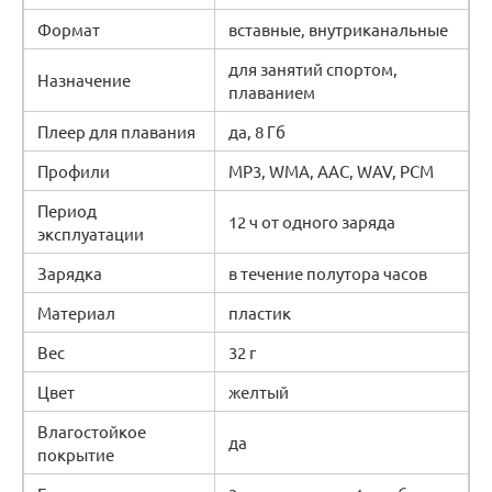
Формат
вставные, внутриканальные
для занятий спортом,
Назначение
плаванием
Плеер для плавания
да, 8 Гб
Профили
MP3, WMA, AAC, WAV, PCM
Период
12 ч от одного заряда
эксплуатации
Зарядка
в течение полутора часов
Материал
пластик
Вес
32 г
Цвет
желтый
Влагостойкое
да
покрытие