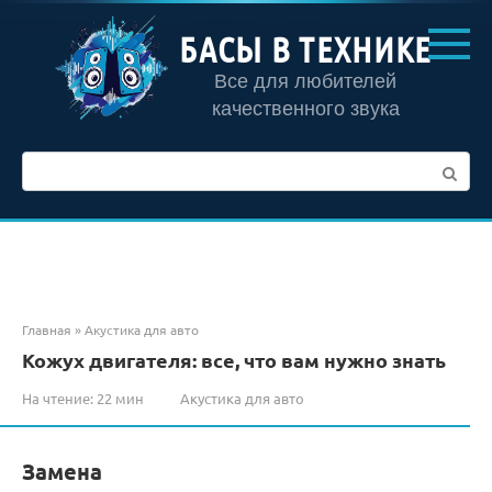
Перейти
к
БАСЫ В ТЕХНИКЕ
контенту
Все для любителей
качественного звука
Поиск:
Главная
»
Акустика для авто
Кожух двигателя: все, что вам нужно знать
На чтение:
22 мин
Акустика для авто
Замена