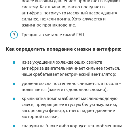
более высоким давлением проникает в «чужую»
систему. Как правило, масло поступает в
антифриз, потому что масляный насос «давит»
сильнее, нежели помпа. Хотя случается и
взаимное проникновение.
Трещины в металле самой ГБЦ.
Как определить попадание смазки в антифриз:
из-за ухудшения охлаждающих свойств
антифриза двигатель начинает сильнее греться,
чаще срабатывает электрический вентилятор;
уровень масла постепенно снижается, а тосола –
повышается (заметить довольно сложно);
крыльчатка помпы взбивает масляно-водяную
смесь, превращая ее в густую белую эмульсию,
засоряющую фильтр, отчего падает давление
моторной смазки;
снаружи на блоке либо корпусе теплообменника