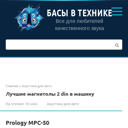
Перейти
к
БАСЫ В ТЕХНИКЕ
контенту
Все для любителей
качественного звука
Поиск:
Главная
»
Акустика для авто
Лучшие магнитолы 2 din в машину
На чтение:
10 мин
Акустика для авто
Prology MPC-50