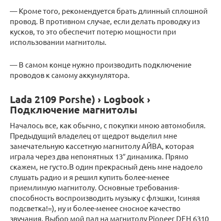
— Кроме того, рекомендуется брать длинный сплошной
провод. В противном случае, если делать проводку из
кусков, то это обеспечит потерю мощности при
использовании магнитолы.
— В самом конце нужно производить подключение
проводов к самому аккумулятора.
Lada 2109 Porshe) › Logbook ›
Подключение магнитолы
Началось все, как обычно, с покупки мною автомобиля.
Предыдущий владелец от щедрот выделил мне
замечательную кассетную магнитолу АЙВА, которая
играла через два непонятных 13″ динамика. Прямо
скажем, не густо.В один прекрасный день мне надоело
слушать радио и я решил купить более-менее
приемлимую магнитолу. Основные требования-
способность воспроизводить музыку с флэшки, !синяя
подсветка!=), ну и более-менее сносное качество
звучания. Выбор мой пал на магнитолу Pioneer DEH 6310