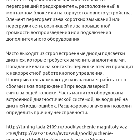
перегоревший предохранитель, расположенный в
монтажном блоке или на корпусе головного устройства.
Элемент перегорает из-за коротких замыканий или
перегрузки сети, возникшей из-за повышенной
громкости воспроизведения или подключения
дополнительного оборудования.
Часто выходят из строя встроенные диоды подсветки
дисплея, которые требуется заменить аналогичными.
Попадание влаги на контакты переключателей приводит
к некорректной работе кнопок управления.
Проигрыватель компакт-дисков начинает работать со
сбоями из-за повреждений привода лазерной
считывающей головки. Часть магнитол оборудована
встроенной диагностической системой, выводящей на
дисплей коды ошибок. Расшифровка значения позволит
определить причину неисправности.
http://tuning-lada-2109.ru/podklyuchenie-magnitoly-vaz-
2109/http://vaz-2109.ru/avtozvuk/podklyuchenie-
magnitoly.htmlhttp://avtozvuk-info.ru/shemy-