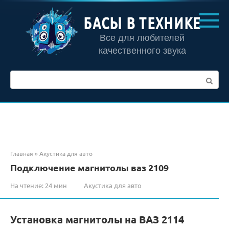
Перейти
к
БАСЫ В ТЕХНИКЕ
контенту
Все для любителей
качественного звука
Поиск:
Главная
»
Акустика для авто
Подключение магнитолы ваз 2109
На чтение:
24 мин
Акустика для авто
Установка магнитолы на ВАЗ 2114