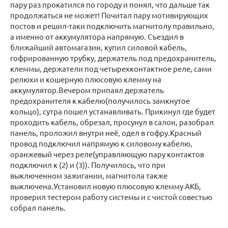
пару раз прокатился по городу и понял, что дальше так
продолжаться не может! Почитал пару мотивирующих
постов и решил-таки подключить магнитолу правильно,
а именно от аккумулятора напрямую. Съездил в
ближайший автомагазин, купил силовой кабель,
гофрированную трубку, держатель под предохранитель,
клеммы, держатели под четырехконтактное реле, сами
релюхи и кошерную плюсовую клемму на
аккумулятор.Вечером припаял держатель
предохранителя к кабелю(получилось замкнутое
кольцо), сутра пошел устанавливать. Прикинул где будет
проходить кабель, обрезал, просунул в салон, разобрал
панель, проложил внутри неё, одел в гофру.Красный
провод подключил напрямую к силовому кабелю,
оранжевый через реле(управляющую пару контактов
подключил к (2) и (3)). Получилось, что при
выключенном зажигании, магнитола также
выключена.Установил новую плюсовую клемму АКБ,
проверил тестером работу системы и с чистой совестью
собрал панель.