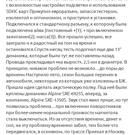
с возможностью настройки подсветки и использования
SDHC карт.Прикупил евроразъем, запасся тестером,
изолентой и оптимизмом, и приступил к установке.
Подключался к стандартному разъему, к которому была
подключена айва (постоянный +(1); + при включенном
зажигании(2); масса(3)). Все прошло успешно, все
заиграло и я радостный на том на время и
остановился.Спустя месяц тесть подогнал еще два 13″
динамика, которые были тут же поставлены назад.
Провода прокладывал «на вырост», 2,5 мм в диаметре. В
принципе, никаких проблем не возникло…до поры-до
времени.Наступило лето, сезон больших перемен в
автомобиле, некоторые из которых уже изложены в БЖ.
Пришла идея сделать акустическую полку. Под неё были
куплены динамики Alpine SXE-6925S, вперед, за
компанию, Alpine SXE-1350S. Звук стал явно лучше, но тут
появилась проблема…при включении поворотников
при более-менее нормальной громкости магнитола
стала выключаться. Из-за отсутствия времени, денег и
сил, на эту проблему временно забил, тем более что
передвигался, в основном, по трассе.Приехал в Москву,