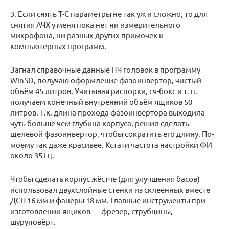
3. Если снять Т-С параметры не так уж и сложно, то для
снятия АЧХ у меня пока нет ни измерительного
микрофона, ни разных других примочек и
компьютерных программ.
Загнал справочные данные НЧ головок в программу
WinSD, получаю оформление фазоинвертор, чистый
объём 45 литров. Учитывая распорки, сч-бокс и т. п.
получаем конечный внутренний объём ящиков 50
литров. Т.к. длина прохода фазоинвертора выходила
чуть больше чем глубина корпуса, решил сделать
щелевой фазоинвертор, чтобы сократить его длину. По-
моему так даже красивее. Кстати частота настройки ФИ
около 35 Гц.
Чтобы сделать корпус жёстче (для улучшения басов)
использовал двухслойные стенки из склеенных вместе
ДСП 16 мм и фанеры 18 мм. Главные инструменты при
изготовлении ящиков — фрезер, струбцины,
шуруповёрт.