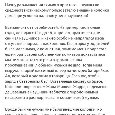
Начну размышления с самого простого — нужны ли
среднестатистическому пользователю внешние колонки
дома при условии наличия у него наушников?
Все зависит от потребностей. Например, свои юные
годы, лет эдак с 12 и до 18, я провел, практически не
снимая наушников, и как-то особо не напрягался из-за
отсутствия нормальных колонок. Квартирка у родителей
была маленькая, 2-комнатная, помимо меня подрастал
еще и брат, своей собственной комнатой похвастаться
мы не могли, так что речи о громогласном
прослушивании любимой музыки не шло. Тогда меня
выручал старый кассетный плеер на четырех батарейках
АА, который я одолжил у товарища. Главное, чтобы
заряд в батарейках был. Вставляешь кассету со Space,
Koto или творчеством Жана-Мишеля Жарра, надеваешь
дешевенькие наушники-таблетки с поролоновыми
насадками и растворяешься в космической музыке.
Вроде бы и не нужны мне были внешние колонки, но
сколько же удовольствия я получал, когда отец врубал