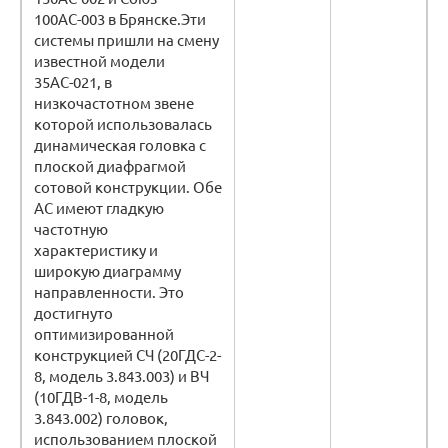
100АС-003 в Брянске.Эти
системы пришли на смену
известной модели
35АС-021, в
низкочастотном звене
которой использовалась
динамическая головка с
плоской диафрагмой
сотовой конструкции. Обе
АС имеют гладкую
частотную
характеристику и
широкую диаграмму
направленности. Это
достигнуто
оптимизированной
конструкцией СЧ (20ГДС-2-
8, модель 3.843.003) и ВЧ
(10ГДВ-1-8, модель
3.843.002) головок,
использованием плоской