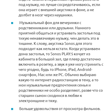
под музыку, но лучше сосредотачиваюсь, если
она играет с внешней акустики в фоне, а не
долбит в мозг через наушники.
Музыкальный фон для вечеринки с
родственниками или друзьями. Намного
приятней общаться и устраивать застолья под
тихую ненавязчивую музыку, чем делать это в
тишине. К слову, акустика Sonos для этого
подходит как нельзя кстати. Когда устраиваем
дома застолья, то Sonos PLAY:5 кочует из
кабинета в большой зал, где плеер достаточно
включить в розетку, а звук я уже могу стримить с
чего угодно, будь то iPhone, iPad, Android-
смартфон, Mac или же PC. Обычно выбираю
какую-то интернет-радиостанцию в тему, а то
мои музыкальные предпочтения семья и
родственники не особо разделяют, разве что со
старшим сыном сходимся в любви к
электронщине и тяжу.
Больше удовольствия от просмотра фильмов.