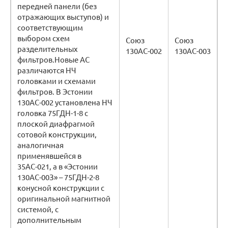
передней панели (без
отражающих выступов) и
соответствующим
выбором схем
Союз
Союз
разделительных
130АС-002
130АС-003
фильтров.Новые АС
различаются НЧ
головками и схемами
фильтров. В Эстонии
130АС-002 установлена НЧ
головка 75ГДН-1-8 с
плоской диафрагмой
сотовой конструкции,
аналогичная
применявшейся в
35АС-021, а в «Эстонии
130АС-00З» – 75ГДН-2-8
конусной конструкции с
оригинальной магнитной
системой, с
дополнительным