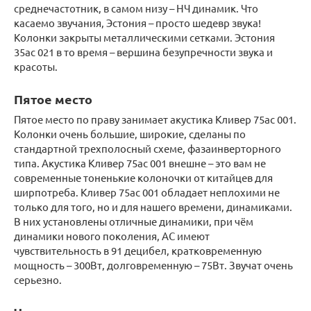
среднечастотник, в самом низу – НЧ динамик. Что
касаемо звучания, Эстония – просто шедевр звука!
Колонки закрыты металлическими сетками. Эстония
35ас 021 в то время – вершина безупречности звука и
красоты.
Пятое место
Пятое место по праву занимает акустика Кливер 75ас 001.
Колонки очень большие, широкие, сделаны по
стандартной трехполосный схеме, фазаинверторного
типа. Акустика Кливер 75ас 001 внешне – это вам не
современные тоненькие колоночки от китайцев для
ширпотреба. Кливер 75ас 001 обладает неплохими не
только для того, но и для нашего времени, динамиками.
В них установлены отличные динамики, при чём
динамики нового поколения, АС имеют
чувствительность в 91 децибел, кратковременную
мощность – 300Вт, долговременную – 75Вт. Звучат очень
серьезно.