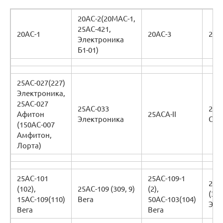
20АС-2(20МАС-1,
25АС-421,
20АС-1
20АС-3
20А
Электроника
Б1-01)
25АС-027(227)
Электроника,
25АС-027
25АС-033
25А
Афитон
25АСА-II
Электроника
Ста
(150АС-007
Амфитон,
Лорта)
25АС-101
25АС-109-1
25А
(102),
25АС-109 (309, 9)
(2),
(311
15АС-109(110)
Вега
50АС-103(104)
Эст
Вега
Вега