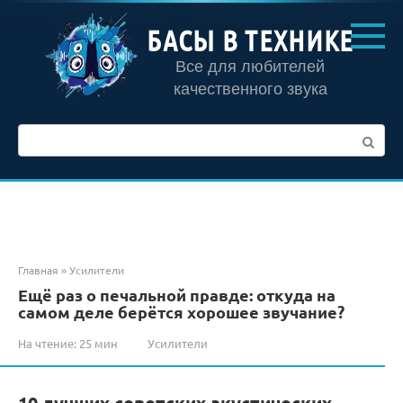
Перейти
к
БАСЫ В ТЕХНИКЕ
контенту
Все для любителей
качественного звука
Поиск:
Главная
»
Усилители
Ещё раз о печальной правде: откуда на
самом деле берётся хорошее звучание?
На чтение:
25 мин
Усилители