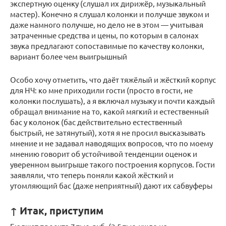
экспертную оценку (слушал их дирижёр, музыкальный
мастер). Конечно я слушал колонки и получше звуком и
даже намного получше, но дело не в этом — учитывая
затраченные средства и цены, по которым в салонах
звука предлагают сопоставимые по качеству колонки,
вариант более чем выигрышный
Особо хочу отметить, что даёт тяжёлый и жёсткий корпус
для НЧ: ко мне приходили гости (просто в гости, не
колонки послушать), а я включал музыку и почти каждый
обращал внимание на то, какой мягкий и естественный
бас у колонок (бас действительно естественный
быстрый, не затянутый), хотя я не просил высказывать
мнение и не задавал наводящих вопросов, что по моему
мнению говорит об устойчивой тенденции оценок и
уверенном выигрыше такого построения корпусов. Гости
заявляли, что теперь поняли какой жёсткий и
утомляющий бас (даже неприятный) дают их сабвуферы
↑ Итак, приступим