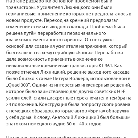
На этапе разработки основной проблемой были
транзисторы. У усилителя Лихницкого они были
германиевые, применение которых не предполагалось в
новом продукте. Переход на кремний предполагал
изменение схемы выходного каскада. Проблема была
решена путём переработки первоначального
квазикомплементарного варианта. Он послужил
основой для создания усилителя напряжения, который
был включен в схему серийную «Брига». Переработка
дала возможность применить в оконечнике
низковольтные кремниевые транзисторы КТ 361. Как
позже отмечал Лихницкий, решение выходного каскада
было близко к схеме Питера Волкера, использованной в
„Quad 303”. Одним из интересных инженерных решений,
которое было заимствовано для других советских HI-FI
усилителей, стали дискретные переключатели тембра на
24 положения. Конструкция была попросту скопирована
с немецких образцов, которые автор «Брига» обнаружил
у себя дома. К слову, Анатолий Лихницкий был большим
знатоком немецкого аудио 30-х – 40-х годов.
На начальном этапе разработки не удалось избежать и