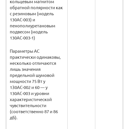
кольцевым магнитом
обратной полярности как
с резиновым (модель
130АС-003) и
пенополиуретановым
подвесом (модель
130АС-003-1)
Параметры АС
практически одинаковы,
несколько отличаются
лишь значения
предельной шумовой
мощности 75 Вт у
1З0АС-002 и 60 — у
130АС-003 и уровни
характеристической
чувствительности
(соответственно 87 и 86
дБ).