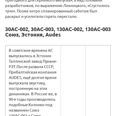
разработчиков, по выражению Лихницкого, «Сгустились
тучи». Позже хитро спланированный саботаж был
раскрыт и усилители гореть перестали.
30АС-002, 30АС-003, 130АС-002, 130АС-003
Союз, Эстония, Audes
В советские времена АС
выпускались в Эстонии
Таллинский завод Пунане-
РЭТ.После развала СССР,
Прибалтийская компания
AUDES, ещё долгое время
выпускала акустику,
построенную на этих
динамиках. В Россие же, в
90-е годы производились
подобные Колонки под
названием Союз
130АС-002 и Союз