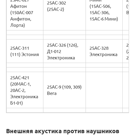
25АС-302
Афитон
(15АС-506,
(109
(25АС-2)
(150АС-007
15АС-306,
Вег
Амфитон,
15АС-6 Мини)
Лорта)
25АС-326 (126),
25А
25АС-311
25АС-328
Д1-012
(25А
(111) Эстония
Электроника
Электроника
25А
25АС-421
(20МАС-1,
25АС-9 (109, 309)
20АС-2,
Вега
Электроника
Б1-01)
Внешняя акустика против наушников