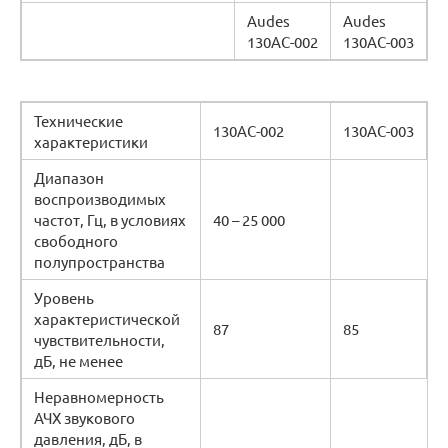
Audes
Audes
130АС-002
130АС-003
Технические
130АС-002
130АС-003
характеристики
Диапазон
воспроизводимых
частот, Гц, в условиях
40 – 25 000
свободного
полупространства
Уровень
характеристической
87
85
чувствительности,
дБ, не менее
Неравномерность
АЧХ звукового
давления, дБ, в