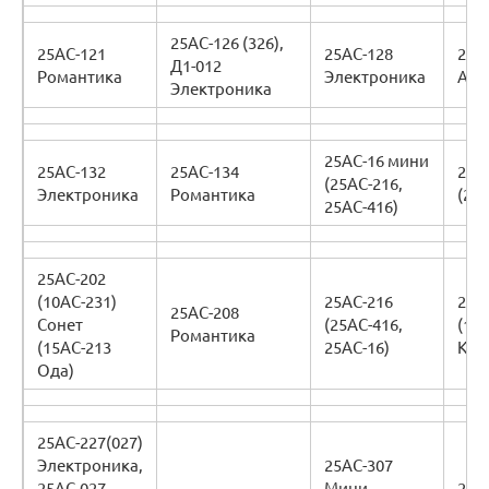
25АС-126 (326),
25АС-121
25АС-128
25А
Д1-012
Романтика
Электроника
Амф
Электроника
25АС-16 мини
25АС-132
25АС-134
25А
(25АС-216,
Электроника
Романтика
(25
25АС-416)
25АС-202
(10АС-231)
25АС-216
25А
25АС-208
Сонет
(25АС-416,
(15
Романтика
(15АС-213
25АС-16)
Ком
Ода)
25АС-227(027)
Электроника,
25АС-307
25АС-027
Мини
25А