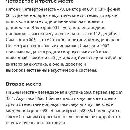
Четвертое и третье место
Пятое и четвертое места – АС Виктория 001 и Симфония
003. Две легендарные акустические системы, которые
шли в комплекте с одноименными ламповыми
радиолами. Виктория 001 – установлены редкие
динамики с высокой чувствительностью в 112 децибел.
Симфонии 003 – эта АС особо почитаемая у аудиофилов.
Несмотря на винтажные динамики, Симфония 003
показывала даже в родном корпусе высокий класс,
шикарный звук богатый деталями, будто перед тобой не
винтажная акустика, а очень дорогие и
высококачественные акустические системы.
Второе место
На 2-ем месте – легендарная акустика S90, первая версия
35.1. Акустика 35ас 1 была одной из лучших не только
среди отечественной акустики, звучала лучше всех в
модельном ряде S90. В наше время S90 35.1 пользуются
также большим спросом и после небольших доработок
очень и очень неплохо звучат.