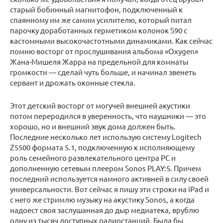
старый бобинный магнитофон, подключенный к
спаянному им же самим усилителю, который питал
парочку доработанных герметиком колонок S90 с
кастомными высокочастотными динамиками. Как сейчас
помню восторг от прослушивания альбома «Oxygen»
Жана-Мишеля Жарра на предельной для комнаты
громкости — сделай чуть больше, и начинал звенеть
сервант и дрожать оконные стекла.
Этот детский восторг от могучей внешней акустики
потом переродился в уверенность, что наушники — это
хорошо, но и внешний звук дома должен быть.
Последние несколько лет использую систему Logitech
Z5500 формата 5.1, подключенную к исполняющему
роль семейного развлекательного центра PC и
дополненную сетевым плеером Sonos PLAY:5. Причем
последний используется намного активней в силу своей
универсальности. Вот сейчас я пишу эти строки на iPad и
с него же стримлю музыку на акустику Sonos, а когда
надоест своя заслушанная до дыр медиатека, врублю
одну из тысяч доступных радиостанций. Была бы