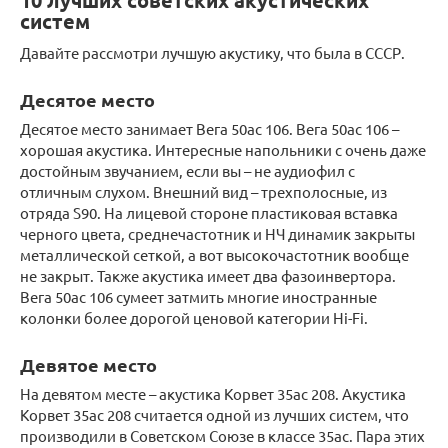
10 лучших советских акустических
систем
Давайте рассмотри лучшую акустику, что была в СССР.
Десятое место
Десятое место занимает Вега 50ас 106. Вега 50ас 106 –
хорошая акустика. Интересные напольники с очень даже
достойным звучанием, если вы – не аудиофил с
отличным слухом. Внешний вид – трехполосные, из
отряда S90. На лицевой стороне пластиковая вставка
черного цвета, среднечастотник и НЧ динамик закрыты
металлической сеткой, а вот высокочастотник вообще
не закрыт. Также акустика имеет два фазоинвертора.
Вега 50ас 106 сумеет затмить многие иностранные
колонки более дорогой ценовой категории Hi-Fi.
Девятое место
На девятом месте – акустика Корвет 35ас 208. Акустика
Корвет 35ас 208 считается одной из лучших систем, что
производили в Советском Союзе в классе 35ас. Пара этих