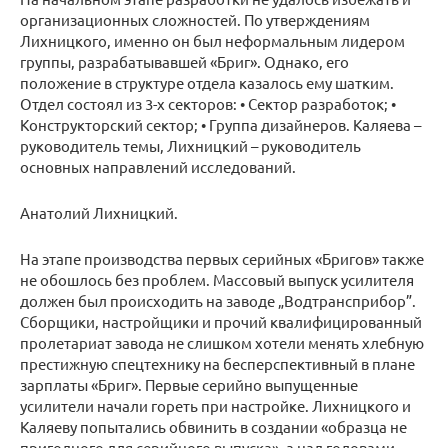
организационных сложностей. По утверждениям
Лихницкого, именно он был неформальным лидером
группы, разрабатывавшей «Бриг». Однако, его
положение в структуре отдела казалось ему шатким.
Отдел состоял из 3-х секторов: • Сектор разработок; •
Конструкторский сектор; • Группа дизайнеров. Каляева –
руководитель темы, Лихницкий – руководитель
основных направлений исследований.
Анатолий Лихницкий.
На этапе производства первых серийных «Бригов» также
не обошлось без проблем. Массовый выпуск усилителя
должен был происходить на заводе „Водтрансприбор”.
Сборщики, настройщики и прочий квалифицированный
пролетариат завода не слишком хотели менять хлебную
престижную спецтехнику на бесперспективный в плане
зарплаты «Бриг». Первые серийно выпущенные
усилители начали гореть при настройке. Лихницкого и
Каляеву попытались обвинить в создании «образца не
пригодного для серийного выпуска», а над головами