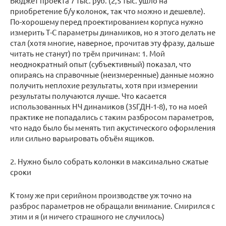
Бюджет проекта 7 тыс. руб. (2,5 тыс. ушло на
приобретение б/у колонок, так что можно и дешевле).
По-хорошему перед проектированием корпуса нужно
измерить Т-С параметры динамиков, но я этого делать не
стал (хотя многие, наверное, прочитав эту фразу, дальше
читать не станут) по трём причинам: 1. Мой
неоднократный опыт (субъективный) показал, что
опираясь на справочные (неизмеренные) данные можно
получить неплохие результаты, хотя при измерении
результаты получаются лучше. Что касается
использованных НЧ динамиков (35ГДН-1-8), то на моей
практике не попадались с таким разбросом параметров,
что надо было бы менять тип акустического оформления
или сильно варьировать объём ящиков.
2. Нужно было собрать колонки в максимально сжатые
сроки
К тому же при серийном производстве уж точно на
разброс параметров не обращали внимание. Смирился с
этим и я (и ничего страшного не случилось)