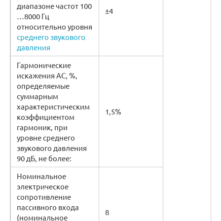
диапазоне частот 100
±4
…8000 Гц
относительно уровня
среднего звукового
давления
Гармонические
искажения АС, %,
определяемые
суммарным
характеристическим
1,5%
коэффициентом
гармоник, при
уровне среднего
звукового давления
90 дБ, не более:
Номинальное
электрическое
сопротивление
пассивного входа
8
(номинальное