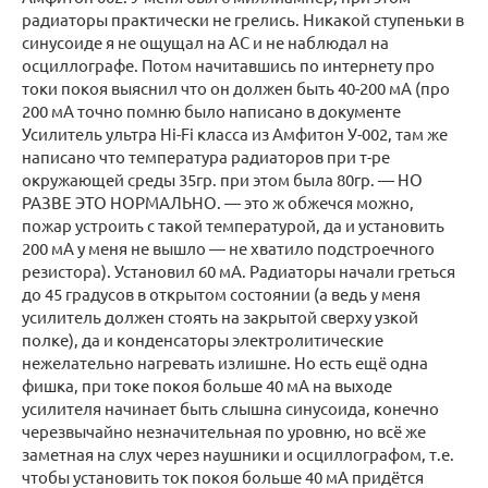
радиаторы практически не грелись. Никакой ступеньки в
синусоиде я не ощущал на АС и не наблюдал на
осциллографе. Потом начитавшись по интернету про
токи покоя выяснил что он должен быть 40-200 мА (про
200 мА точно помню было написано в документе
Усилитель ультра Hi-Fi класса из Амфитон У-002, там же
написано что температура радиаторов при т-ре
окружающей среды 35гр. при этом была 80гр. — НО
РАЗВЕ ЭТО НОРМАЛЬНО. — это ж обжечся можно,
пожар устроить с такой температурой, да и установить
200 мА у меня не вышло — не хватило подстроечного
резистора). Установил 60 мА. Радиаторы начали греться
до 45 градусов в открытом состоянии (а ведь у меня
усилитель должен стоять на закрытой сверху узкой
полке), да и конденсаторы электролитические
нежелательно нагревать излишне. Но есть ещё одна
фишка, при токе покоя больше 40 мА на выходе
усилителя начинает быть слышна синусоида, конечно
черезвычайно незначительная по уровню, но всё же
заметная на слух через наушники и осциллографом, т.е.
чтобы установить ток покоя больше 40 мА придётся