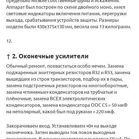
предельно низкие собственные шумы и искажения.
Аппарат был построен по схеме двойного моно, имел
световые индикаторы включения питания, перегрузки
выхода, срабатывания устройств защиты. Размеры
модели были 430х375х130 мм, весила она 13 килограмм.
12.
↑ 2. Оконечные усилители
Обычный ремонт, похвастаться особо нечем. Замена
поджаренных эмиттерных резисторов R32 и R33, замена
вышедших из строя транзисторов, подбор их в пары,
замена подстроечных резисторов на многооборотные,
замена «глиняных» конденсаторов на трубчатые и
плёночные, замена ВСЕХ электролитических
конденсаторов, замена конденсатора ООС С5 = 50 мкФ
на неполярный, какой был под руками = 220 мкф.
Закорачиваем вход. Устанавливаем «0» на выходе
оконечника. Затем выводим ток покоя выходных
транзисторов. В данном усилителе я выставил 50 мА. По