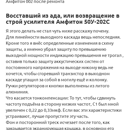
Амфитон 002 после ремонта
Восставший из ада, или возвращение в
строй усилителя Амфитон 50У-202C
Я этого делать не стал чуть ниже расскажу почему.
Для линейности выходного каскада вещь непоследняя.
Кроме того я внёс определенные изменения в схему
защиты, а именно убрал защиту по превышению
выходной мощности индикацию превышения не трогал ,
оставив только защиту аккустических систем от
постоянного напряжения на выходе никому ведь не
хочется, чтобы сгоревший транзистор в выходном
каскаде утащил за собой в могилу ещё и колонку.
Ручки регуляторов и кнопки выполнены из литого
алюминия.
Что касается тонкомпенсации: То тут, чтобы сдвинуть
частоту подъёма в сторону низких частот, С1 был мной
увеличен с 0,22 до 0,33мкф. Если вас эти характеристики
устраивают, лучше пропустите эту часть.
Фон и посторонний треск исчезает после того, как
закрывается экранирующая крышка, в основном его