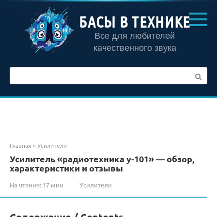
Перейти
к
БАСЫ В ТЕХНИКЕ
контенту
Все для любителей
качественного звука
Поиск:
Главная
»
Усилители
Усилитель «радиотехника у-101» — обзор,
характеристики и отзывы
На чтение:
17 мин
Усилители