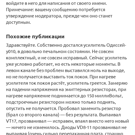
войдите в него для написания от своего имени.
Примечание: вашему сообщению потребуется
утверждение модератора, прежде чем оно станет
доступным.
Похожие публикации
Здравствуйте. Собственно достался усилитель Одиссей-
у010, в довольно печальном состоянии. Не совсем
комплектный, и не совсем исправный. Сейчас усилитель
уже условно работает, но есть некоторые моменты. В
левом канале без проблем выставился ноль на выходе,
но не получается выставить ток покоя. При нагреве
усилителя ток покоя растёт, усилитель греется. Замеряю
на падении напряжения на эмиттерных резисторах, при
нагреве напряжение поднимается до 150 миллиВольт,
подстроечным резистором можно только поднять,
опустить не получается. Пробовал заменить резистор
(брал со второго канала) — без результата. Выпаивал
VT17, прозванивал — исправен, впаял вместо него новый
— ничего не изменилось. Диоды VD8-11 прозванивал не
выпаивая (очень сильно перепаханная плата, страшно