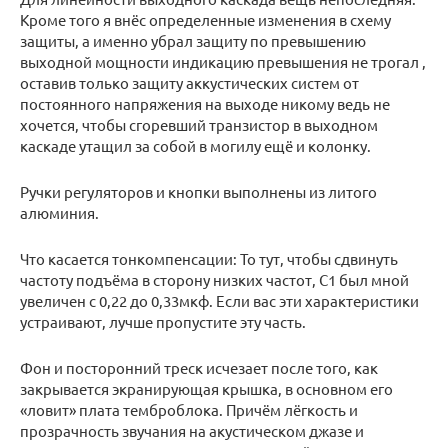
Кроме того я внёс определенные изменения в схему
защиты, а именно убрал защиту по превышению
выходной мощности индикацию превышения не трогал ,
оставив только защиту аккустических систем от
постоянного напряжения на выходе никому ведь не
хочется, чтобы сгоревший транзистор в выходном
каскаде утащил за собой в могилу ещё и колонку.
Ручки регуляторов и кнопки выполнены из литого
алюминия.
Что касается тонкомпенсации: То тут, чтобы сдвинуть
частоту подъёма в сторону низких частот, С1 был мной
увеличен с 0,22 до 0,33мкф. Если вас эти характеристики
устраивают, лучше пропустите эту часть.
Фон и посторонний треск исчезает после того, как
закрывается экранирующая крышка, в основном его
«ловит» плата темброблока. Причём лёгкость и
прозрачность звучания на акустическом джазе и