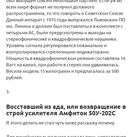
был выпущен совсем небольшой партией. Если уж во
всем мире формат не получил должного
распространения, то что говорить о Советском Союзе.
Данный аппарат с 1975 года выпускался Львовским ПО
им. Ленина и должен был поставляться в комплекте с
четырьмя АС, были предусмотрены и выходы на
стереофоничесике и квадрофонические наушники.
Уровень сигнала регулировался поканально и
контролировался стрелочными индикаторами.
Мощность в квадрофоническом режиме составляла 16
Ватт на канал, при работе в стерео она удваивалась.
Весила модель 15 килограмм и предлагалась за 500
рублей.
3.
Восставший из ада, или возвращение в
строй усилителя Амфитон 50У-202C
Я этого делать не стал чуть ниже расскажу почему.
Для линейности выходного каскада вещь непоследняя.