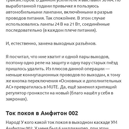
выработанной годами привычке я пользуюсь
автомобильными лампами, включёнными в разрыв
проводов питания. Так спокойнее. В этом случае
использовались лампы 24 В на 21 Вт, соединённые
последовательно (в каждом плече питания).
И, естественно, замена выходных разъёмов.
Я посчитал, что мне хватит и одной пары выходов,
поэтому одно реле на защиту и одну пару старых гнёзд
пришлось удалить. Из плюсов данной операции —
меньше коммутационных проводов по выходам, к тому
же кнопка переключения «Основных и дополнительных
АС» превратилась в MUTE. Да, ещё заменил хрипящий
регулятор громкости на новый (благо нашёл у себя в
закромах).
Ток покоя в Амфитон 002
Народ! У кого какой ток покоя в выходном каскаде УМ
Амфитон 002. У меня был 6 миллиампер, при этом