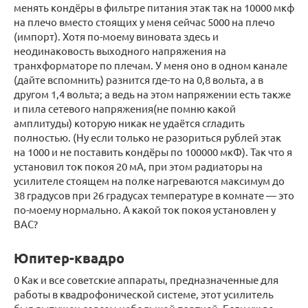
менять кондёры в фильтре питания этак так на 10000 мкф
на плечо вместо стоящих у меня сейчас 5000 на плечо
(импорт). Хотя по-моему виновата здесь и
неодинаковость выходного напряжения на
транхформаторе по плечам. У меня оно в одном канале
(дайте вспомнить) разнится где-то на 0,8 вольта, а в
другом 1,4 вольта; а ведь на этом напряжении есть также
и пила сетевого напряжения(не помню какой
амплитуды) которую никак не удаётся сгладить
полностью. (Ну если только не разориться рублей этак
на 1000 и не поставить кондёры по 100000 мкФ). Так что я
установил ток покоя 20 мА, при этом радиаторы на
усилителе стоящем на полке нагреваются максимум до
38 градусов при 26 градусах температуре в комнате — это
по-моему нормально. А какой ток покоя установлен у
ВАС?
Юпитер-квадро
0 Как и все советские аппараты, предназначенные для
работы в квадрофонической системе, этот усилитель