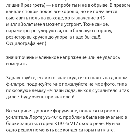
лишний раз греть) — не пробиты и не в обрыве. В правом
канале с током покоя всё хорошо, но не получается
выставить ноль на выходе, хотя значение в 15
миллиВольт меня может и устроит. Тоже самое,
параметры регулируются, но в большую сторону,
резистор выкручен до упора, а надо бы ещё.
Осцилографа нет (
значит очень маленькое напряжение или не удалось
измерить
Здравствуйте, если кто знает куда и что паять на данном
фильтре, подрисуйте мне пожалуйста на мое фото, типа
плюсовую клемму НЧ паяй сюда, выход с усилителя и так
далее. буду очень признателен!
Всем привет дорогие форумчане, попался на ремонт
усилитель Лорта у75-101с, проблема была изначально в
блоке защиты, сгорел КТ972а VT7 около реле. Ну и за
одно решил поменять все конденсаторы на плате.