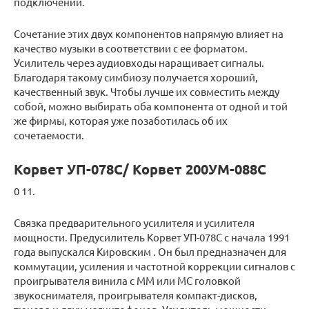
подключений.
Сочетание этих двух компонентов напрямую влияет на
качество музыки в соответствии с ее форматом.
Усилитель через аудиовходы наращивает сигналы.
Благодаря такому симбиозу получается хороший,
качественный звук. Чтобы лучше их совместить между
собой, можно выбирать оба компонента от одной и той
же фирмы, которая уже позаботилась об их
сочетаемости.
Корвет УП-078С/ Корвет 200УМ-088С
0 11.
Связка предварительного усилителя и усилителя
мощности. Предусилитель Корвет УП-078С с начала 1991
года выпускался Кировским . Он был предназначен для
коммутации, усиления и частотной коррекции сигналов с
проигрывателя винила с ММ или МС головкой
звукоснимателя, проигрывателя компакт-дисков,