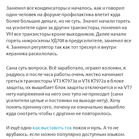
Заменил все конденсаторы и началось. как и говорил
один человек на форуме профилактика влетит куда
более большие деньги, но не суть. Значит начали гореть
на усилителе один за другим транзисторы, поменял на
УМ все транзисторы кроме выходников. Далее начали
гореть микросхемы УД708 в предусилителе, заменил все
4. Заменил регулятор так как тот треснул и внутри
керамика раскололась.
Сама суть вопроса. Всё заработало, играют колонки, я
радуюсь и после часа работы очень жестко начинают
греться транзисторы VT3 КТ973а и VT6 КТ972а в блоке
защиты, их вышибает блок защиты отключается и на VT7
нету напряжения на него оно тупо не приходит (сами
усилители целые и постоянки на выходе нету). Хочу
понять причину сего, почему их изначально вышибло
куда смотреть чтобы с другими не повторилось.
И ещё одно
как выставить ток
покоя и нуль. А то не
врубаюсь. если можно популярно доступным языком.