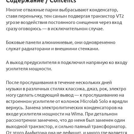
Содержание / Contents
Многие отважные парни выбрасывают конденсатор,
ставя перемычку, тем самым подвергая транзистор VT2
угрозе воздействия постоянного смещения через вход
сразу оговорюсь — в исключительном случае.
Боковые панели алюминиевые, они одновременно
служат радиаторами и внешними стенками.
А выход предусилителя я подключил напрямую ко входу
усилителя мощности.
После прослушивания в течение нескольких дней
музыки в различных стилях классика, джаз, рок, электро
могу сделать следующий вывод — к прослушиванию на
встроенном усилителе от колонок Microlab Solo я врядли
вернусь. Замена электролитических конденсаторов на
входе усилителя мощности на Wima. При детальном
рассмотрении замечено, что до меня был заменен один
выходной транзистор, и сильно паяный трансформатор.
От этого Амфитона она не дефицит, и много где валяется