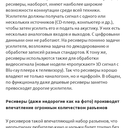
ресиверы, наоборот, имеют наиболее широкие
возможности коммутации среди всей техники.
Усилители должны получать сигнал с одного или
нескольких источников (CD-плеер, компьютер и др.),
чтобы затем усилить его и подать на акустику. У них есть
несколько аналоговых входов и выходов. С цифровыми
данными они не работают. На ресиверы помимо задачи
усилителя, возложена задача по декодированию и
обработке записей разных стандартов. К тому же,
ресиверы используются также для обработки
видеосигнала (новые модели «пропускают» 3D сигнал с
Blu-ray плеера к телевизору). Так что ресиверы хорошо
владеют не только «аналогом», но и «цифрой». В общем,
по функционалу даже дешевые ресиверы заметно
превосходят дорогие усилители.
Ресиверы (даже недорогие как на фото) производят
впечатление огромным количеством разъемов
У ресиверов такой впечатляющий набор разъемов, что
неопытному любителю кино и музыки будет трудно без