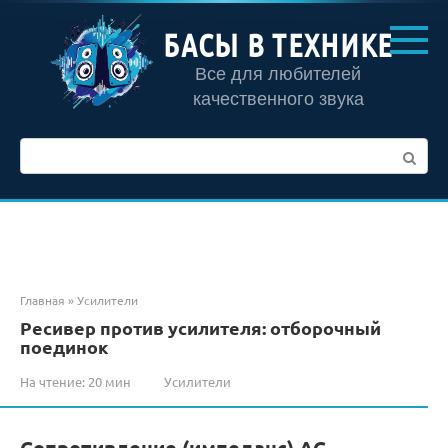
Перейти
к
БАСЫ В ТЕХНИКЕ
контенту
Все для любителей
качественного звука
Поиск:
Главная
»
Усилители
Ресивер против усилителя: отборочный
поединок
На чтение:
20 мин
Усилители