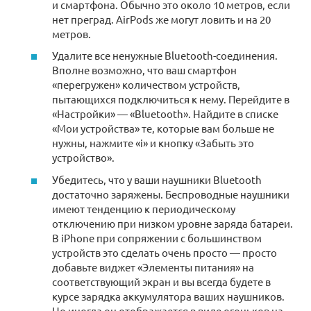
и смартфона. Обычно это около 10 метров, если
нет преград. AirPods же могут ловить и на 20
метров.
Удалите все ненужные Bluetooth-соединения.
Вполне возможно, что ваш смартфон
«перегружен» количеством устройств,
пытающихся подключиться к нему. Перейдите в
«Настройки» — «Bluetooth». Найдите в списке
«Мои устройства» те, которые вам больше не
нужны, нажмите «i» и кнопку «Забыть это
устройство».
Убедитесь, что у ваши наушники Bluetooth
достаточно заряжены. Беспроводные наушники
имеют тенденцию к периодическому
отключению при низком уровне заряда батареи.
В iPhone при сопряжении с большинством
устройств это сделать очень просто — просто
добавьте виджет «Элементы питания» на
соответствующий экран и вы всегда будете в
курсе зарядка аккумулятора ваших наушников.
Но иногда он отображается в виде огоньков на