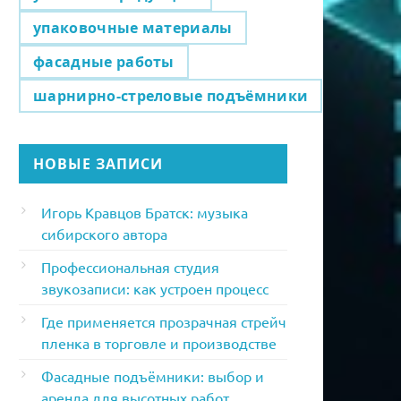
упаковочные материалы
фасадные работы
шарнирно-стреловые подъёмники
НОВЫЕ ЗАПИСИ
Игорь Кравцов Братск: музыка
сибирского автора
Профессиональная студия
звукозаписи: как устроен процесс
Где применяется прозрачная стрейч
пленка в торговле и производстве
Фасадные подъёмники: выбор и
аренда для высотных работ