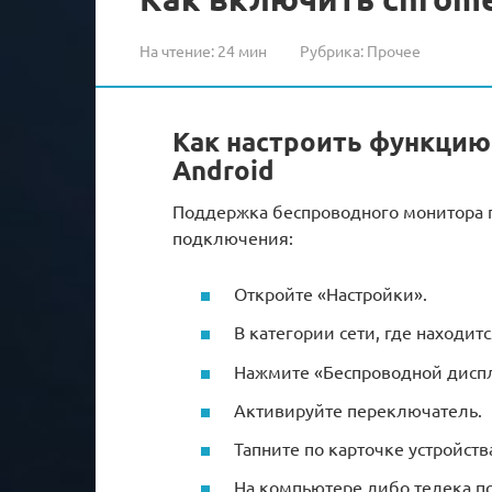
На чтение:
24 мин
Рубрика:
Прочее
Как настроить функцию
Android
Поддержка беспроводного монитора поя
подключения:
Откройте «Настройки».
В категории сети, где находитс
Нажмите «Беспроводной дисп
Активируйте переключатель.
Тапните по карточке устройств
На компьютере либо телека п