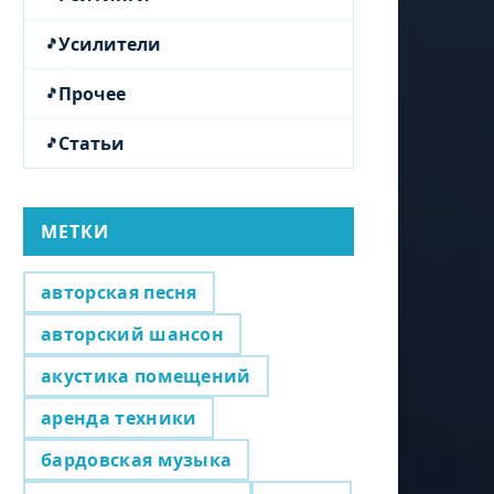
Усилители
Прочее
Статьи
МЕТКИ
авторская песня
авторский шансон
акустика помещений
аренда техники
бардовская музыка