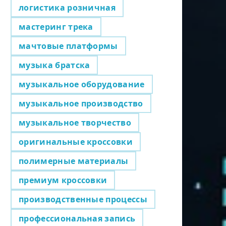
логистика розничная
мастеринг трека
мачтовые платформы
музыка братска
музыкальное оборудование
музыкальное производство
музыкальное творчество
оригинальные кроссовки
полимерные материалы
премиум кроссовки
производственные процессы
профессиональная запись