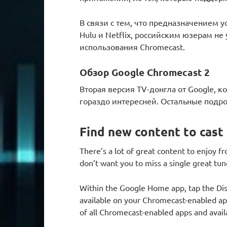
В связи с тем, что предназначением 
Hulu и Netflix, российским юзерам н
использования Chromecast.
Обзор Google Chromecast 2
Вторая версия TV-донгла от Google, к
гораздо интересней. Остальные подро
Find new content to cast
There’s a lot of great content to enjoy 
don’t want you to miss a single great tun
Within the Google Home app, tap the Dis
available on your Chromecast-enabled apps
of all Chromecast-enabled apps and avail