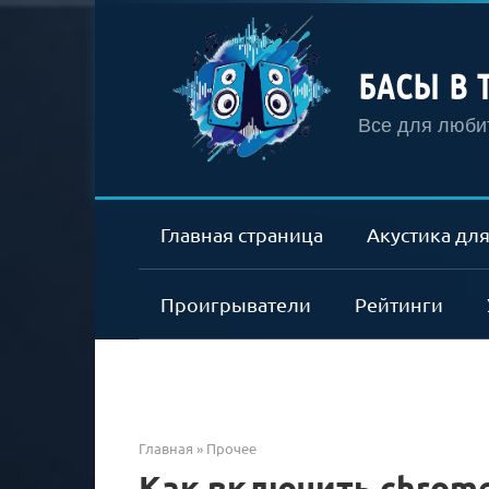
Перейти
к
контенту
БАСЫ В 
Все для любит
Главная страница
Акустика для
Проигрыватели
Рейтинги
Главная
»
Прочее
Как включить chrome