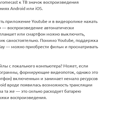
omecast к ТВ значок воспроизведения
иях Android или iOS.
ть приложение Youtube и в видеоролике нажать
t» — воспроизведение автоматически
 планшет или смартфон можно выключить,
лик самостоятельно. Помимо Youtube, поддержка
 Play — можно приобрести фильм и просматривать
йлы с локального компьютера? Может, если
рограммы, формирующие видеопоток, однако это
ртфон) включенным и занимает немало ресурсов
roid вроде появилась возможность трансляции
ма та же — это сильно расходует батарею
ржки воспроизведения.