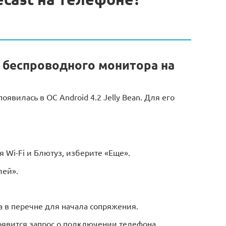
 беспроводного монитора на
вилась в ОС Android 4.2 Jelly Bean. Для его
я Wi-Fi и Блютуз, изберите «Еще».
лей».
а в перечне для начала сопряжения.
оявится запрос о подключении телефона,