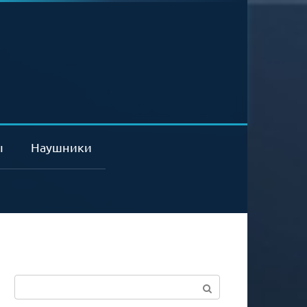
ы
Наушники
Поиск: