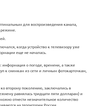
птимальным для воспроизведения канала,
 режиме.
ей.
лючался, когда устройство к телевизору уже
ормации еще не началась.
: информация о погоде, времени, а также
туп к снимкам из сети и личным фотокарточкам,
 ко второму поколению, заключались в
режнему равнялась тридцати пяти долларам) и
 можно отнести незначительное количество
живаются на территории России.