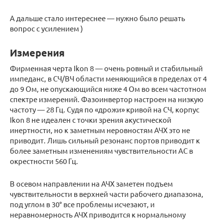
А дальше стало интереснее — нужно было решать
вопрос с усилением )
Измерения
Фирменная черта Ikon 8 — очень ровный и стабильный
импеданс, в СЧ/ВЧ области меняющийся в пределах от 4
до 9 Ом, не опускающийся ниже 4 Ом во всем частотном
спектре измерений. Фазоинвертор настроен на низкую
частоту — 28 Гц. Судя по «дрожи» кривой на СЧ, корпус
Ikon 8 не идеален с точки зрения акустической
инертности, но к заметным неровностям АЧХ это не
приводит. Лишь сильный резонанс портов приводит к
более заметным изменениям чувствительности АС в
окрестности 560 Гц.
В осевом направлении на АЧХ заметен подъем
чувствительности в верхней части рабочего диапазона,
под углом в 30° все проблемы исчезают, и
неравномерность АЧХ приводится к нормальному