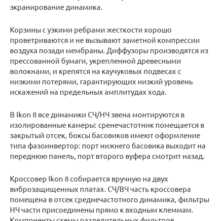
экранирование динамика.
Корзины с узкими ребрами жесткости хорошо
проветриваются и не вызывают заметной компрессии
воздуха позади мембраны. Диффузоры производятся из
прессованной бумаги, укрепленной древесными
волокнами, и крепятся на каучуковых подвесах с
низкими потерями, гарантирующих низкий уровень
искажений на предельных амплитудах хода.
В Ikon 8 все динамики СЧ/НЧ звена монтируются в
изолированные камеры: сренечастотник помещается в
закрытый отсек, боксы басовиков имеют оформление
типа фазоинвертор: порт нижнего басовика выходит на
переднюю панель, порт второго вуфера смотрит назад.
Кроссовер Ikon 8 собирается вручную на двух
виброзащищенных платах. СЧ/ВЧ часть кроссовера
помещена в отсек среднечастотного динамика, фильтры
НЧ части присоединены прямо к входным клеммам.
Компоненты схемы разделительных фильтров