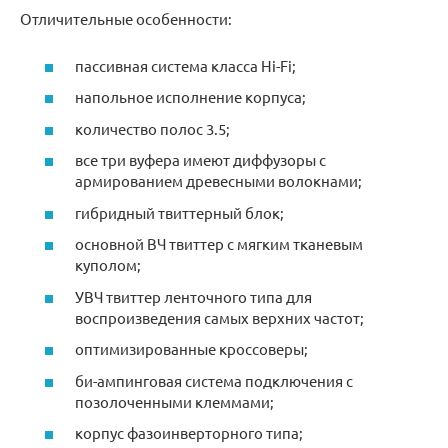
Отличительные особенности:
пассивная система класса Hi-Fi;
напольное исполнение корпуса;
количество полос 3.5;
все три вуфера имеют диффузоры с
армированием древесными волокнами;
гибридный твиттерный блок;
основной ВЧ твиттер с мягким тканевым
куполом;
УВЧ твиттер ленточного типа для
воспроизведения самых верхних частот;
оптимизированные кроссоверы;
би-ампинговая система подключения с
позолоченными клеммами;
корпус фазоинверторного типа;