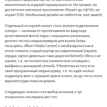
аналитичность в ущерб музыкальности. Не лучшее, но
достаточно неплохое приложение. Играет до 24/192, не
играет DSD. Необычный дизайн на любителя, мне зашел)
Отдельной историей может стать эпопея подключения
плеера — начиная от протягивания по квартире
качественной витой пары с хорошими разъемами,
долгим тестом медиасерверов для компа (пока
пользуюсь JRiver Media Center) и необходимостью в
итоге сменить старый роутер на современный (скрепя
сердце, купил довольно таки дорогой Keenetic Ultra и не
жалею, т.к. он полностью изменил всю ситуацию с
вайфаем и домашней сеткой). У Кинетика кстати есть
свой программный медиасервер, т.е. по идее можно
подкинуть винт с музыкой прямо в него, но до теста этого
варианта руки пока не дошли.
Следующим этапом стал выбор колонок и тут
получилось послушать вот что: