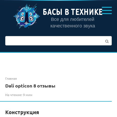
Перейти
к
БАСЫ В ТЕХНИКЕ
контенту
Все для любителей
качественного звука
Поиск:
Главная
Dali opticon 8 отзывы
На чтение:
9 мин
Конструкция