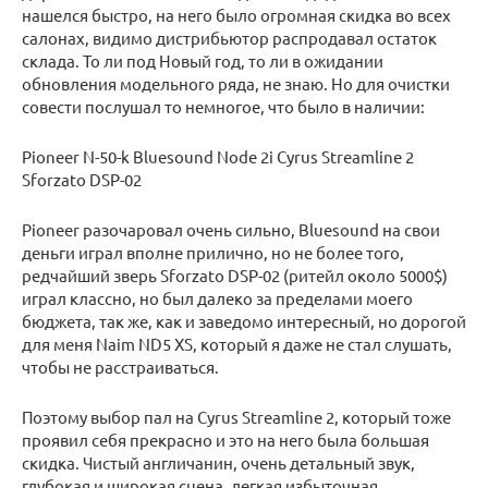
нашелся быстро, на него было огромная скидка во всех
салонах, видимо дистрибьютор распродавал остаток
склада. То ли под Новый год, то ли в ожидании
обновления модельного ряда, не знаю. Но для очистки
совести послушал то немногое, что было в наличии:
Pioneer N-50-k Bluesound Node 2i Cyrus Streamline 2
Sforzato DSP-02
Pioneer разочаровал очень сильно, Bluesound на свои
деньги играл вполне прилично, но не более того,
редчайший зверь Sforzato DSP-02 (ритейл около 5000$)
играл классно, но был далеко за пределами моего
бюджета, так же, как и заведомо интересный, но дорогой
для меня Naim ND5 XS, который я даже не стал слушать,
чтобы не расстраиваться.
Поэтому выбор пал на Cyrus Streamline 2, который тоже
проявил себя прекрасно и это на него была большая
скидка. Чистый англичанин, очень детальный звук,
глубокая и широкая сцена, легкая избыточная