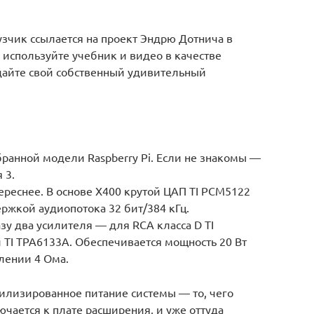
узчик ссылается на проект Эндрю Дотнича в
о используйте учебник и видео в качестве
здайте свой собственный удивительный
бранной модели Raspberry Pi. Если не знакомы —
 3.
ереснее. В основе X400 крутой ЦАП TI PCM5122
ержкой аудиопотока 32 бит/384 кГц.
зу два усилителя — для RCA класса D TI
 TI TPA6133A. Обеспечивается мощность 20 Вт
лении 4 Ома.
билизированное питание системы — то, чего
ючается к плате расширения, и уже оттуда