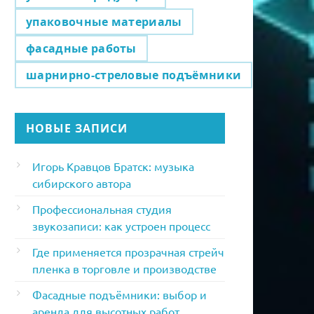
упаковочные материалы
фасадные работы
шарнирно-стреловые подъёмники
НОВЫЕ ЗАПИСИ
Игорь Кравцов Братск: музыка
сибирского автора
Профессиональная студия
звукозаписи: как устроен процесс
Где применяется прозрачная стрейч
пленка в торговле и производстве
Фасадные подъёмники: выбор и
аренда для высотных работ