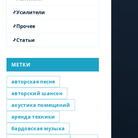
Усилители
Прочее
Статьи
МЕТКИ
авторская песня
авторский шансон
акустика помещений
аренда техники
бардовская музыка