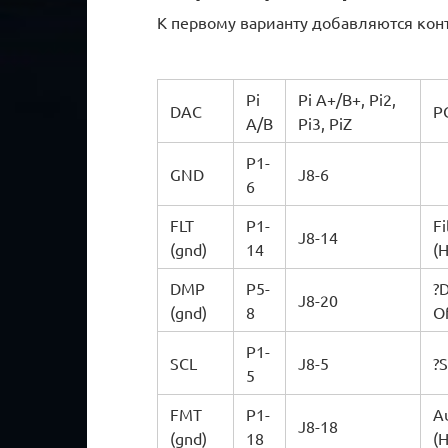
К первому варианту добавляются кон
Pi
Pi A+/B+, Pi2,
DAC
P
A/B
Pi3, PiZ
P1-
GND
J8-6
6
FLT
P1-
Fi
J8-14
(gnd)
14
(H
DMP
P5-
?D
J8-20
(gnd)
8
Of
P1-
SCL
J8-5
?S
5
FMT
P1-
Au
J8-18
(gnd)
18
(H