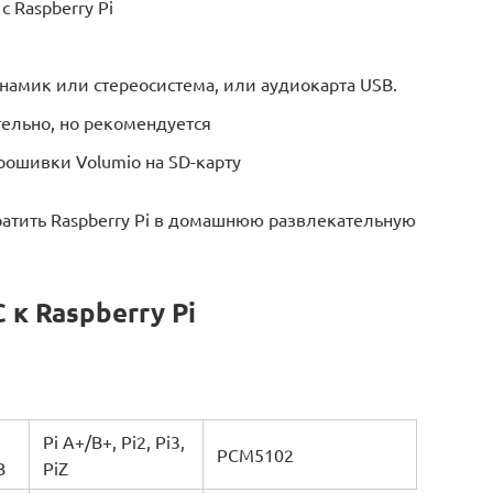
 Raspberry Pi
инамик или стереосистема, или аудиокарта USB.
ельно, но рекомендуется
рошивки Volumio на SD-карту
ратить Raspberry Pi в домашнюю развлекательную
 к Raspberry Pi
Pi A+/B+, Pi2, Pi3,
PCM5102
B
PiZ