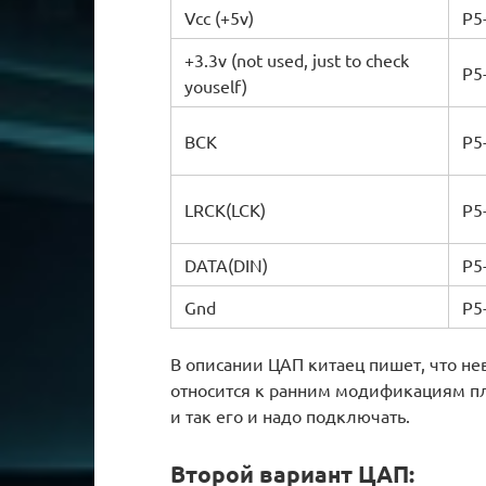
Vcc (+5v)
P5
+3.3v (not used, just to check
P5
youself)
BCK
P5
LRCK(LCK)
P5
DATA(DIN)
P5
Gnd
P5
В описании ЦАП китаец пишет, что не
относится к ранним модификациям пл
и так его и надо подключать.
Второй вариант ЦАП: