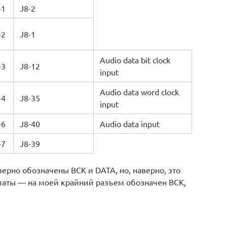
-1
J8-2
-2
J8-1
Audio data bit clock
-3
J8-12
input
Audio data word clock
-4
J8-35
input
-6
J8-40
Audio data input
-7
J8-39
верно обозначены BCK и DATA, но, наверно, это
аты — на моей крайний разъем обозначен BCK,