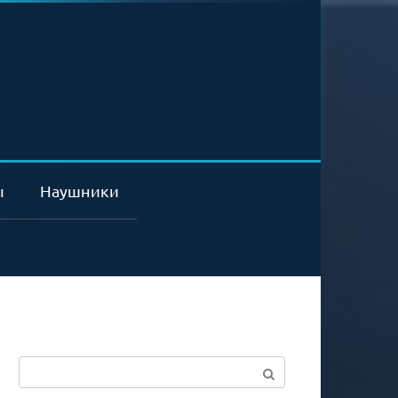
ы
Наушники
Поиск: