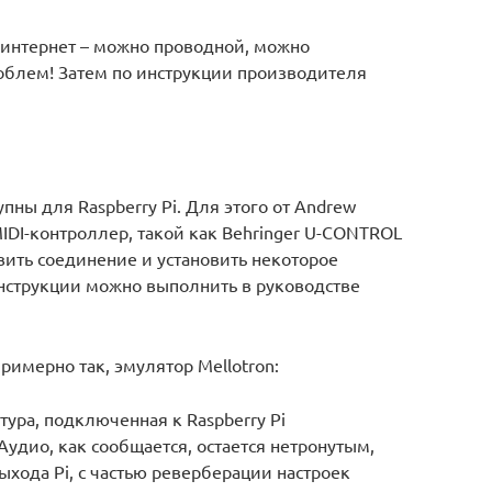
 интернет – можно проводной, можно
роблем! Затем по инструкции производителя
пны для Raspberry Pi. Для этого от Andrew
MIDI-контроллер, такой как Behringer U-CONTROL
овить соединение и установить некоторое
нструкции можно выполнить в руководстве
имерно так, эмулятор Mellotron:
атура, подключенная к Raspberry Pi
Аудио, как сообщается, остается нетронутым,
ыхода Pi, с частью реверберации настроек