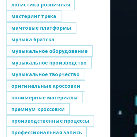
логистика розничная
мастеринг трека
мачтовые платформы
музыка братска
музыкальное оборудование
музыкальное производство
музыкальное творчество
оригинальные кроссовки
полимерные материалы
премиум кроссовки
производственные процессы
профессиональная запись