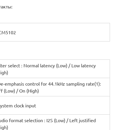
такты:
CM5102
lter select : Normal latency (Low) / Low latency
igh)
e-emphasis control for 44.1kHz sampling rate(1):
f (Low) / On (High)
ystem clock input
dio format selection : I2S (Low) / Left justified
igh)