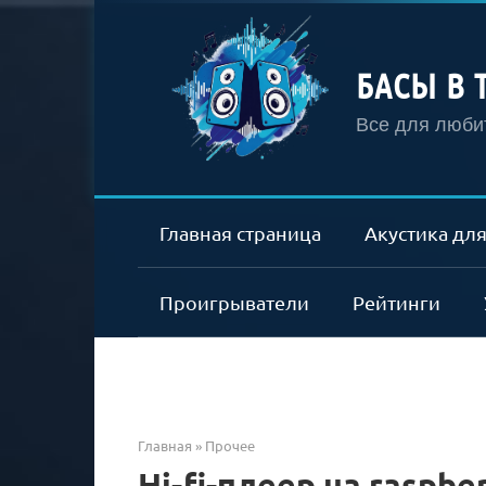
Перейти
к
контенту
БАСЫ В 
Все для любит
Главная страница
Акустика для
Проигрыватели
Рейтинги
Главная
»
Прочее
Hi-fi-плеер на raspbe