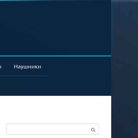
ы
Наушники
Поиск: