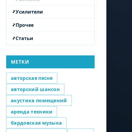
Усилители
Прочее
Статьи
МЕТКИ
авторская песня
авторский шансон
акустика помещений
аренда техники
бардовская музыка