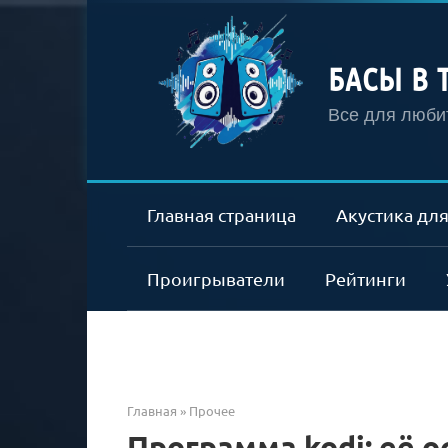
Перейти
к
контенту
БАСЫ В 
Все для любит
Главная страница
Акустика для
Проигрыватели
Рейтинги
Главная
»
Прочее
Программа kodi: её 