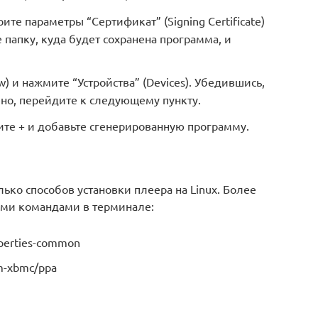
ите параметры “Сертификат” (Signing Certificate)
те папку, куда будет сохранена программа, и
) и нажмите “Устройства” (Devices). Убедившись,
но, перейдите к следующему пункту.
ите + и добавьте сгенерированную программу.
ько способов установки плеера на Linux. Более
ими командами в терминале:
roperties-common
am-xbmc/ppa