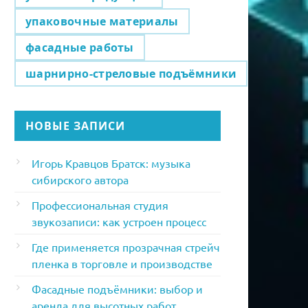
упаковочные материалы
фасадные работы
шарнирно-стреловые подъёмники
НОВЫЕ ЗАПИСИ
Игорь Кравцов Братск: музыка
сибирского автора
Профессиональная студия
звукозаписи: как устроен процесс
Где применяется прозрачная стрейч
пленка в торговле и производстве
Фасадные подъёмники: выбор и
аренда для высотных работ