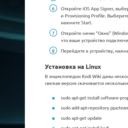
Откройте iOS App Signer, выбер
и Provisioning Profile. Выбери
нажмите Start.
Откройте меню “Окно” (Window
что ваше устройство подключе
Перейдите к устройству, нажм
Установка на Linux
В энциклопедии Kodi Wiki даны нескол
свежая версия скачивается нескольк
sudo apt-get install software-p
sudo add-apt-repository ppa:te
sudo apt-get update
sudo apt-get install kodi