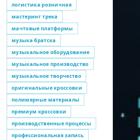
логистика розничная
мастеринг трека
мачтовые платформы
музыка братска
музыкальное оборудование
музыкальное производство
музыкальное творчество
оригинальные кроссовки
полимерные материалы
премиум кроссовки
производственные процессы
профессиональная запись