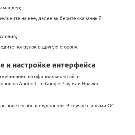
ммандер;
щелкните на нее, далее выберите скачанный
словия;
ведите ползунок в другую сторону.
е и настройке интерфейса
 скачивания на официальном сайте
тфонов на Android – в Google Play или Huawei
е вызовет особых трудностей. В случае с иными ОС