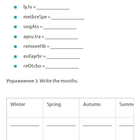
lyJu = _______________
metbreSpe = _______________
uugAts = _______________
aynuJra = _______________
removeNb = _______________
euFayrbr = _______________
reOtcbo = _______________
Упражнение 3. Write the months.
Winter
Spring
Autumn
Summer
_____________
_____________
_____________
_________
_____________
_____________
_____________
_________