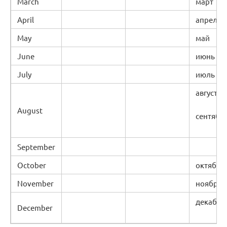
March
март
April
апрель
May
май
June
июнь
July
июль
август
August
сентябр
September
October
октябрь
November
ноябрь
декабрь
December