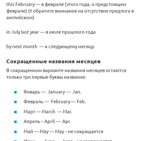
this February — в феврале (этого года, о предстоящем
феврале) (!! обратите внимание на отсутствие предлога в
английском)
in July last year — в июле прошлого года
by next month — к следующему месяцу.
Сокращенные названия месяцев
В сокращенном варианте названия месяцев остаются
только три первые буквы названия:
Январь — January — Jan.
Февраль — February — Feb.
Март — March — Mar.
Апрель – April — Apr.
Май — May — May – не сокращается
Июнь — June — June – не сокращается