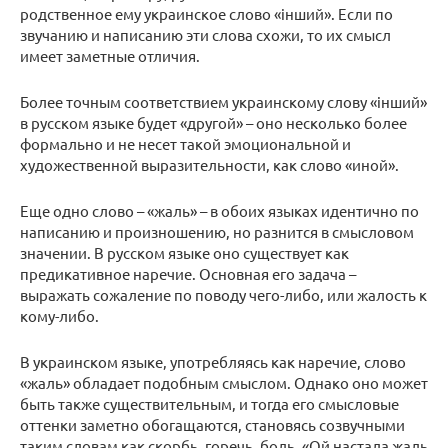
родственное ему украинское слово «iнший». Если по
звучанию и написанию эти слова схожи, то их смысл
имеет заметные отличия.
Более точным соответствием украинскому слову «iнший»
в русском языке будет «другой» – оно несколько более
формально и не несет такой эмоциональной и
художественной выразительности, как слово «иной».
Еще одно слово – «жаль» – в обоих языках идентично по
написанию и произношению, но разнится в смысловом
значении. В русском языке оно существует как
предикативное наречие. Основная его задача –
выражать сожаление по поводу чего-либо, или жалость к
кому-либо.
В украинском языке, употребляясь как наречие, слово
«жаль» обладает подобным смыслом. Однако оно может
быть также существительным, и тогда его смысловые
оттенки заметно обогащаются, становясь созвучными
таким словам как скорбь, горечь, боль. «Ой настала жаль