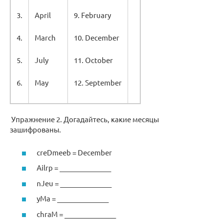
3.
April
9. February
4.
March
10. December
5.
July
11. October
6.
May
12. September
Упражнение 2. Догадайтесь, какие месяцы
зашифрованы.
creDmeeb = December
Ailrp = _______________
nJeu = _______________
yMa = _______________
chraM = _______________