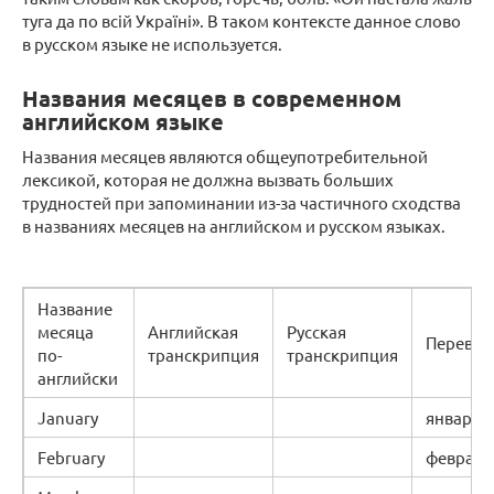
туга да по всій Україні». В таком контексте данное слово
в русском языке не используется.
Названия месяцев в современном
английском языке
Названия месяцев являются общеупотребительной
лексикой, которая не должна вызвать больших
трудностей при запоминании из-за частичного сходства
в названиях месяцев на английском и русском языках.
Название
месяца
Английская
Русская
Перевод
по-
транскрипция
транскрипция
английски
January
январь
February
февраль