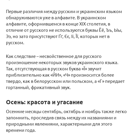
Первые различия между русским и украинским языком
обнаруживаются уже в алфавите. В украинском
алфавите, оформившемся в конце XIX столетия, в
отличие от русского не используются буквы Ёё, Ъъ, Ыы,
Ээ, но зато присутствуют Ґґ, Єє, Іі, Її, которых нет в
русском.
Как следствие – несвойственное для русского
произношение некоторых звуков украинского языка.
Так, отсутствующая в русском буква «Ї» звучит
приблизительно как «ЙИ», «Ч» произносится более
твердо, как в белорусском или польском, а «Г» передает
гортанный, фрикативный звук.
Осень: красота и угасание
Осенние месяцы сентябрь, октябрь и ноябрь также легко
запомнить, проследив связь между их названиями и
природными явлениями, характерными для этого
времени года.