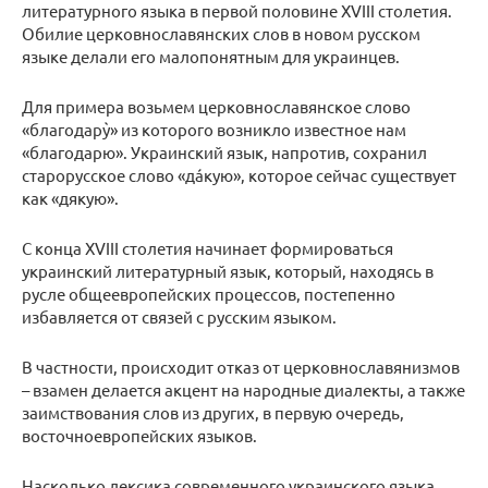
литературного языка в первой половине XVIII столетия.
Обилие церковнославянских слов в новом русском
языке делали его малопонятным для украинцев.
Для примера возьмем церковнославянское слово
«благодарỳ» из которого возникло известное нам
«благодарю». Украинский язык, напротив, сохранил
старорусское слово «дáкую», которое сейчас существует
как «дякую».
С конца XVIII столетия начинает формироваться
украинский литературный язык, который, находясь в
русле общеевропейских процессов, постепенно
избавляется от связей с русским языком.
В частности, происходит отказ от церковнославянизмов
– взамен делается акцент на народные диалекты, а также
заимствования слов из других, в первую очередь,
восточноевропейских языков.
Насколько лексика современного украинского языка