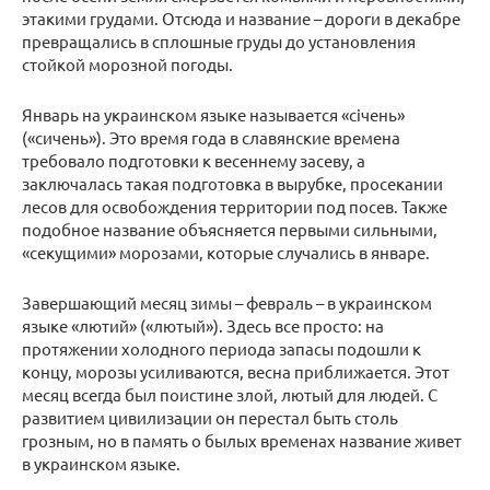
этакими грудами. Отсюда и название – дороги в декабре
превращались в сплошные груды до установления
стойкой морозной погоды.
Январь на украинском языке называется «січень»
(«сичень»). Это время года в славянские времена
требовало подготовки к весеннему засеву, а
заключалась такая подготовка в вырубке, просекании
лесов для освобождения территории под посев. Также
подобное название объясняется первыми сильными,
«секущими» морозами, которые случались в январе.
Завершающий месяц зимы – февраль – в украинском
языке «лютий» («лютый»). Здесь все просто: на
протяжении холодного периода запасы подошли к
концу, морозы усиливаются, весна приближается. Этот
месяц всегда был поистине злой, лютый для людей. С
развитием цивилизации он перестал быть столь
грозным, но в память о былых временах название живет
в украинском языке.