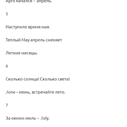
April начался – апрель.
5
Наступило время мая.
Теплый May апрель сменяет
Летние месяцы.
6
Сколько солнца! Сколько света!
June – июнь, встречайте лето.
7
За окном июль – July.