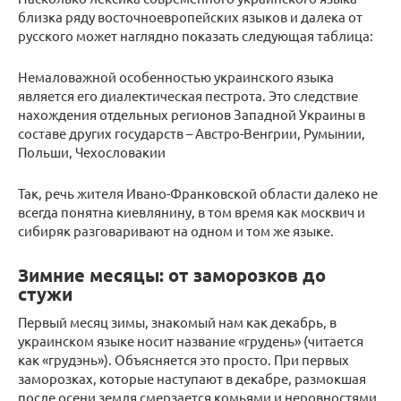
близка ряду восточноевропейских языков и далека от
русского может наглядно показать следующая таблица:
Немаловажной особенностью украинского языка
является его диалектическая пестрота. Это следствие
нахождения отдельных регионов Западной Украины в
составе других государств – Австро-Венгрии, Румынии,
Польши, Чехословакии
Так, речь жителя Ивано-Франковской области далеко не
всегда понятна киевлянину, в том время как москвич и
сибиряк разговаривают на одном и том же языке.
Зимние месяцы: от заморозков до
стужи
Первый месяц зимы, знакомый нам как декабрь, в
украинском языке носит название «грудень» (читается
как «грудэнь»). Объясняется это просто. При первых
заморозках, которые наступают в декабре, размокшая
после осени земля смерзается комьями и неровностями,