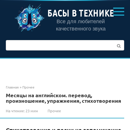
Перейти
к
БАСЫ В ТЕХНИКЕ
контенту
Все для любителей
качественного звука
Поиск:
Главная
»
Прочее
Месяцы на английском. перевод,
произношение, упражнения, стихотворения
На чтение:
23 мин
Прочее