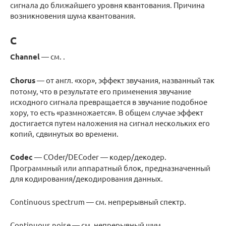
сигнала до ближайшего уровня квантования. Причина
возникновения шума квантования.
C
Channel
— см. .
Chorus
— от англ. «хор», эффект звучания, названный так
потому, что в результате его применения звучание
исходного сигнала превращается в звучание подобное
хору, то есть «размножается». В общем случае эффект
достигается путем наложения на сигнал нескольких его
копий, сдвинутых во времени.
Codec
— COder/DECoder — кодер/декодер.
Программный или аппаратный блок, предназначенный
для кодирования/декодирования данных.
Сontinuous spectrum — см. непрерывный спектр.
Сontinuous noise — см. непрерывный шум.