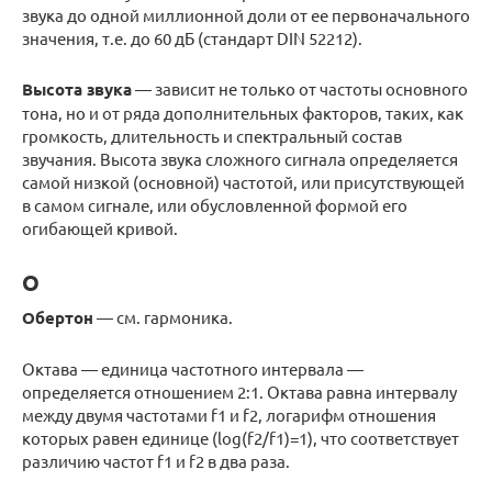
звука до одной миллионной доли от ее первоначального
значения, т.е. до 60 дБ (стандарт DIN 52212).
Высота звука
— зависит не только от частоты основного
тона, но и от ряда дополнительных факторов, таких, как
громкость, длительность и спектральный состав
звучания. Высота звука сложного сигнала определяется
самой низкой (основной) частотой, или присутствующей
в самом сигнале, или обусловленной формой его
огибающей кривой.
О
Обертон
— см. гармоника.
Октава — единица частотного интервала —
определяется отношением 2:1. Октава равна интервалу
между двумя частотами f1 и f2, логарифм отношения
которых равен единице (log(f2/f1)=1), что соответствует
различию частот f1 и f2 в два раза.