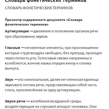
Словарь фонетических терминов
СЛОВАРЬ ФОНЕТИЧЕСКИХ ТЕРМИНОВ
Просмотр содержимого документа
«Словарь
фонетических терминов»
Артикуляция —
движение и положение органов речи
при образовании звуков.
Гласные —
сегментные элементы, при произношении
которых струя воздуха свободно, без преград, проходит
через полость рта. Голосовые связки напряжены и
колеблются, кончик языка опущен книзу и спинка
выгнута.
Звук —
это минимальная, далее не членимая единица
звукового потока речи, представляющая собой часть
слога, произнесённая за одну артикуляцию.
Звуки речи —
колебания воздушной среды,
воздействующие на слуховой аппарат человека. Они