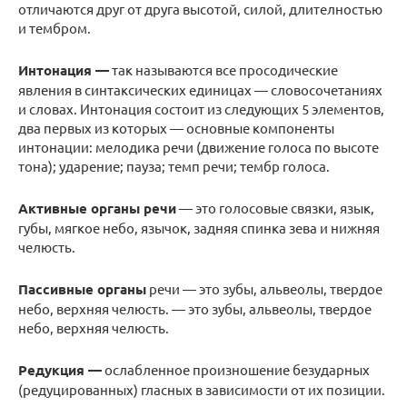
отличаются друг от друга высотой, силой, длителностью
и тембром.
Интонация —
так называются все просодические
явления в синтаксических единицах — словосочетаниях
и словах. Интонация состоит из следующих 5 элементов,
два первых из которых — основные компоненты
интонации: мелодика речи (движение голоса по высоте
тона); ударение; пауза; темп речи; тембр голоса.
Активные органы речи
— это голосовые связки, язык,
губы, мягкое небо, язычок, задняя спинка зева и нижняя
челюсть.
Пассивные органы
речи — это зубы, альвеолы, твердое
небо, верхняя челюсть. — это зубы, альвеолы, твердое
небо, верхняя челюсть.
Редукция —
ослабленное произношение безударных
(редуцированных) гласных в зависимости от их позиции.