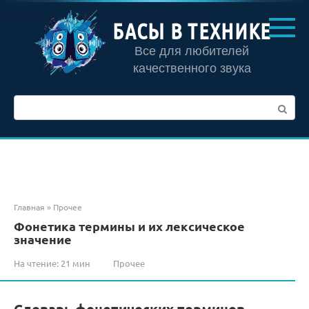
Перейти
к
БАСЫ В ТЕХНИКЕ
контенту
Все для любителей
качественного звука
Поиск:
Главная
»
Прочее
Фонетика термины и их лексическое
значение
На чтение:
21 мин
Прочее