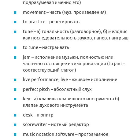
подразумевая именно это)
movement – часть (муз. произведения)
to practice – репетировать
tune – а) тональность (разговорное), б) мелодия
как последовательность звуков, напев, наигрыш
to tune – настраивать
jam – исполнение музыки, полностью или
частично состоящее из импровизации (to jam –
соотвествующий глагол)
live performance, live – «живое» исполнение
perfect pitch – абсолютный слух
key – а) клавиша клавишного инструмента б)
клапан духового инструмента
desk – пюпитр
scorewriter – нотный редактор
music notation software – программное