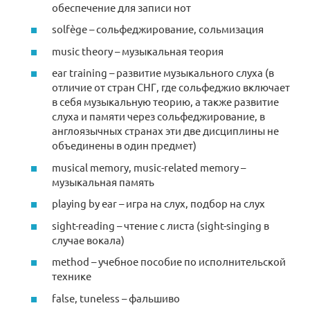
обеспечение для записи нот
solfège – сольфеджирование, сольмизация
music theory – музыкальная теория
ear training – развитие музыкального слуха (в
отличие от стран СНГ, где сольфеджио включает
в себя музыкальную теорию, а также развитие
слуха и памяти через сольфеджирование, в
англоязычных странах эти две дисциплины не
объединены в один предмет)
musical memory, music-related memory –
музыкальная память
playing by ear – игра на слух, подбор на слух
sight-reading – чтение с листа (sight-singing в
случае вокала)
method – учебное пособие по исполнительской
технике
false, tuneless – фальшиво