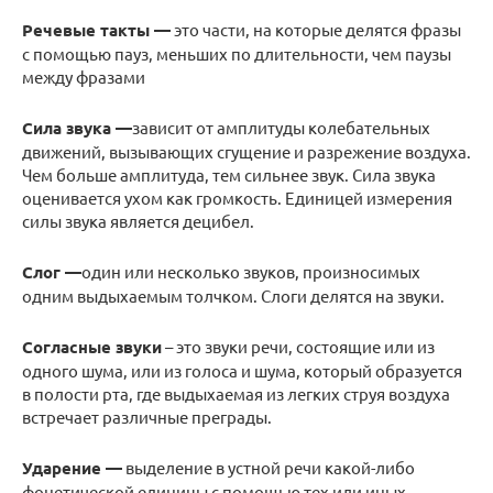
Речевые такты —
это части, на которые делятся фразы
с помощью пауз, меньших по длительности, чем паузы
между фразами
Сила звука —
зависит от амплитуды колебательных
движений, вызывающих сгущение и разрежение воздуха.
Чем больше амплитуда, тем сильнее звук. Сила звука
оценивается ухом как громкость. Единицей измерения
силы звука является децибел.
Слог —
один или несколько звуков, произносимых
одним выдыхаемым толчком. Слоги делятся на звуки.
Согласные звуки
– это звуки речи, состоящие или из
одного шума, или из голоса и шума, который образуется
в полости рта, где выдыхаемая из легких струя воздуха
встречает различные преграды.
Ударение —
выделение в устной речи какой-либо
фонетической единицы с помощью тех или иных