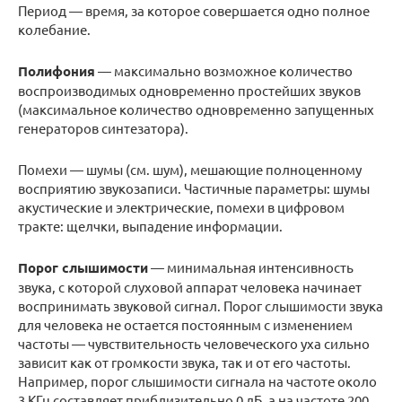
Период — время, за которое совершается одно полное
колебание.
Полифония
— максимально возможное количество
воспроизводимых одновременно простейших звуков
(максимальное количество одновременно запущенных
генераторов синтезатора).
Помехи — шумы (см. шум), мешающие полноценному
восприятию звукозаписи. Частичные параметры: шумы
акустические и электрические, помехи в цифровом
тракте: щелчки, выпадение информации.
Порог слышимости
— минимальная интенсивность
звука, с которой слуховой аппарат человека начинает
воспринимать звуковой сигнал. Порог слышимости звука
для человека не остается постоянным с изменением
частоты — чувствительность человеческого уха сильно
зависит как от громкости звука, так и от его частоты.
Например, порог слышимости сигнала на частоте около
3 КГц составляет приблизительно 0 дБ, а на частоте 200