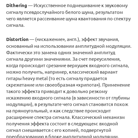
Dithering
— Искусственное подмешивание к звуковому
сигналу псевдослучайного белого шума, результатом
чего является рассеивание шума квантования по спектру
сигнала.
Distortion
— («искажение», англ.), эффект звучания,
основанный на использовании амплитудной модуляции.
Фактически это замена одних значений амплитуд
сигнала другими значениями. За счет переусиления,
когда происходит срезание верхушек входного сигнала,
можно получить, например, классический вариант
гитары heavy metal (то есть сигналу придается
скрежетание или своеобразная «хрипота»). Применение
такого эффекта приводит к довольно резкому
искажению входного сигнала (в зависимости от глубины
модуляции), в результате чего сигнал становится похож
на прямоугольный, и как следствие происходит
расширение спектра сигнала. Классический механизм
получения эффекта состоит в следующем: входной
сигнал смешивается с его копией, подвергнутой
преобразованию в блоке амплитудной модуляции,