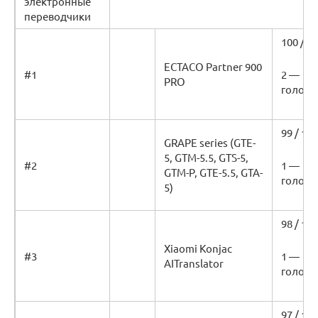
электронные
переводчики
100 / 1
ECTACO Partner 900
#1
2 —
PRO
голоса
99 / 100
GRAPE series (GTE-
5, GTM-5.5, GTS-5,
#2
1 —
GTM-P, GTE-5.5, GTA-
голос
5)
98 / 100
Xiaomi Konjac
#3
1 —
AITranslator
голос
97 / 100