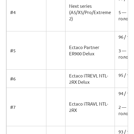
Next series
#4
(A5/X5/Pro/Extreme
5 —
2)
голосо
96 / 100
Ectaco Partner
#5
3 —
ER900 Delux
голоса
95 / 100
Ectaco iTREVL NTL-
#6
2RX Delux
94 / 100
Ectaco iTRAVL NTL-
#7
2 —
2RX
голоса
93 / 100