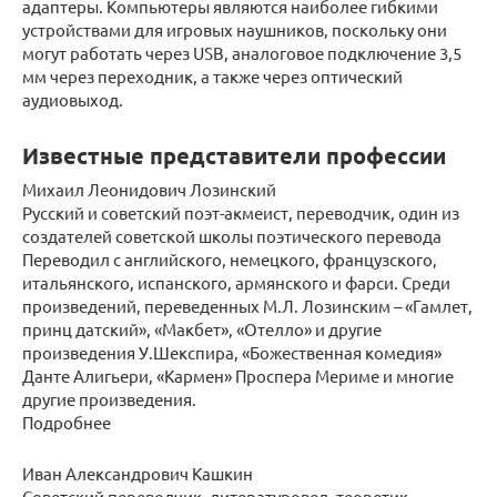
адаптеры. Компьютеры являются наиболее гибкими
устройствами для игровых наушников, поскольку они
могут работать через USB, аналоговое подключение 3,5
мм через переходник, а также через оптический
аудиовыход.
Известные представители профессии
Михаил Леонидович Лозинский
Русский и советский поэт-акмеист, переводчик, один из
создателей советской школы поэтического перевода
Переводил с английского, немецкого, французского,
итальянского, испанского, армянского и фарси. Среди
произведений, переведенных М.Л. Лозинским – «Гамлет,
принц датский», «Макбет», «Отелло» и другие
произведения У.Шекспира, «Божественная комедия»
Данте Алигьери, «Кармен» Проспера Мериме и многие
другие произведения.
Подробнее
Иван Александрович Кашкин
Советский переводчик, литературовед, теоретик