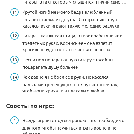
гитары, в такт которым слышится птичий свист…
Крутой изгиб не моего бедра влюбленный
гитарист сжимает до утра. Со страстью струн
касаясь, руки играют тихую мелодию разлуки
Гитара – как живая птица, в твоих заботливых и
трепетных руках. Коснись ее – она взлетит
красиво и будет петь от счастья в небесах
Песни под поцарапанную гитару способны
поцарапать душу больнее
Как давно я не брал ее в руки, не касался
пальцами трепещущих, натянутых нитей так,
чтобы они кричали и плакали о любви
Советы по игре:
Всегда играйте под метроном – это необходимо
для того, чтобы научиться играть ровно и не
сбиваясь.