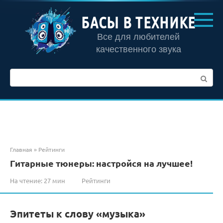
Перейти
к
БАСЫ В ТЕХНИКЕ
контенту
Все для любителей
качественного звука
Поиск:
Главная
»
Рейтинги
Гитарные тюнеры: настройся на лучшее!
На чтение:
27 мин
Рейтинги
Эпитеты к слову «музыка»