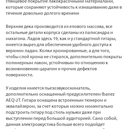
глянцевое покрытие лакокрасочными материалами,
которые сохраняют устойчивость к изнашиванию даже в
течение довольно долгого времени
Верхняя дека производится из елового массива, все
остальные детали корпуса сделаны из палисандра и
махагона. Ладов здесь 19, как и у стандартной гитары,
имеется вырез для обеспечения удобного доступа к
верхним ладам. Колки хромированные, а для того,
чтобы слой хрома не стирался, дополнительно покрыты
полимерным лаком, устойчивым по отношению к
возникновению царапин и прочих дефектов
поверхности.
У изделия имеется пьезозвукосниматель,
дополнительно оснащенный предусилителем Ibanez
AEQ-2T. Гитара оснащена встроенным тюнером и
эквалайзером, за счет которых можно моментально
подстроить гитару под стиль музыки даже при
выступлении перед большой аудиторией. Само собой,
данная электроакустика больше всего подойдет