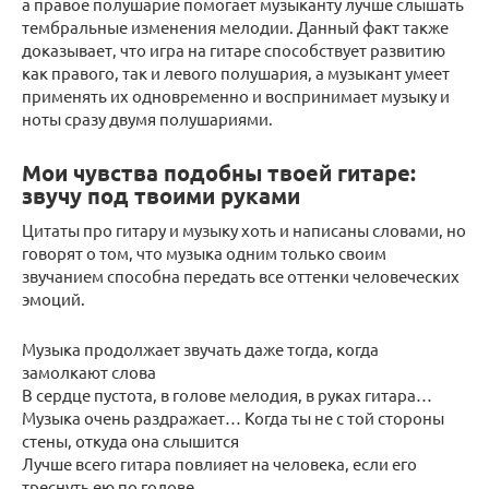
а правое полушарие помогает музыканту лучше слышать
тембральные изменения мелодии. Данный факт также
доказывает, что игра на гитаре способствует развитию
как правого, так и левого полушария, а музыкант умеет
применять их одновременно и воспринимает музыку и
ноты сразу двумя полушариями.
Мои чувства подобны твоей гитаре:
звучу под твоими руками
Цитаты про гитару и музыку хоть и написаны словами, но
говорят о том, что музыка одним только своим
звучанием способна передать все оттенки человеческих
эмоций.
Музыка продолжает звучать даже тогда, когда
замолкают слова
В сердце пустота, в голове мелодия, в руках гитара…
Музыка очень раздражает… Когда ты не с той стороны
стены, откуда она слышится
Лучше всего гитара повлияет на человека, если его
треснуть ею по голове