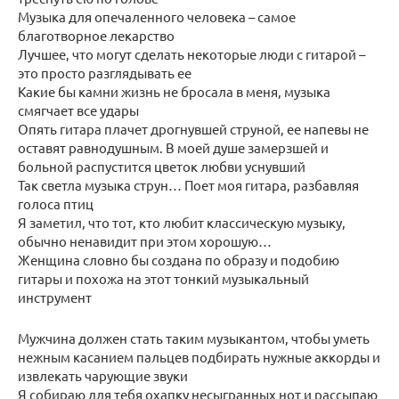
Музыка для опечаленного человека – самое
благотворное лекарство
Лучшее, что могут сделать некоторые люди с гитарой –
это просто разглядывать ее
Какие бы камни жизнь не бросала в меня, музыка
смягчает все удары
Опять гитара плачет дрогнувшей струной, ее напевы не
оставят равнодушным. В моей душе замерзшей и
больной распустится цветок любви уснувший
Так светла музыка струн… Поет моя гитара, разбавляя
голоса птиц
Я заметил, что тот, кто любит классическую музыку,
обычно ненавидит при этом хорошую…
Женщина словно бы создана по образу и подобию
гитары и похожа на этот тонкий музыкальный
инструмент
Мужчина должен стать таким музыкантом, чтобы уметь
нежным касанием пальцев подбирать нужные аккорды и
извлекать чарующие звуки
Я собираю для тебя охапку несыгранных нот и рассыпаю