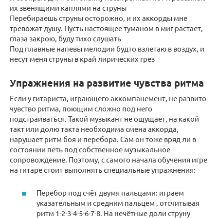
их звенящими каплями на струны
Перебираешь струны осторожно, и их аккорды мне
тревожат душу. Пусть настоящее туманом в миг растает,
глаза закрою, буду тихо слушать
Под плавные напевы мелодии будто взлетаю в воздух, и
несут меня струны в край лирических грез
Упражнения на развитие чувства ритма
Если у гитариста, играющего аккомпанемент, не развито
чувство ритма, поющим сложно под него
подстраиваться. Такой музыкант не ощущает, на какой
такт или долю такта необходима смена аккорда,
нарушает ритм боя и перебора. Сам он тоже вряд ли в
состоянии петь под собственное музыкальное
сопровождение. Поэтому, с самого начала обучения игре
на гитаре стоит выполнять специальные упражнения:
Перебор под счёт двумя пальцами: играем
указательным и средним пальцем , отсчитывая
ритм 1-2-3-4-5-6-7-8. На нечётные доли струну