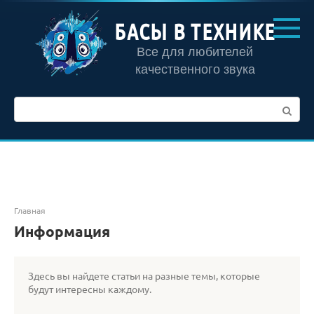
Перейти
к
БАСЫ В ТЕХНИКЕ
контенту
Все для любителей
качественного звука
Поиск:
Главная
Информация
Здесь вы найдете статьи на разные темы, которые
будут интересны каждому.