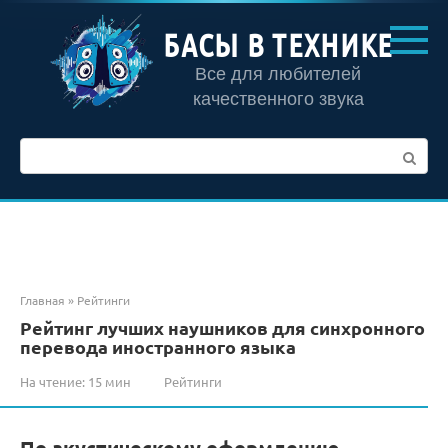
Перейти
к
БАСЫ В ТЕХНИКЕ
контенту
Все для любителей
качественного звука
Поиск:
Главная
»
Рейтинги
Рейтинг лучших наушников для синхронного
перевода иностранного языка
На чтение:
15 мин
Рейтинги