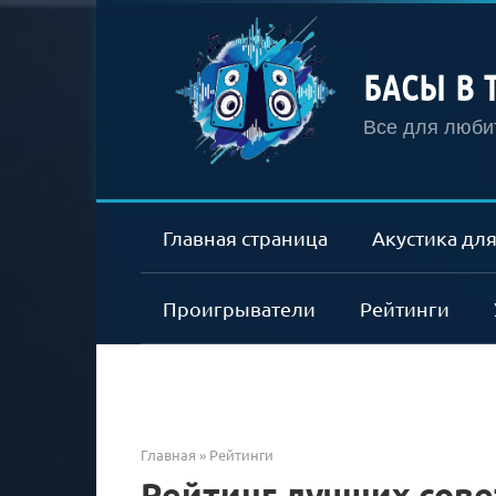
Перейти
к
контенту
БАСЫ В 
Все для любит
Главная страница
Акустика для
Проигрыватели
Рейтинги
Главная
»
Рейтинги
Рейтинг лучших сове