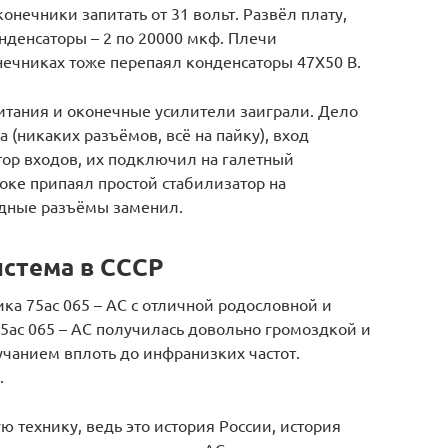
онечники запитать от 31 вольт. Развёл плату,
нденсаторы – 2 по 20000 мкф. Плечи
нечниках тоже перепаял конденсаторы 47Х50 В.
итания и оконечные усилители заиграли. Дело
 (никаких разъёмов, всё на пайку), вход
тор входов, их подключил на галетный
ке припаял простой стабилизатор на
одные разъёмы заменил.
истема в СССР
ика 75ас 065 – АС с отличной родословной и
5ас 065 – АС получилась довольно громоздкой и
учанием вплоть до инфранизких частот.
.
ю технику, ведь это история России, история