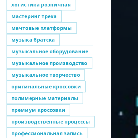
логистика розничная
мастеринг трека
мачтовые платформы
музыка братска
музыкальное оборудование
музыкальное производство
музыкальное творчество
оригинальные кроссовки
полимерные материалы
премиум кроссовки
производственные процессы
профессиональная запись