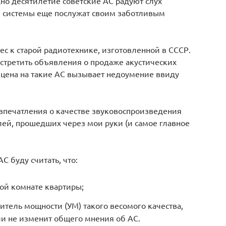
дно десятилетие советские АС радуют слух
ти системы еще послужат своим заботливым
ес к старой радиотехнике, изготовленной в СССР.
 встретить объявления о продаже акустических
я цена на такие АС вызывает недоумение ввиду
впечатления о качестве звуковоспроизведения
ей, прошедших через мои руки (и самое главное
С буду считать, что:
ой комнате квартиры;
литель мощности (УМ) такого весомого качества,
ли не изменит общего мнения об АС.