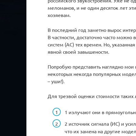
российского звукостроения. Уже не о
меломанов, и не один десяток лет э
хозяевам.
В последний год заметно вырос интер
В частности, достаточно часто можно
систем (АС) тех времен. Но, указанна
явной своей завышености.
Попробую представить наглядно мои 
некоторых некогда популярных модел
– уши!).
Для трезвой оценки стоимости таких А
1 излучают они в прямоугольн
2 источник сигнала (ИС) и уси
что их замена на другие моде