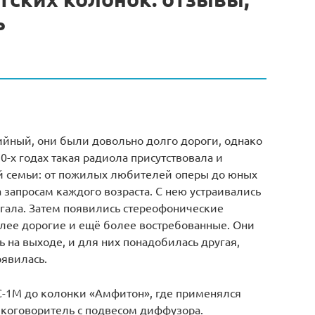
ь
йный, они были довольно долго дороги, однако
0-х годах такая радиола присутствовала и
й семьи: от пожилых любителей оперы до юных
 запросам каждого возраста. С нею устраивались
огала. Затем появились стереофонические
олее дорогие и ещё более востребованные. Они
 на выходе, и для них понадобилась другая,
оявилась.
С-1М до колонки «Амфитон», где применялся
коговоритель с подвесом диффузора.