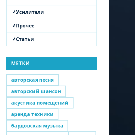
Усилители
Прочее
Статьи
МЕТКИ
авторская песня
авторский шансон
акустика помещений
аренда техники
бардовская музыка