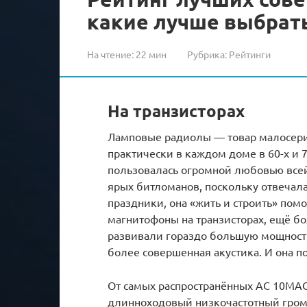
какие лучше выбрат
На чтение:
22 мин
Рубрика:
Рейтинги
На транзисторах
Ламповые радиолы — товар малосери
практически в каждом доме в 60-х и 7
пользовалась огромной любовью все
ярых битломанов, поскольку отвечала
праздники, она «жить и строить» пом
магнитофоны на транзисторах, ещё б
развивали гораздо большую мощность
более совершенная акустика. И она п
От самых распространённых АС 10МА
длинноходовый низкочастотный гром