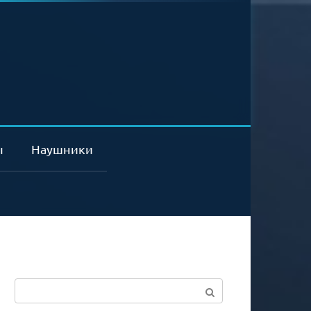
ы
Наушники
Поиск: