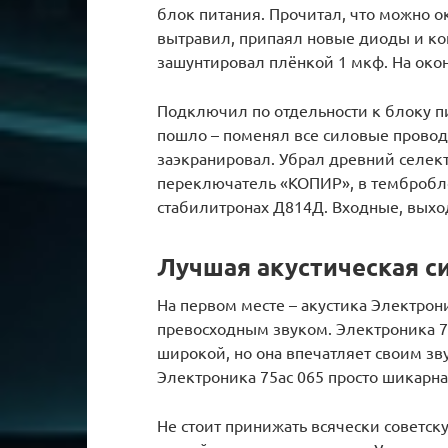
блок питания. Прочитал, что можно ок
вытравил, припаял новые диоды и ко
зашунтировал плёнкой 1 мкф. На око
Подключил по отдельности к блоку п
пошло – поменял все силовые провода
заэкранировал. Убрал древний селек
переключатель «КОПИР», в тембробло
стабилитронах Д814Д. Входные, вых
Лучшая акустическая с
На первом месте – акустика Электрон
превосходным звуком. Электроника 7
широкой, но она впечатляет своим зв
Электроника 75ас 065 просто шикарна
Не стоит принижать всячески советску