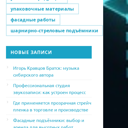
упаковочные материалы
фасадные работы
шарнирно-стреловые подъёмники
НОВЫЕ ЗАПИСИ
Игорь Кравцов Братск: музыка
сибирского автора
Профессиональная студия
звукозаписи: как устроен процесс
Где применяется прозрачная стрейч
пленка в торговле и производстве
Фасадные подъёмники: выбор и
аренда для высотных работ