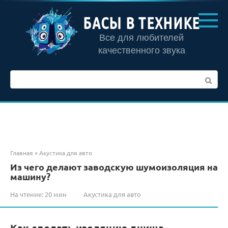
Перейти
к
БАСЫ В ТЕХНИКЕ
контенту
Все для любителей
качественного звука
Поиск:
Главная
»
Акустика для авто
Из чего делают заводскую шумоизоляция на
машину?
На чтение:
20 мин
Акустика для авто