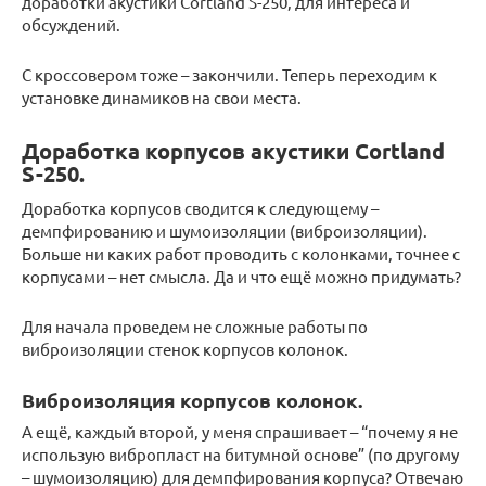
доработки акустики Cortland S-250, для интереса и
обсуждений.
С кроссовером тоже – закончили. Теперь переходим к
установке динамиков на свои места.
Доработка корпусов акустики Cortland
S-250.
Доработка корпусов сводится к следующему –
демпфированию и шумоизоляции (виброизоляции).
Больше ни каких работ проводить с колонками, точнее с
корпусами – нет смысла. Да и что ещё можно придумать?
Для начала проведем не сложные работы по
виброизоляции стенок корпусов колонок.
Виброизоляция корпусов колонок.
А ещё, каждый второй, у меня спрашивает – “почему я не
использую вибропласт на битумной основе” (по другому
– шумоизоляцию) для демпфирования корпуса? Отвечаю