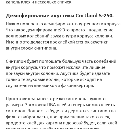
капель клея и несколько спичек.
Демпфирование акустики Cortland S-250.
Нужно полностью демпфировать внутренности корпуса.
Что такое демпфирование? Это просто – подавление
волновых колебаний звука внутри корпуса колонки.
Именно это делается проклейкой стенок акустики
внутри слоем синтипона.
Синтипон будет поглощать большую часть колебаний
внутри корпуса, что поможет исключить лишние
призвуки внутри колонки. Акустика будет издавать
только те звуковые волны, которые исходят на
слушателя из динамиков и фазоинвертора.
Приготовил заранее отрезки синтипона нужного
размера. Заготовил ПВА клей и теперь можно клеить
синтипон. Вопрос – а будет ли держаться синтипон на
фольге вибропласта, при применении такого клея,
вроде это клей для картона и дерева? Будет, если клей
специально для склейки пластика и к тому же –