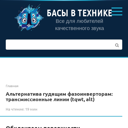
Перейти
к
БАСЫ В ТЕХНИКЕ
контенту
Все для любителей
качественного звука
Поиск:
Главная
Альтернатива гудящим фазоинверторам:
трансмиссионные линии (tqwt, alt)
На чтение:
19 мин