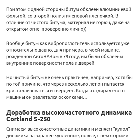
При этом с одной стороны битум обклеен алюминиевой
фольгой, со второй полиэтиленовой пленочкой. В
отличие от чистого битума, материал не горюч, даже на
открытом огне, проверенно лично))
Вообще битум как вибропоглотитель используется уже
относительно давно, для примера, в моей машине,
рожденной АвтоВАЗом в 79 году, им были обклеены
внутренние поверхности пола и дверей.
Но чистый битум не очень практичен, например, хотя бы
по той причине, что через несколько лет он пытается
кристаллизоваться и твердеет. Когда я отдирал его от
машины он разлетался осколками…
Доработка высокочастотного динамика
Cortland S-250
Снимаем высокочастотные динамики и меняем “купол”
динамика на заранее купленные, новые, с некоторыми