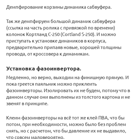
Демпфирование корзины динамика сабвуфера.
Так же демпфируем большой динамик сабвуфера
(ссылка на часть ролика с привязкой по времени)
колонок Кортланд С-250 (Cortland S-250). И можно
приступать к установке динамиков в корпуса,
предварительно припаяв новые, хорошей толщины
провода, от кроссовера к динамикам.
Установка фазоинвертора.
Медленно, но верно, выходим на финишную прямую. И
пока греется паяльник можно приклеить
фазоинверторы. Изолировать их не будем, потому что в
данном случае они выполнены из толстого картона и не
звенят в принципе.
Клеим фазоинверторы на всё тот же клей ПВА, что бы
потом, при необходимости, можно было без проблем
снять, но с расчетом, что бы давление их не выдавило,
что совсем маловероятно.