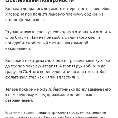
Обклеиваем поверхности
Вот мы и добрались до самого интересного — поклейки.
Я говорил про полиэтиленовую пленочку с одной из
сторон фольгаизола.
Эту защитную пленочку необходимо оторвать и оголить
слой битума. Нам не понадобится никакого клея, а
понадобится обычный светильник с лампой
накаливания:
Вот таким нехитрым способом нагреваем наши кусочки
до тех пор пока руки терпят. А терпят руки обычно до
градусов 70. Этого вполне достаточно для того, чтобы
фольгаизол стал как мягкий пластилин.
Теперь пока он не остыл, быстренько прикладываем его
к намеченному месту, прижимаем хорошенько и
разравниваем:
К самим чашам я решил приклеить совсем маленькие
кусочки потому, что боялся проблем с последующим