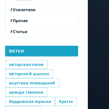
Усилители
Прочее
Статьи
МЕТКИ
авторская песня
авторский шансон
акустика помещений
аренда техники
бардовская музыка
братск