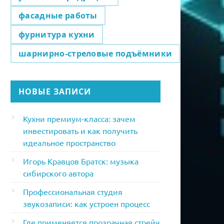
фасадные работы
фурнитура кухни
шарнирно-стреловые подъёмники
НОВЫЕ ЗАПИСИ
Кухни премиум-класса: зачем
инвестировать и как получить
идеальное пространство
Игорь Кравцов Братск: музыка
сибирского автора
Профессиональная студия
звукозаписи: как устроен процесс
Где применяется прозрачная стрейч