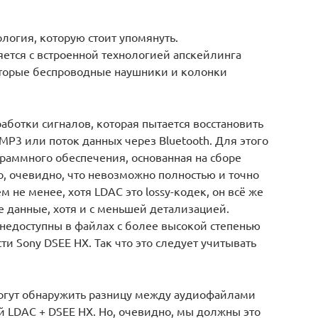
ология, которую стоит упомянуть.
ется с встроенной технологией апскейлинга
оторые беспроводные наушники и колонки
аботки сигналов, которая пытается восстановить
MP3 или поток данных через Bluetooth. Для этого
граммного обеспечения, основанная на сборе
, очевидно, что невозможно полностью и точно
 не менее, хотя LDAC это lossy-кодек, он всё же
 данные, хотя и с меньшей детализацией.
 недоступны в файлах с более высокой степенью
и Sony DSEE HX. Так что это следует учитывать
могут обнаружить разницу между аудиофайлами
 LDAC + DSEE HX. Но, очевидно, мы должны это