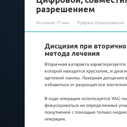
разрешением
На чтение:
17 мин
Рубрика:
Проигрыватели
Дисцизия при вторично
метода лечения
Вторичная катаракта характеризуется
которой находится хрусталик, и диаг
щелевой лампы. Лазерная дисцизия в
избавиться от разросшегося эпителия
В ходе операции используется YAG-ла
фокусироваться на определенных учас
помутнений с помощью только медик
операция.