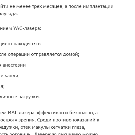
йти не менее трех месяцев, а после имплантации
лугода.
нием YAG-лазера:
циент находится в
сле операции отправляется домой;
я анестезии
е капли;
я;
зличные нагрузки.
ем ИАГ-лазера эффективно и безопасно, а
 остроту зрения. Среди противопоказаний к
адужки, отек макулы сетчатки глаза,
ость роговицы. Лазерную дисцизию можно