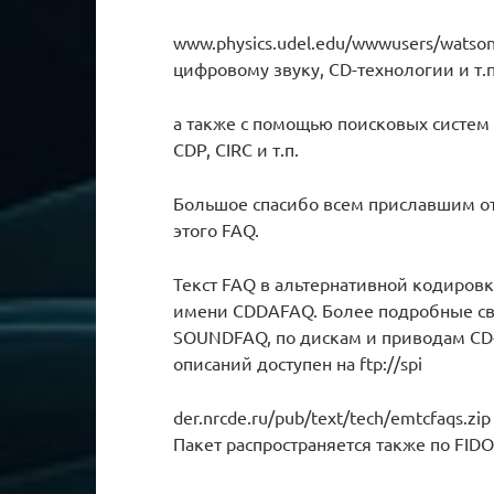
www.physics.udel.edu/wwwusers/watso
цифровому звуку, CD-технологии и т.п
а также с помощью поисковых систем 
CDP, CIRC и т.п.
Большое спасибо всем приславшим от
этого FAQ.
Текст FAQ в альтернативной кодировк
имени CDDAFAQ. Более подробные св
SOUNDFAQ, по дискам и приводам C
описаний доступен на ftp://spi
der.nrcde.ru/pub/text/tech/emtcfaqs.zip
Пакет распространяется также по FIDO