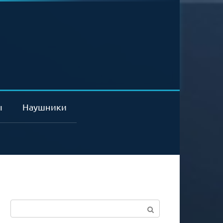
ы
Наушники
Поиск: