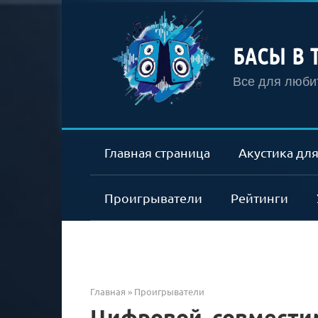
Перейти
к
контенту
БАСЫ В 
Все для любит
Главная страница
Акустика для
Проигрыватели
Рейтинги
Главная
»
Проигрыватели
Цифровой, совмести