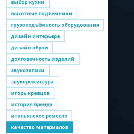
выбор кухни
высотные подъёмники
грузоподъёмность оборудования
дизайн интерьера
дизайн обуви
долговечность изделий
звукозаписи
звукорежиссура
игорь кравцов
история бренда
итальянское ремесло
качество материалов