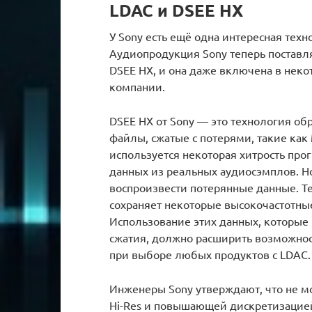
LDAC и DSEE HX
У Sony есть ещё одна интересная техн
Аудиопродукция Sony теперь поставля
DSEE HX, и она даже включена в нек
компании.
DSEE HX от Sony — это технология обр
файлы, сжатые с потерями, такие как 
используется некоторая хитрость про
данных из реальных аудиосэмплов. Но
воспроизвести потерянные данные. Тем
сохраняет некоторые высокочастотные
Использование этих данных, которые
сжатия, должно расширить возможност
при выборе любых продуктов с LDAC.
Инженеры Sony утверждают, что не 
Hi-Res и повышающей дискретизацией