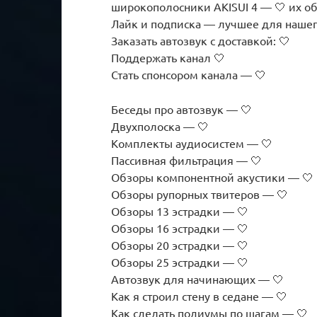
широкополосники AKISUI 4 — 🤍 их о
Лайк и подписка — лучшее для нашег
Заказать автозвук с доставкой: 🤍
Поддержать канал 🤍
Стать спонсором канала — 🤍
Беседы про автозвук — 🤍
Двухполоска — 🤍
Комплекты аудиосистем — 🤍
Пассивная фильтрация — 🤍
Обзоры компонентной акустики — 🤍
Обзоры рупорных твитеров — 🤍
Обзоры 13 эстрадки — 🤍
Обзоры 16 эстрадки — 🤍
Обзоры 20 эстрадки — 🤍
Обзоры 25 эстрадки — 🤍
Автозвук для начинающих — 🤍
Как я строил стену в седане — 🤍
Как сделать подиумы по шагам — 🤍