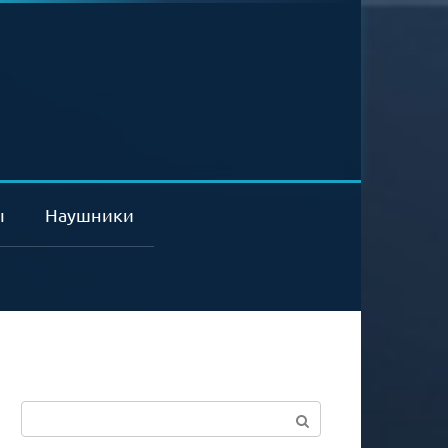
ы
Наушники
Поиск: