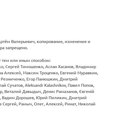
ртём Валерьевич, копирование, изменение и
ра запрещено.
т тем или иным способом:
о, Сергей Тимошенко, Аслан Хасанов, Владимир
ра Алексей, Максим Троценко, Евгений Муравкин,
й Резниченко, Егор Панюшкин, Дмитрий
й Сучатов, Aleksandr Kalashnikov, Павел Попов,
р, Виталий Давыдыч, Денис Рамазанов, Євгеній
нов, Вадим Дорошев, Юрий Пиликин, Дмитрий
 Сергей, Рамыч, Олег, Алексей, Ринат, Николай