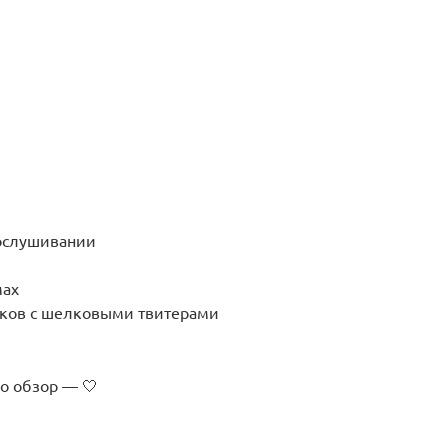
рослушивании
мах
ков с шелковыми твитерами
о обзор — 🤍