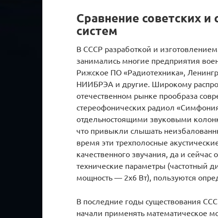
Сравнение советских и
систем
В СССР разработкой и изготовлением
занимались многие предприятия вое
Рижское ПО «Радиотехника», Ленингр
НИИБРЭА и другие. Широкому распро
отечественном рынке прообраза сов
стереофонических радиол «Симфония
отдельностоящими звуковыми колонка
что привыкли слышать неизбалованн
время эти трехполосные акустически
качественного звучания, да и сейчас
технические параметры (частотный диа
мощность — 2х6 Вт), пользуются опр
В последние годы существования ССС
начали применять математическое м