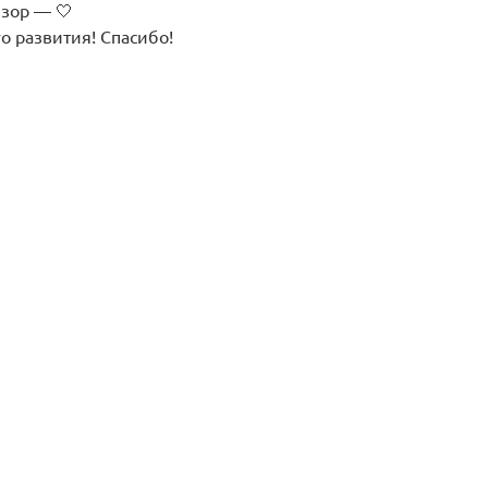
бзор — 🤍
о развития! Спасибо!