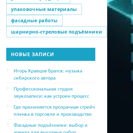
упаковочные материалы
фасадные работы
шарнирно-стреловые подъёмники
НОВЫЕ ЗАПИСИ
Игорь Кравцов Братск: музыка
сибирского автора
Профессиональная студия
звукозаписи: как устроен процесс
Где применяется прозрачная стрейч
пленка в торговле и производстве
Фасадные подъёмники: выбор и
аренда для высотных работ