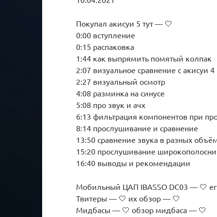
Покупал акисуи 5 тут — 🤍
0:00 вступление
0:15 распаковка
1:44 как выпрямить помятый колпак
2:07 визуальное сравнение с акисуи 4
2:27 визуальный осмотр
4:08 разминка на синусе
5:08 про звук и ачх
6:13 фильтрация компонентов при п
8:14 прослушивание и сравнение
13:50 сравнение звука в разных объё
15:20 прослушивание широкополосни
16:40 выводы и рекомендации
Мобильный ЦАП IBASSO DC03 — 🤍 ег
Твитеры — 🤍 их обзор — 🤍
Мидбасы — 🤍 обзор мидбаса — 🤍