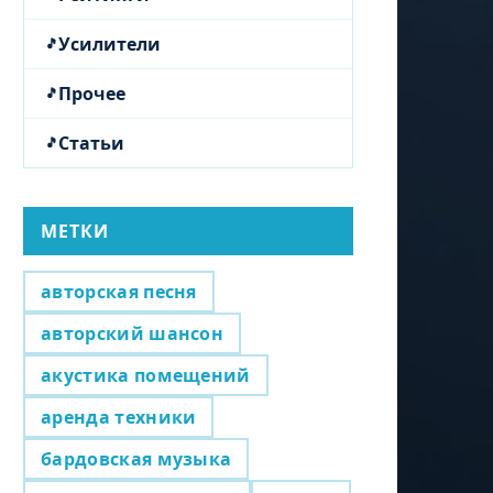
Усилители
Прочее
Статьи
МЕТКИ
авторская песня
авторский шансон
акустика помещений
аренда техники
бардовская музыка