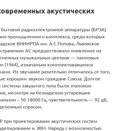
 современных акустических
 бытовой радиоэлектронной аппаратуры (БРЭА)
нно-промышленного комплекса, среди которых
адское ВНИИРПА им. А.С.Попова, Львовское
странению АС предшествовало появление на
ременных музыкальных центров — ламповых
» (1964), изначально комплектовавшихся
ми. Их звучание разительно отличалось от того,
ые хорошим звуком граждане Союза. Долгое
е системы закрытого типа были эталоном
 они, несмотря на безнадежно устаревшие
пазон – 50-18000 Гц, чувствительность — 92 дБ,
еделенным спросом.
Р при проектировании акустических систем
оделирование и ЭВМ. Наряду с возможностью