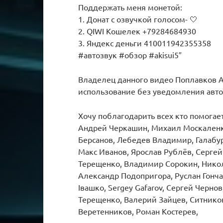
Поддержать меня монетой:
1. Донат с озвучкой голосом- 🤍
2. QIWI Кошелек +79284684930
3. Яндекс деньги 410011942355358
#автозвук #обзор #akisui5″
Владелец данного видео Поплавков А
использование без уведомления авто
Хочу поблагодарить всех кто помогае
Андрей Черкашин, Михаил Москаленк
Берсанов, Лебедев Владимир, Галабу
Макс Иванов, Ярослав Рублёв, Серге
Терещенко, Владимир Сорокин, Никола
Александр Подопригора, Руслан Гонча
Івашко, Sergey Gafarov, Сергей Чер
Терещенко, Валерий Зайцев, Ситников
Веретенников, Роман Костерев,