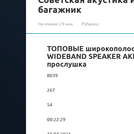
багажник
На чтение:
24 мин
Рубрика:
ТОПОВЫЕ широкополосн
WIDEBAND SPEAKER AKISU
прослушка
8039
267
54
00:22:29
10.04.2021