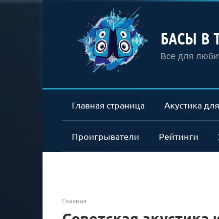
Перейти
к
контенту
БАСЫ В 
Все для любит
Главная страница
Акустика для
Проигрыватели
Рейтинги
Главная
Советская акустика и