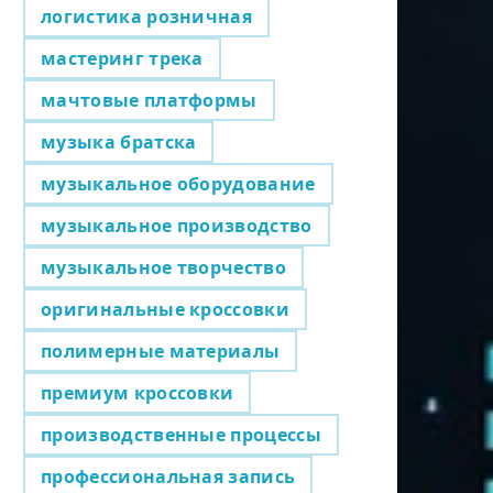
логистика розничная
мастеринг трека
мачтовые платформы
музыка братска
музыкальное оборудование
музыкальное производство
музыкальное творчество
оригинальные кроссовки
полимерные материалы
премиум кроссовки
производственные процессы
профессиональная запись