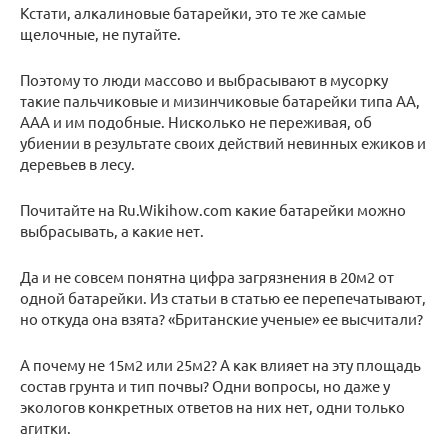
Кстати, алкалиновые батарейки, это те же самые
щелочные, не путайте.
Поэтому то люди массово и выбрасывают в мусорку
такие пальчиковые и мизинчиковые батарейки типа АА,
ААА и им подобные. Нисколько не переживая, об
убиении в результате своих действий невинных ежиков и
деревьев в лесу.
Почитайте на Ru.Wikihow.com какие батарейки можно
выбрасывать, а какие нет.
Да и не совсем понятна цифра загрязнения в 20м2 от
одной батарейки. Из статьи в статью ее перепечатывают,
но откуда она взята? «Британские ученые» ее высчитали?
А почему не 15м2 или 25м2? А как влияет на эту площадь
состав грунта и тип почвы? Одни вопросы, но даже у
экологов конкретных ответов на них нет, одни только
агитки.