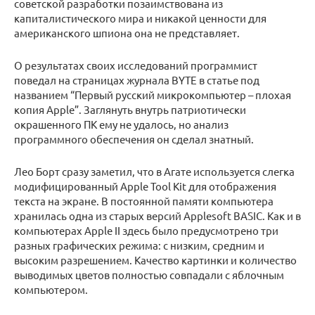
советской разработки позаимствована из
капиталистического мира и никакой ценности для
американского шпиона она не представляет.
О результатах своих исследований программист
поведал на страницах журнала BYTE в статье под
названием “Первый русский микрокомпьютер – плохая
копия Apple”. Заглянуть внутрь патриотически
окрашенного ПК ему не удалось, но анализ
программного обеспечения он сделал знатный.
Лео Борт сразу заметил, что в Агате используется слегка
модифицированный Apple Tool Kit для отображения
текста на экране. В постоянной памяти компьютера
хранилась одна из старых версий Applesoft BASIC. Как и в
компьютерах Apple II здесь было предусмотрено три
разных графических режима: с низким, средним и
высоким разрешением. Качество картинки и количество
выводимых цветов полностью совпадали с яблочным
компьютером.