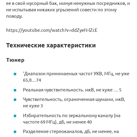
ее в свой мусорный бак, минуя ненужных посредников, и
не испытывая никаких угрызений совести по этому
поводу.
https://youtube.com/watch?v=ddZyeN-lZcE
Технические характеристики
Тюнер
‘Диапазон принимаемых частот УКВ, МГц, не уже
65,8…74
Реальная чувствительность. мкВ, не хуже … 5
Чувствительность, ограниченная шумами, мкВ,
не хуже 3
Избирательность по зеркальному каналу (на
частоте 69 МГц), дБ, не менее 40
Разделение стереоканалов, дБ, не менее, на