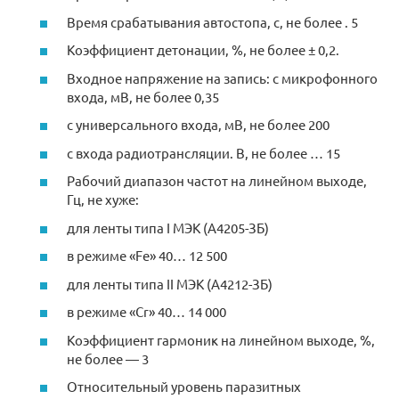
Время срабатывания автостопа, с, не более . 5
Коэффициент детонации, %, не более ± 0,2.
Входное напряжение на запись: с микрофонного
входа, мВ, не более 0,35
с универсального входа, мВ, не более 200
с входа радиотрансляции. В, не более … 15
Рабочий диапазон частот на линейном выходе,
Гц, не хуже:
для ленты типа I МЭК (А4205-ЗБ)
в режиме «Fe» 40… 12 500
для ленты типа II МЭК (А4212-ЗБ)
в режиме «Cr» 40… 14 000
Коэффициент гармоник на линейном выходе, %,
не более — 3
Относительный уровень паразитных