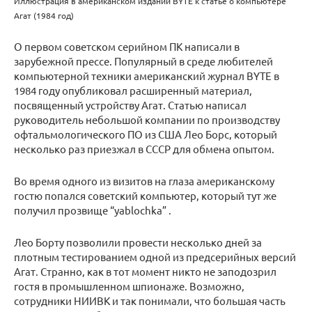
Иллюстрация в американском издании BYTE к статье о компьютере
Агат (1984 год)
О первом советском серийном ПК написали в
зарубежной прессе. Популярный в среде любителей
компьютерной техники американский журнал BYTE в
1984 году опубликовал расширенный материал,
посвященный устройству Агат. Статью написал
руководитель небольшой компании по производству
офтальмологического ПО из США Лео Борс, который
несколько раз приезжал в СССР для обмена опытом.
Во время одного из визитов на глаза американскому
гостю попался советский компьютер, который тут же
получил прозвище “yablochka” .
Лео Борту позволили провести несколько дней за
плотным тестированием одной из предсерийных версий
Агат. Странно, как в тот момент никто не заподозрил
гостя в промышленном шпионаже. Возможно,
сотрудники НИИВК и так понимали, что большая часть