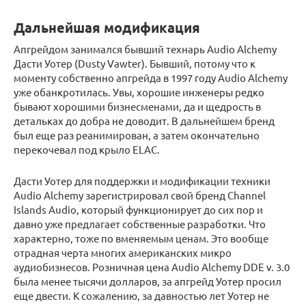
Дальнейшая модификация
Апгрейдом занимался бывший технарь Audio Alchemy
Дасти Уотер (Dusty Vawter). Бывший, потому что к
моменту собственно апгрейда в 1997 году Audio Alchemy
уже обанкротилась. Увы, хорошие инженеры редко
бывают хорошими бизнесменами, да и щедрость в
детальках до добра не доводит. В дальнейшем бренд
был еще раз реанимирован, а затем окончательно
перекочевал под крыло ELAC.
Дасти Уотер для поддержки и модификации техники
Audio Alchemy зарегистрировал свой бренд Channel
Islands Audio, который функционирует до сих пор и
давно уже предлагает собственные разработки. Что
характерно, тоже по вменяемым ценам. Это вообще
отрадная черта многих американских микро
аудиобизнесов. Розничная цена Audio Alchemy DDE v. 3.0
была менее тысячи долларов, за апгрейд Уотер просил
еще двести. К сожалению, за давностью лет Уотер не