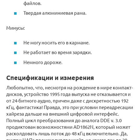
файлов.
Твердая алюминиевая рама.
Минусы:
Не могу носить его в кармане.
Не работает во время зарядки.
Немного дороже.
Спецификации и измерения
Любопытно, что, несмотря на рождение в мире компакт-
дисков, устройство 1995 года выпуска не отказывается и
от 24-битного аудио, причем даже с дискретностью 192
кГц, фантастика! Правда, это при условии переадресации
хайреза дальше на внешний цифровой интерфейс.
Полный цикл преобразования до аналога DDE v. 3.0
продиктован возможностями AD1862N, который может
расколдовать лишь поток до 48 кГц включительно. Да,
внутри ЦАПа происходит транкейт, но «всего-то» до 20