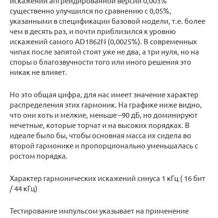
искажений апгрейдированной версии 0,003%
существенно улучшился по сравнению с 0,05%,
указанными в спецификации базовой модели, т.е. более
чем в десять раз, и почти приблизился к уровню
искажений самого AD1862N (0,0025%). В современных
чипах после запятой стоят уже не два, а три нуля, но на
споры о благозвучности того или иного решения это
никак не влияет.
Но это общая цифра, для нас имеет значение характер
распределения этих гармоник. На графике ниже видно,
что они хоть и мелкие, меньше –90 дБ, но доминируют
нечетные, которые торчат и на высоких порядках. В
идеале было бы, чтобы основная масса их сидела во
второй гармонике и пропорционально уменьшалась с
ростом порядка.
Характер гармонических искажений синуса 1 кГц ( 16 бит
/ 44 кГц)
Тестирование импульсом указывает на применение