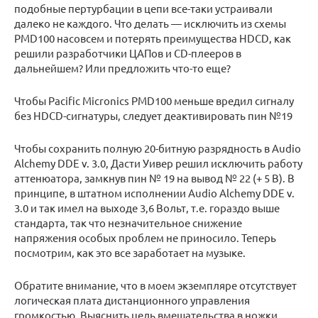
подобные пертурбации в цепи все-таки устраивали
далеко не каждого. Что делать — исключить из схемы
PMD100 насовсем и потерять преимущества HDCD, как
решили разработчики ЦАПов и CD-плееров в
дальнейшем? Или предложить что-то еще?
Чтобы Pacific Micronics PMD100 меньше вредил сигналу
без HDCD-сигнатуры, следует деактивировать пин №19
Чтобы сохранить полную 20-битную разрядность в Audio
Alchemy DDE v. 3.0, Дасти Уивер решил исключить работу
аттенюатора, замкнув пин № 19 на вывод № 22 (+ 5 В). В
принципе, в штатном исполнении Audio Alchemy DDE v.
3.0 и так имел на выходе 3,6 Вольт, т.е. гораздо выше
стандарта, так что незначительное снижение
напряжения особых проблем не приносило. Теперь
посмотрим, как это все заработает на музыке.
Обратите внимание, что в моем экземпляре отсутствует
логическая плата дистанционного управления
громкостью. Выяснить цель вмешательства в ножки