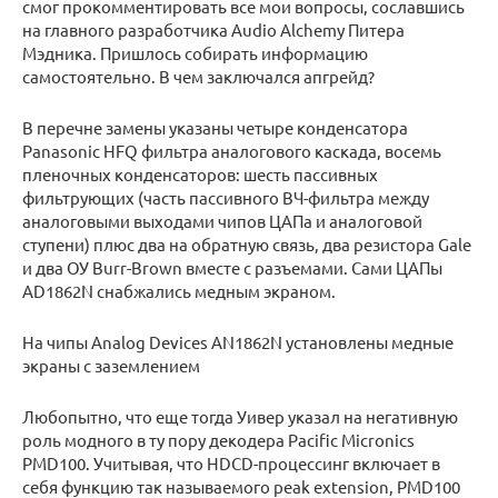
смог прокомментировать все мои вопросы, сославшись
на главного разработчика Audio Alchemy Питера
Мэдника. Пришлось собирать информацию
самостоятельно. В чем заключался апгрейд?
В перечне замены указаны четыре конденсатора
Panasonic HFQ фильтра аналогового каскада, восемь
пленочных конденсаторов: шесть пассивных
фильтрующих (часть пассивного ВЧ-фильтра между
аналоговыми выходами чипов ЦАПа и аналоговой
ступени) плюс два на обратную связь, два резистора Gale
и два ОУ Burr-Brown вместе с разъемами. Сами ЦАПы
AD1862N снабжались медным экраном.
На чипы Analog Devices AN1862N установлены медные
экраны с заземлением
Любопытно, что еще тогда Уивер указал на негативную
роль модного в ту пору декодера Pacific Micronics
PMD100. Учитывая, что HDCD-процессинг включает в
себя функцию так называемого peak extension, PMD100