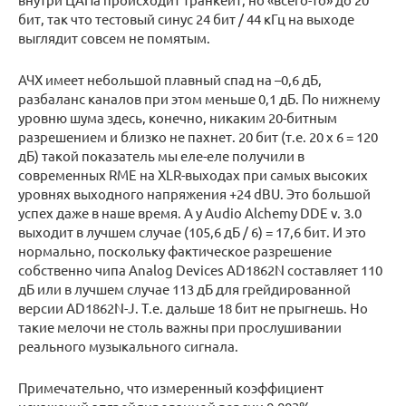
бит, так что тестовый синус 24 бит / 44 кГц на выходе
выглядит совсем не помятым.
АЧХ имеет небольшой плавный спад на –0,6 дБ,
разбаланс каналов при этом меньше 0,1 дБ. По нижнему
уровню шума здесь, конечно, никаким 20-битным
разрешением и близко не пахнет. 20 бит (т.е. 20 х 6 = 120
дБ) такой показатель мы еле-еле получили в
современных RME на XLR-выходах при самых высоких
уровнях выходного напряжения +24 dBU. Это большой
успех даже в наше время. А у Audio Alchemy DDE v. 3.0
выходит в лучшем случае (105,6 дБ / 6) = 17,6 бит. И это
нормально, поскольку фактическое разрешение
собственно чипа Analog Devices AD1862N составляет 110
дБ или в лучшем случае 113 дБ для грейдированной
версии AD1862N-J. Т.е. дальше 18 бит не прыгнешь. Но
такие мелочи не столь важны при прослушивании
реального музыкального сигнала.
Примечательно, что измеренный коэффициент