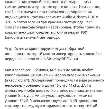
классического линейно-фазового фильтра — т.е. с
симметричными фронтами пре- и постэха. Неизвестно,
как была изначально устроена логика управления
индикацией в штатном варианте Audio Alchemy DDE v.
3.0, но в этой версии при красном светодиоде на 0°
сигнал на выходе будет инвертирован. Чтобы получить
корректную фазу, следует включить режим 180°
(загорится зеленый светодиод).
Устройство демонстрирует импульс обратной
полярности, который можно инвертировать кнопкой на
передней панели Audio Alchemy DDE v. 3.0
Как и современные чипы, AD1862N не очень любит
клиппированный сигнал и интерсемпловые искажения
(а кто любит?). Эксперимент проводился в виде розового
нескоррелированного шума 16 бит / 44 кГц. ЦАП и
фильтр вели себя достаточно стойко при максимальном
уровне 0 дБ, удерживая ультразвуковые помехи на
уровне –70 дБ. Уменьшение шума до –3 дБ приводило
картину в норму, шум отправлялся за отметку –100 дБ.