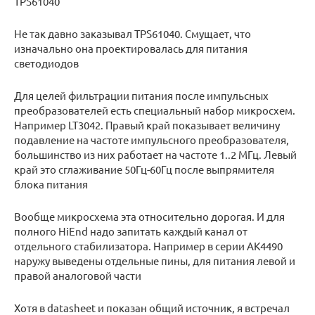
TPS61040
Не так давно заказывал TPS61040. Смущает, что
изначально она проектировалась для питания
светодиодов
Для целей фильтрации питания после импульсных
преобразователей есть специальный набор микросхем.
Например LT3042. Правый край показывает величину
подавление на частоте импульсного преобразователя,
большинство из них работает на частоте 1..2 МГц. Левый
край это сглаживание 50Гц-60Гц после выпрямителя
блока питания
Вообще микросхема эта относительно дорогая. И для
полного HiEnd надо запитать каждый канал от
отдельного стабилизатора. Например в серии AK4490
наружу выведены отдельные пины, для питания левой и
правой аналоговой части
Хотя в datasheet и показан общий источник, я встречал