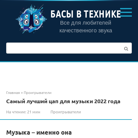
Перейти
к
БАСЫ В ТЕХНИКЕ
контенту
Все для любителей
качественного звука
Поиск:
Главная
»
Проигрыватели
Самый лучший цап для музыки 2022 года
На чтение:
21 мин
Проигрыватели
Музыка – именно она