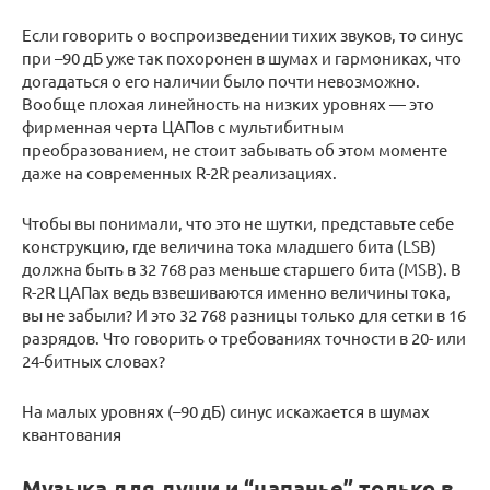
Если говорить о воспроизведении тихих звуков, то синус
при –90 дБ уже так похоронен в шумах и гармониках, что
догадаться о его наличии было почти невозможно.
Вообще плохая линейность на низких уровнях — это
фирменная черта ЦАПов с мультибитным
преобразованием, не стоит забывать об этом моменте
даже на современных R-2R реализациях.
Чтобы вы понимали, что это не шутки, представьте себе
конструкцию, где величина тока младшего бита (LSB)
должна быть в 32 768 раз меньше старшего бита (MSB). В
R-2R ЦАПах ведь взвешиваются именно величины тока,
вы не забыли? И это 32 768 разницы только для сетки в 16
разрядов. Что говорить о требованиях точности в 20- или
24-битных словах?
На малых уровнях (–90 дБ) синус искажается в шумах
квантования
Музыка для души и “цапанье” только в