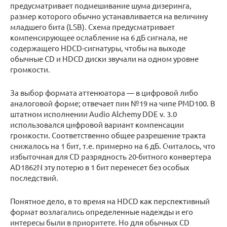
предусматривает подмешивание шума дизеринга,
размер которого обычно устанавливается на величину
младшего бита (LSB). Схема предусматривает
компенсирующее ослабление на 6 дБ сигнала, не
содержащего HDCD-сигнатуры, чтобы на выходе
обычные CD и HDCD диски звучали на одном уровне
громкости.
За выбор формата аттенюатора — в цифровой либо
аналоговой форме; отвечает пин №19 на чипе PMD100. В
штатном исполнении Audio Alchemy DDE v. 3.0
использовался цифровой вариант компенсации
громкости. Соответственно общее разрешение тракта
снижалось на 1 бит, т.е. примерно на 6 дБ. Считалось, что
избыточная для CD разрядность 20-битного конвертера
AD1862N эту потерю в 1 бит перенесет без особых
последствий.
Понятное дело, в то время на HDCD как перспективный
формат возлагались определенные надежды и его
интересы были в приоритете. Но для обычных CD