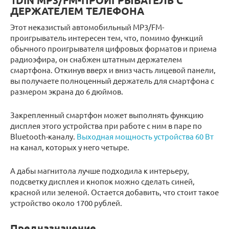
1DIN MP3/FM-ПРОИГРЫВАТЕЛЬ С
ДЕРЖАТЕЛЕМ ТЕЛЕФОНА
Этот неказистый автомобильный MP3/FM-
проигрыватель интересен тем, что, помимо функций
обычного проигрывателя цифровых форматов и приема
радиоэфира, он снабжен штатным держателем
смартфона. Откинув вверх и вниз часть лицевой панели,
вы получаете полноценный держатель для смартфона с
размером экрана до 6 дюймов.
Закрепленный смартфон может выполнять функцию
дисплея этого устройства при работе с ним в паре по
Bluetooth-каналу.
Выходная мощность устройства 60 Вт
на канал, которых у него четыре.
А дабы магнитола лучше подходила к интерьеру,
подсветку дисплея и кнопок можно сделать синей,
красной или зеленой. Остается добавить, что стоит такое
устройство около 1700 рублей.
Предназначение