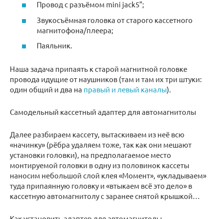
Провод с разъёмом mini jack5”;
Звукосъёмная головка от старого кассетного
магнитофона/плеера;
Паяльник.
Наша задача припаять к старой магнитной головке
провода идущие от наушников (там и там их три штуки:
один общий и два на
правый и левый каналы
).
Самодельный кассетный адаптер для автомагнитолы
Далее разбираем кассету, вытаскиваем из неё всю
«начинку» (рёбра удаляем тоже, так как они мешают
установки головки), на предполагаемое место
монтируемой головки в одну из половинок кассеты
наносим небольшой слой клея «Момент», «укладываем»
туда припаянную головку и «втыкаем всё это дело» в
кассетную автомагнитолу с заранее снятой крышкой…
Как установить адаптер для автомагнитолы