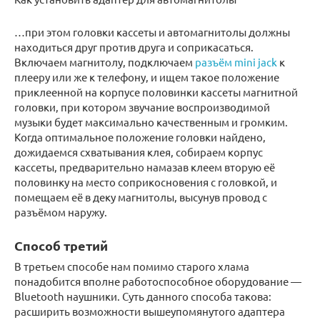
…при этом головки кассеты и автомагнитолы должны
находиться друг против друга и соприкасаться.
Включаем магнитолу, подключаем
разъём mini jack
к
плееру или же к телефону, и ищем такое положение
приклеенной на корпусе половинки кассеты магнитной
головки, при котором звучание воспроизводимой
музыки будет максимально качественным и громким.
Когда оптимальное положение головки найдено,
дожидаемся схватывания клея, собираем корпус
кассеты, предварительно намазав клеем вторую её
половинку на место соприкосновения с головкой, и
помещаем её в деку магнитолы, высунув провод с
разъёмом наружу.
Способ третий
В третьем способе нам помимо старого хлама
понадобится вполне работоспособное оборудование —
Bluetooth наушники. Суть данного способа такова:
расширить возможности вышеупомянутого адаптера