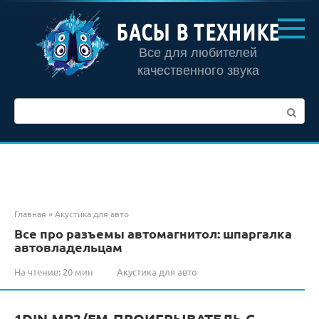
Перейти
к
БАСЫ В ТЕХНИКЕ
контенту
Все для любителей
качественного звука
Поиск:
Главная
»
Акустика для авто
Все про разъемы автомагнитол: шпаргалка
автовладельцам
На чтение:
20 мин
Акустика для авто