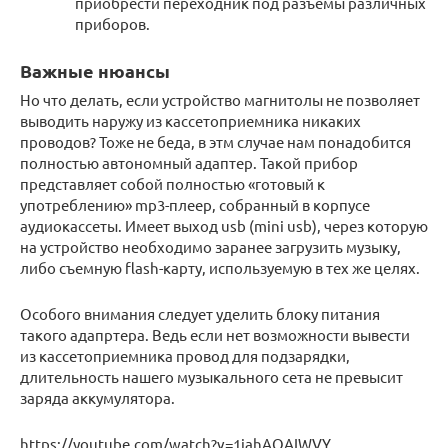
приобрести переходник под разъемы различных
приборов.
Важные нюансы
Но что делать, если устройство магнитолы не позволяет
выводить наружу из кассетоприемника никаких
проводов? Тоже не беда, в этм случае нам понадобится
полностью автономный адаптер. Такой прибор
представляет собой полностью «готовый к
употреблению» mp3-плеер, собранный в корпусе
аудиокассеты. Имеет выход usb (mini usb), через которую
на устройство необходимо заранее загрузить музыку,
либо съемную flash-карту, используемую в тех же целях.
Особого внимания следует уделить блоку питания
такого адапртера. Ведь если нет возможности вывести
из кассетоприемника провод для подзарядки,
длительность нашего музыкального сета не превысит
заряда аккумулятора.
https://youtube.com/watch?v=1jahAQAIWVY