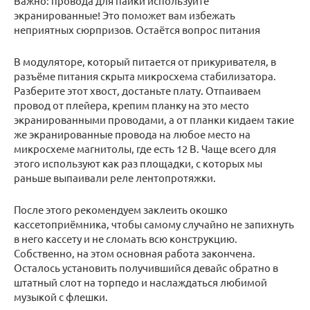
Важно: провода для пайки используйте
экранированные! Это поможет вам избежать
неприятных сюрпризов. Остаётся вопрос питания
В модуляторе, который питается от прикуривателя, в
разъёме питания скрыта микросхема стабилизатора.
Разберите этот хвост, достаньте плату. Отпаиваем
провод от плейера, крепим планку на это место
экранированными проводами, а от планки кидаем такие
же экранированные провода на любое место на
микросхеме магнитолы, где есть 12 В. Чаще всего для
этого используют как раз площадки, с которых мы
раньше выпаивали реле лентопротяжки.
После этого рекомендуем заклеить окошко
кассетоприёмника, чтобы самому случайно не запихнуть
в него кассету и не сломать всю конструкцию.
Собственно, на этом основная работа закончена.
Осталось установить получившийся девайс обратно в
штатный слот на торпедо и наслаждаться любимой
музыкой с флешки.