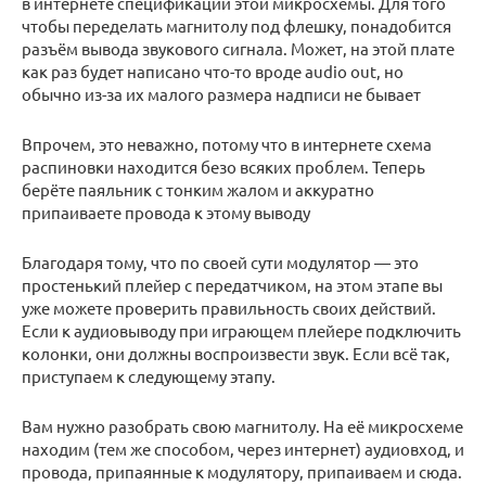
в интернете спецификации этой микросхемы. Для того
чтобы переделать магнитолу под флешку, понадобится
разъём вывода звукового сигнала. Может, на этой плате
как раз будет написано что-то вроде audio out, но
обычно из-за их малого размера надписи не бывает
Впрочем, это неважно, потому что в интернете схема
распиновки находится безо всяких проблем. Теперь
берёте паяльник с тонким жалом и аккуратно
припаиваете провода к этому выводу
Благодаря тому, что по своей сути модулятор — это
простенький плейер с передатчиком, на этом этапе вы
уже можете проверить правильность своих действий.
Если к аудиовыводу при играющем плейере подключить
колонки, они должны воспроизвести звук. Если всё так,
приступаем к следующему этапу.
Вам нужно разобрать свою магнитолу. На её микросхеме
находим (тем же способом, через интернет) аудиовход, и
провода, припаянные к модулятору, припаиваем и сюда.