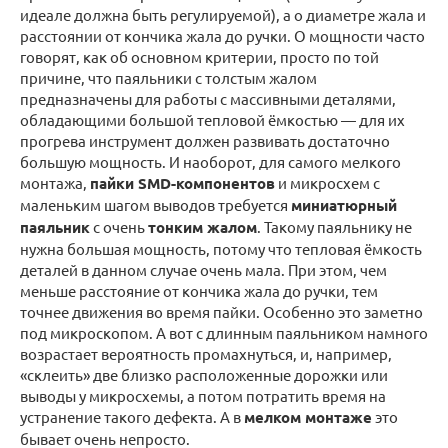
идеале должна быть регулируемой), а о диаметре жала и
расстоянии от кончика жала до ручки. О мощности часто
говорят, как об основном критерии, просто по той
причине, что паяльники с толстым жалом
предназначены для работы с массивными деталями,
обладающими большой тепловой ёмкостью — для их
прогрева инструмент должен развивать достаточно
большую мощность. И наоборот, для самого мелкого
монтажа,
пайки SMD-компонентов
и микросхем с
маленьким шагом выводов требуется
миниатюрный
паяльник
с очень
тонким жалом
. Такому паяльнику не
нужна большая мощность, потому что тепловая ёмкость
деталей в данном случае очень мала. При этом, чем
меньше расстояние от кончика жала до ручки, тем
точнее движения во время пайки. Особенно это заметно
под микроскопом. А вот с длинным паяльником намного
возрастает вероятность промахнуться, и, например,
«склеить» две близко расположенные дорожки или
выводы у микросхемы, а потом потратить время на
устранение такого дефекта. А в
мелком монтаже
это
бывает очень непросто.