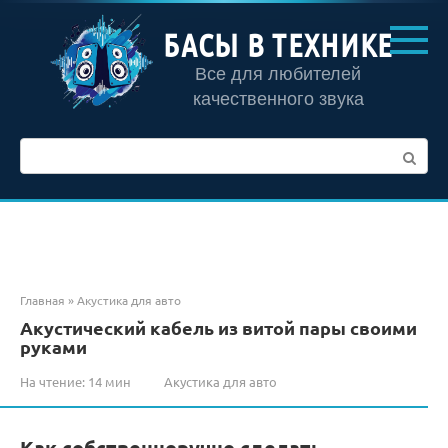
Перейти
к
БАСЫ В ТЕХНИКЕ
контенту
Все для любителей
качественного звука
Поиск:
Главная
»
Акустика для авто
Акустический кабель из витой пары своими
руками
На чтение:
14 мин
Акустика для авто