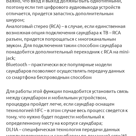
Важно, что вход и выход должны быть однотипными,
поэтому если тип цифрового аудиовыхода устройств
отличается, придется запастись дополнительным
шнуром;
Аналоговый стерео (RCA) – в случае, если единственная
возможная опция подключения саундбара к ТВ – RCA
разъем, придется попрощаться с многоканальным
звуком. Для подключения таким способом саундбара
понадобится дополнительный переходник с RCA на mini-
jack;
Bluetooth – практически все популярные модели
саундбаров позволяют осуществлять передачу данных
со смартфона беспроводным способом
Для работы этой функции понадобится установить связь
между саундбаром и мобильным устройством,
процедура пройдет легче, если саундбар оснащен
технологией NFC – в этом случае весь процесс сведется к
тому, что нужно будет поднести мобильный к
определенному месту на корпусе саундбара;
DLNA – специфическая технология передачи данных
между телевизором и саундбаром по домашней сети Wi-