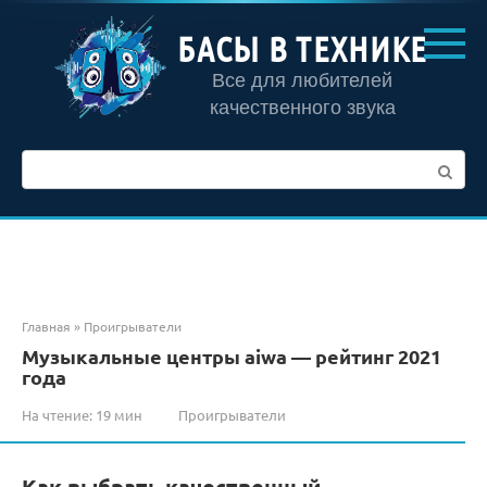
Перейти
к
БАСЫ В ТЕХНИКЕ
контенту
Все для любителей
качественного звука
Поиск:
Главная
»
Проигрыватели
Музыкальные центры aiwa — рейтинг 2021
года
На чтение:
19 мин
Проигрыватели