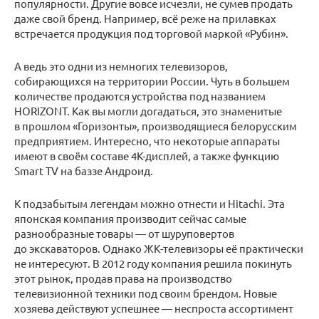
популярности. Другие вовсе исчезли, не сумев продать
даже свой бренд. Например, всё реже на прилавках
встречается продукция под торговой маркой «Рубин».
А ведь это одни из немногих телевизоров,
собирающихся на территории России. Чуть в большем
количестве продаются устройства под названием
HORIZONT. Как вы могли догадаться, это знаменитые
в прошлом «Горизонты», производящиеся белорусским
предприятием. Интересно, что некоторые аппараты
имеют в своём составе 4K-дисплей, а также функцию
Smart TV на баззе Андроид.
К подзабытым легендам можно отнести и Hitachi. Эта
японская компания производит сейчас самые
разнообразные товары — от шуруповертов
до экскаваторов. Однако ЖК-телевизоры её практически
не интересуют. В 2012 году компания решила покинуть
этот рынок, продав права на производство
телевизионной техники под своим брендом. Новые
хозяева действуют успешнее — неспроста ассортимент