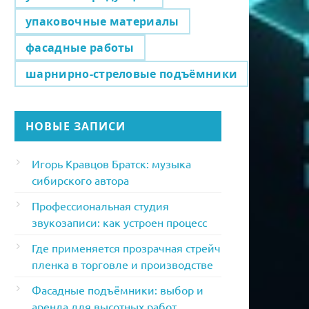
упаковочные материалы
фасадные работы
шарнирно-стреловые подъёмники
НОВЫЕ ЗАПИСИ
Игорь Кравцов Братск: музыка
сибирского автора
Профессиональная студия
звукозаписи: как устроен процесс
Где применяется прозрачная стрейч
пленка в торговле и производстве
Фасадные подъёмники: выбор и
аренда для высотных работ