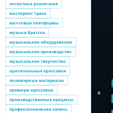
логистика розничная
мастеринг трека
мачтовые платформы
музыка братска
музыкальное оборудование
музыкальное производство
музыкальное творчество
оригинальные кроссовки
полимерные материалы
премиум кроссовки
производственные процессы
профессиональная запись