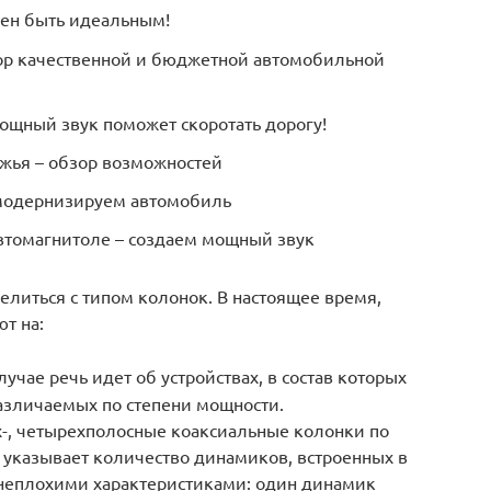
жен быть идеальным!
ор качественной и бюджетной автомобильной
щный звук поможет скоротать дорогу!
жья – обзор возможностей
 модернизируем автомобиль
втомагнитоле – создаем мощный звук
литься с типом колонок. В настоящее время,
т на:
учае речь идет об устройствах, в состав которых
различаемых по степени мощности.
х-, четырехполосные коаксиальные колонки по
е указывает количество динамиков, встроенных в
 неплохими характеристиками: один динамик