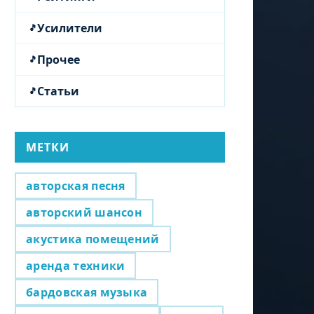
Усилители
Прочее
Статьи
МЕТКИ
авторская песня
авторский шансон
акустика помещений
аренда техники
бардовская музыка