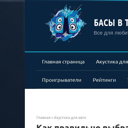
Перейти
к
контенту
БАСЫ В 
Все для любит
Главная страница
Акустика для
Проигрыватели
Рейтинги
Главная
»
Акустика для авто
Как правильно выбр