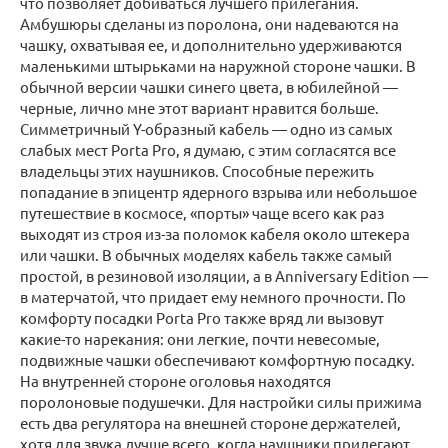
что позволяет добиваться лучшего прилегания.
Амбушюры сделаны из поролона, они надеваются на
чашку, охватывая ее, и дополнительно удерживаются
маленькими штырьками на наружной стороне чашки. В
обычной версии чашки синего цвета, в юбилейной —
черные, лично мне этот вариант нравится больше.
Симметричный Y-образный кабель — одно из самых
слабых мест Porta Pro, я думаю, с этим согласятся все
владельцы этих наушников. Способные пережить
попадание в эпицентр ядерного взрыва или небольшое
путешествие в космосе, «порты» чаще всего как раз
выходят из строя из-за поломок кабеля около штекера
или чашки. В обычных моделях кабель также самый
простой, в резиновой изоляции, а в Anniversary Edition —
в матерчатой, что придает ему немного прочности. По
комфорту посадки Porta Pro также вряд ли вызовут
какие-то нарекания: они легкие, почти невесомые,
подвижные чашки обеспечивают комфортную посадку.
На внутренней стороне оголовья находятся
поролоновые подушечки. Для настройки силы прижима
есть два регулятора на внешней стороне держателей,
хотя для звука лучше всего, когда наушники прилегают