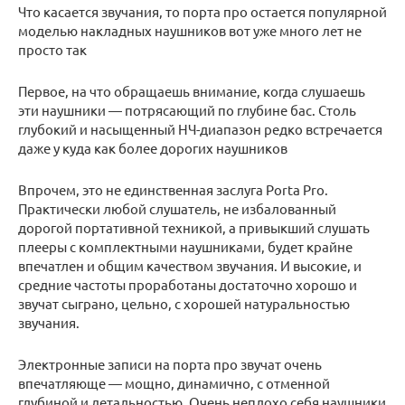
Что касается звучания, то порта про остается популярной
моделью накладных наушников вот уже много лет не
просто так
Первое, на что обращаешь внимание, когда слушаешь
эти наушники — потрясающий по глубине бас. Столь
глубокий и насыщенный НЧ-диапазон редко встречается
даже у куда как более дорогих наушников
Впрочем, это не единственная заслуга Porta Pro.
Практически любой слушатель, не избалованный
дорогой портативной техникой, а привыкший слушать
плееры с комплектными наушниками, будет крайне
впечатлен и общим качеством звучания. И высокие, и
средние частоты проработаны достаточно хорошо и
звучат сыграно, цельно, с хорошей натуральностью
звучания.
Электронные записи на порта про звучат очень
впечатляюще — мощно, динамично, с отменной
глубиной и детальностью. Очень неплохо себя наушники