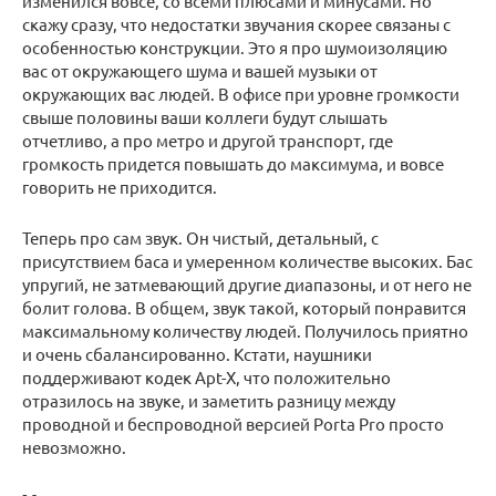
изменился вовсе, со всеми плюсами и минусами. Но
скажу сразу, что недостатки звучания скорее связаны с
особенностью конструкции. Это я про шумоизоляцию
вас от окружающего шума и вашей музыки от
окружающих вас людей. В офисе при уровне громкости
свыше половины ваши коллеги будут слышать
отчетливо, а про метро и другой транспорт, где
громкость придется повышать до максимума, и вовсе
говорить не приходится.
Теперь про сам звук. Он чистый, детальный, с
присутствием баса и умеренном количестве высоких. Бас
упругий, не затмевающий другие диапазоны, и от него не
болит голова. В общем, звук такой, который понравится
максимальному количеству людей. Получилось приятно
и очень сбалансированно. Кстати, наушники
поддерживают кодек Apt-X, что положительно
отразилось на звуке, и заметить разницу между
проводной и беспроводной версией Porta Pro просто
невозможно.