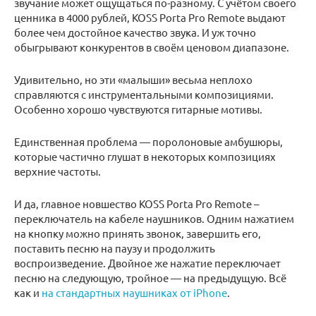
звучание может ощущаться по-разному. С учётом своего
ценника в 4000 рублей, KOSS Porta Pro Remote выдают
более чем достойное качество звука. И уж точно
обыгрывают конкурентов в своём ценовом диапазоне.
Удивительно, но эти «малыши» весьма неплохо
справляются с инструментальными композициями.
Особенно хорошо чувствуются гитарные мотивы.
Единственная проблема — поролоновые амбушюры,
которые частично глушат в некоторых композициях
верхние частоты.
И да, главное новшество KOSS Porta Pro Remote –
переключатель на кабеле наушников. Одним нажатием
на кнопку можно принять звонок, завершить его,
поставить песню на паузу и продолжить
воспроизведение. Двойное же нажатие переключает
песню на следующую, тройное — на предыдущую. Всё
как и
на стандартных наушниках от iPhone
.