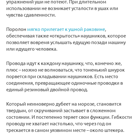
упражнений уши не потеют. При длительном
использовании не возникает усталости в ушах или
чувства сдавленности.
Поролон
мягко прилегает к ушной раковине
,
обеспечивая также «открытость» наушников, которое
позволяет вовремя услышать едущую позади машину
или идущего человека.
Провода идут к каждому наушнику, что, конечно же,
плюс – можно не волноваться, что тоненький шнурок
порвется при складывании наушников. Есть место
соединения, превращающее одиночные проводки в
единый резиновый двойной провод.
Который неимоверно дубеет на морозе, становится
твердым, от скручиваний застывает в сложенном
состоянии. И постепенно теряет свои функции. Гибкости
проводу не хватает настолько, что через год он
трескается в самом уязвимом месте – около штекера.