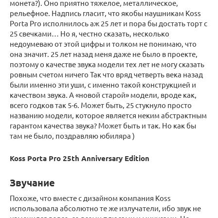
монета?). Оно приятно тяжелое, металлическое,
рельефное. Надпись гласит, что якобы наушникам Koss
Porta Pro исполнилось аж 25 лет и пора бы достать торт с
25 свечками… Но я, честно сказать, несколько
недоумеваю от этой цифры и толком не понимаю, что
она значит. 25 лет назад меня даже не было в проекте,
поэтому о качестве звука модели тех лет не могу сказать
ровным счетом ничего Так что вряд четверть века назад
были именно эти уши, с именно такой конструкцией и
качеством звука. А «новой старой» модели, вроде как,
всего годков так 5-6. Может быть, 25 стукнуло просто
названию модели, которое является неким абстрактным
гарантом качества звука? Может быть и так. Но как бы
там не было, поздравляю юбиляра )
Koss Porta Pro 25th Anniversary Edition
Звучание
Похоже, что вместе с дизайном компания Koss
использовала абсолютно те же излучатели, ибо звук не