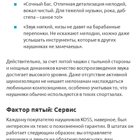
«Сочный бас. Отличная детализация мелодий,
вокал чистый. Для тяжелой музыки, рока, даб-
степа – самое то!»
«Звук мягкий, низы не давят на барабанные
перепонки. Не искажают мелодии, можно даже
услышать инструменты, которые в других
наушниках не замечаешь».
Действительно, за счет литой чашки с тыльной стороны
и мощных динамиков качество воспроизведения звука
достигает высокого уровня. Даже отсутствие активной
шумоизоляции не мешает меломанам наслаждаться
любимыми композициями, особенно учитывая то, что
наушники обычно используются в тихих спортзалах.
Фактор пятый: Сервис
Каждому покупателю наушников KOSS, наверное, был
интересен их тезис о пожизненной гарантии. В штатах он
работает следующим образом: вы отправляете
наушники и деньги на обратную пересылку, вам