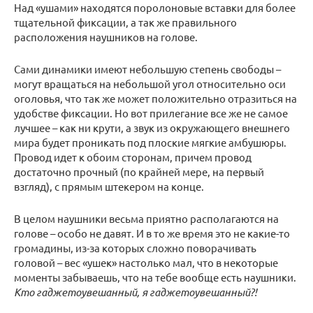
Над «ушами» находятся поролоновые вставки для более
тщательной фиксации, а так же правильного
расположения наушников на голове.
Сами динамики имеют небольшую степень свободы –
могут вращаться на небольшой угол относительно оси
оголовья, что так же может положительно отразиться на
удобстве фиксации. Но вот прилегание все же не самое
лучшее – как ни крути, а звук из окружающего внешнего
мира будет проникать под плоские мягкие амбушюры.
Провод идет к обоим сторонам, причем провод
достаточно прочный (по крайней мере, на первый
взгляд), с прямым штекером на конце.
В целом наушники весьма приятно располагаются на
голове – особо не давят. И в то же время это не какие-то
громадины, из-за которых сложно поворачивать
головой – вес «ушек» настолько мал, что в некоторые
моменты забываешь, что на тебе вообще есть наушники.
Кто гаджетоувешанный, я гаджетоувешанный?!