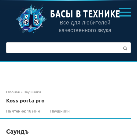
Перейти
к
БАСЫ В ТЕХНИКЕ
контенту
Все для любителей
качественного звука
Поиск:
Главная
»
Наушники
Koss porta pro
На чтение:
18 мин
Наушники
Саундъ