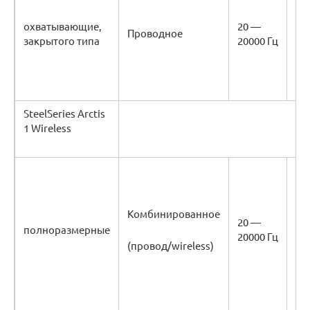
охватывающие,
20 —
Проводное
16
закрытого типа
20000 Гц
SteelSeries Arctis
1 Wireless
Комбинированное
20 —
полноразмерные
32
20000 Гц
(провод/wireless)