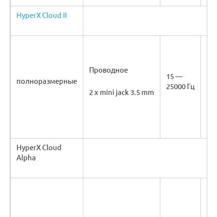
HyperX Cloud II
Проводное
15 —
полноразмерные
60
25000 Гц
2 x mini jack 3.5 mm
HyperX Cloud
Alpha