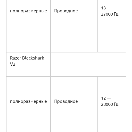
13 —
полноразмерные
Проводное
65
27000 Гц
Razer Blackshark
V2
12 —
полноразмерные
Проводное
32
28000 Гц