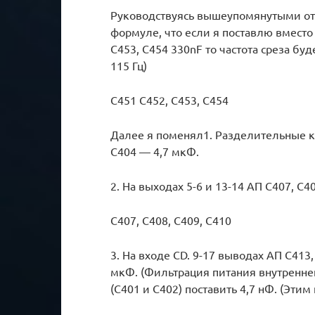
Руководствуясь вышеупомянутыми отч
формуле, что если я поставлю вместо
С453, С454 330nF то частота среза бу
115 Гц)
С451 С452, С453, С454
Далее я поменял1. Разделительные к
C404 — 4,7 мкФ.
2. На выходах 5-6 и 13-14 АП С407, С4
С407, С408, С409, С410
3. На входе CD. 9-17 выводах АП С41
мкФ. (Фильтрация питания внутреннег
(С401 и С402) поставить 4,7 нФ. (Этим