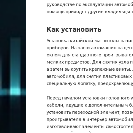
руководстве по эксплуатации автомо
помощь приходят другие владельцы то
Как установить
Установка китайской магнитолы начин
приборов. На части автомашин на цен
окном для стандартного проигрывате
мелких предметов. Для снятия узла п
а затем выкрутить крепежные винты.
автомобиля, для снятия пластиковых
специальную лопатку, предохраняющ
Перед началом установки головного 
кабели, идущие к дополнительным бл
установить переходной элемент, поз
проигрывателя в интерьер автомоби
изготавливают элементы самостоятель
эпоксидной смолы).