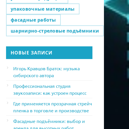
упаковочные материалы
фасадные работы
шарнирно-стреловые подъёмники
НОВЫЕ ЗАПИСИ
Игорь Кравцов Братск: музыка
сибирского автора
Профессиональная студия
звукозаписи: как устроен процесс
Где применяется прозрачная стрейч
пленка в торговле и производстве
Фасадные подъёмники: выбор и
аренда для высотных работ