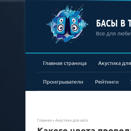
Перейти
к
контенту
БАСЫ В 
Все для любит
Главная страница
Акустика для
Проигрыватели
Рейтинги
Главная
»
Акустика для авто
Какого цвета провод