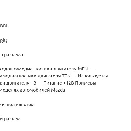
BDII
upjQ
о разъема:
 кодов самодиагностики двигателя MEN —
самодиагностики двигателя TEN — Используется
ики двигателя +B — Питание +12В Примеры
 моделях автомобилей Mazda
ие: под капотом
ый разъем