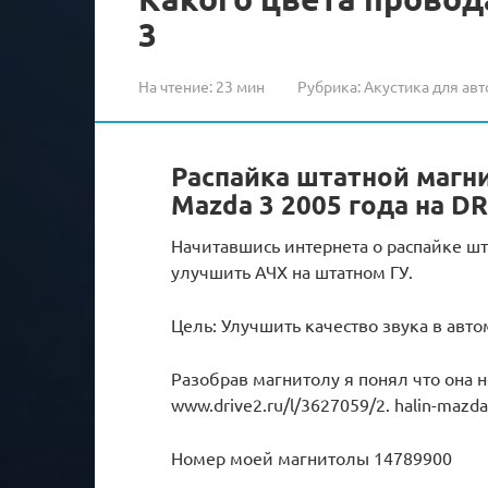
3
На чтение:
23 мин
Рубрика:
Акустика для авт
Распайка штатной магн
Mazda 3 2005 года на D
Начитавшись интернета о распайке шт
улучшить АЧХ на штатном ГУ.
Цель: Улучшить качество звука в авто
Разобрав магнитолу я понял что она не
www.drive2.ru/l/3627059/2. halin-mazda
Номер моей магнитолы 14789900