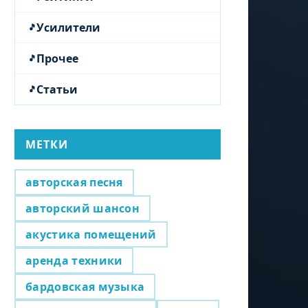
Усилители
Прочее
Статьи
МЕТКИ
авторская песня
авторский шансон
акустика помещений
аренда техники
бардовская музыка