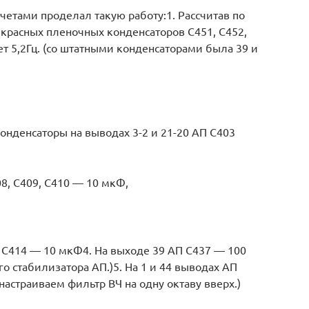
етами проделал такую работу:1. Рассчитав по
 красных пленочных конденсаторов С451, С452,
дет 5,2Гц. (со штатными конденсаторами была 39 и
онденсаторы на выводах 3-2 и 21-20 АП С403
08, С409, C410 — 10 мкФ,
3, C414 — 10 мкФ4. На выходе 39 АП С437 — 100
о стабилизатора АП.)5. На 1 и 44 выводах АП
 настраиваем фильтр ВЧ на одну октаву вверх.)