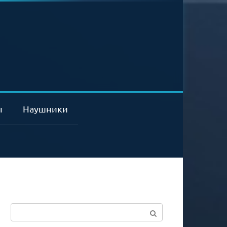
ы
Наушники
Поиск: