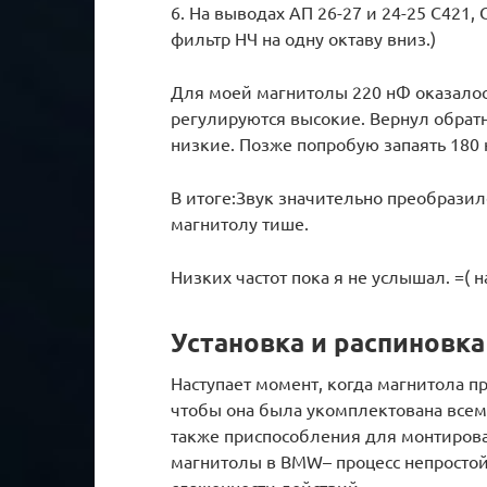
6. На выводах АП 26-27 и 24-25 С421,
фильтр НЧ на одну октаву вниз.)
Для моей магнитолы 220 нФ оказалос
регулируются высокие. Вернул обратн
низкие. Позже попробую запаять 180 
В итоге:Звук значительно преобразилс
магнитолу тише.
Низких частот пока я не услышал. =( 
Установка и распиновк
Наступает момент, когда магнитола 
чтобы она была укомплектована всем
также приспособления для монтиров
магнитолы в BMW– процесс непростой
слаженности действий.