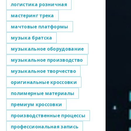
логистика розничная
мастеринг трека
мачтовые платформы
музыка братска
музыкальное оборудование
музыкальное производство
музыкальное творчество
оригинальные кроссовки
полимерные материалы
премиум кроссовки
производственные процессы
профессиональная запись