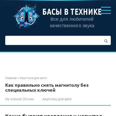
Перейти
к
БАСЫ В ТЕХНИКЕ
контенту
Все для любителей
качественного звука
Поиск:
Главная
»
Акустика для авто
Как правильно снять магнитолу без
специальных ключей
На чтение:
26 мин
Акустика для авто