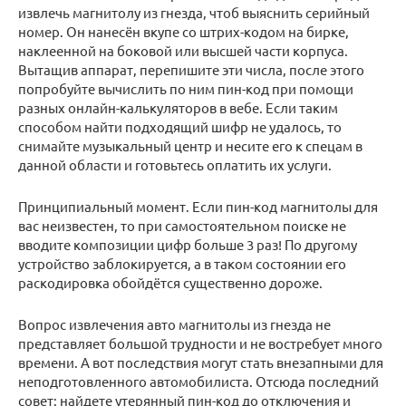
извлечь магнитолу из гнезда, чтоб выяснить серийный
номер. Он нанесён вкупе со штрих-кодом на бирке,
наклеенной на боковой или высшей части корпуса.
Вытащив аппарат, перепишите эти числа, после этого
попробуйте вычислить по ним пин-код при помощи
разных онлайн-калькуляторов в вебе. Если таким
способом найти подходящий шифр не удалось, то
снимайте музыкальный центр и несите его к спецам в
данной области и готовьтесь оплатить их услуги.
Принципиальный момент. Если пин-код магнитолы для
вас неизвестен, то при самостоятельном поиске не
вводите композиции цифр больше 3 раз! По другому
устройство заблокируется, а в таком состоянии его
раскодировка обойдётся существенно дороже.
Вопрос извлечения авто магнитолы из гнезда не
представляет большой трудности и не востребует много
времени. А вот последствия могут стать внезапными для
неподготовленного автомобилиста. Отсюда последний
совет: найдете утерянный пин-код до отключения и