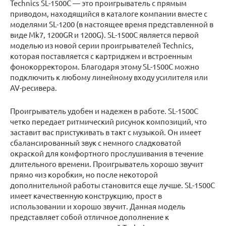
Technics SL-1500C — это проигрыватель с прямым
приводом, находящийся в каталоге компании вместе с
моделями SL-1200 (в настоящее время представленной в
виде Mk7, 1200GR и 1200G). SL-1500C является первой
моделью из новой серии проигрывателей Technics,
которая поставляется с картриджем и встроенным
фонокорректором. Благодаря этому SL-1500C можно
подключить к любому линейному входу усилителя или
AV-ресивера.
Проигрыватель удобен и надежен в работе. SL-1500C
четко передает ритмический рисунок композиций, что
заставит вас пристукивать в такт с музыкой. Он имеет
сбалансированный звук с немного сладковатой
окраской для комфортного прослушивания в течение
длительного времени. Проигрыватель хорошо звучит
прямо «из коробки», но после некоторой
дополнительной работы становится еще лучше. SL-1500C
имеет качественную конструкцию, прост в
использовании и хорошо звучит. Данная модель
представляет собой отличное дополнение к