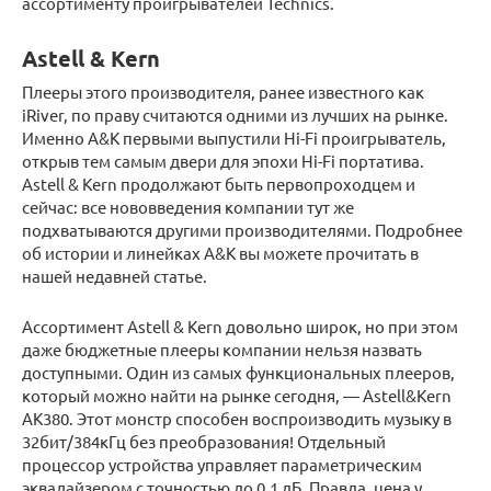
ассортименту проигрывателей Technics.
Astell & Kern
Плееры этого производителя, ранее известного как
iRiver, по праву считаются одними из лучших на рынке.
Именно A&K первыми выпустили Hi-Fi проигрыватель,
открыв тем самым двери для эпохи Hi-Fi портатива.
Astell & Kern продолжают быть первопроходцем и
сейчас: все нововведения компании тут же
подхватываются другими производителями. Подробнее
об истории и линейках A&K вы можете прочитать в
нашей недавней статье.
Ассортимент Astell & Kern довольно широк, но при этом
даже бюджетные плееры компании нельзя назвать
доступными. Один из самых функциональных плееров,
который можно найти на рынке сегодня, — Astell&Kern
AK380. Этот монстр способен воспроизводить музыку в
32бит/384кГц без преобразования! Отдельный
процессор устройства управляет параметрическим
эквалайзером с точностью до 0,1 дБ. Правда, цена у