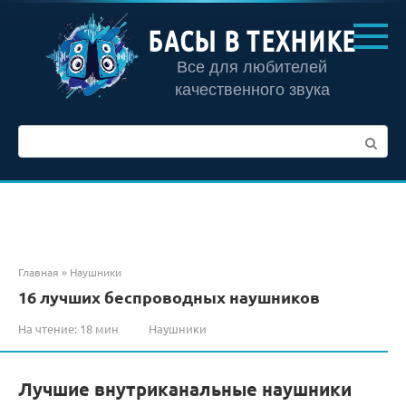
Перейти
к
БАСЫ В ТЕХНИКЕ
контенту
Все для любителей
качественного звука
Поиск:
Главная
»
Наушники
16 лучших беспроводных наушников
На чтение:
18 мин
Наушники
Лучшие внутриканальные наушники