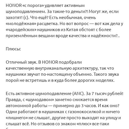
HONOR «с порога» удивляет активным
шумоподавлением. За такие-то деньги?! Могут же, если
захотят! (с). Что ещё? Есть необычная, очень
«молодёжная» расцветка. Но вот вопрос — вот как дела у
«чародейских» наушников из Китая обстоят с более
приземлённым вещами вроде качества и надёжности?..
Плюсы:
Отличный звук. В HONOR подобрали
качественную внутриканальную архитектуру, так что
наушники звучат по-настоящему объемно. Такого звука
порой не встретишь и в куда более дорогих моделях.
Есть активное шумоподавление (ANC). За 7 тысяч рублей!
Правда, с «шумодавом» заметно снижается время
автономной работы — примерно до 3 часов. И как оно?
Одни работают в наушниках с газонокосилкой и ничего
«лишнего» не слышат, другие просто выходят на улицу и
слышат всё. Но отзывов со знаком «плюс» все-таки