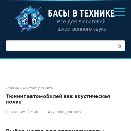
Перейти
к
БАСЫ В ТЕХНИКЕ
контенту
Все для любителей
качественного звука
Поиск:
Главная
»
Акустика для авто
Тюнинг автомобилей ваз: акустическая
полка
На чтение:
17 мин
Акустика для авто