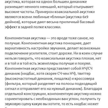
акустика, которая на одном большем динамике
размещает немного меньший, который отыгрывает
высокие частоты. Примером коаксиальной акустики
являются всеми любимые «блины» (акустика 6х9
дюймов), которые дают весьма приличный басовый
эффект в задней полке классики.
Компонентная акустика — это вроде тоже самое, но
получше. Компонентная акустика помощнее, дает
вариативность настройки звучания, делает возможным
подключение усилителя, стоит дороже. Ни в коем случае
нельзя говорить, что коаксиальная акустика плохая, нет
и в той и в той есть экземпляры получше и похуже.
Компонентная акустика представляет собой НЧ/СЧ
динамик (мидбас, хотя скорее СЧ чем НЧ), твиттер
(высокочастотный динамик, пищалка) и кроссовера
(фильтра, который разделяет на полосы подходящий
сигнал и отправляет его на нужный динамик). Благодаря
отдельной конструкции, компонентную акустику можно
сориентировать с необходимым вам углом, получить ту
звуковую сцену какую вы хотите, то есть мидбас может