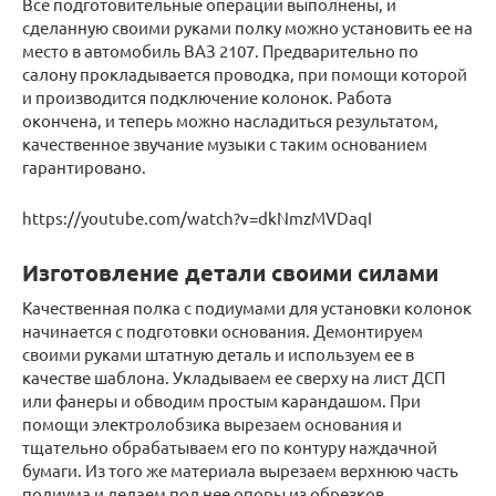
Все подготовительные операции выполнены, и
сделанную своими руками полку можно установить ее на
место в автомобиль ВАЗ 2107. Предварительно по
салону прокладывается проводка, при помощи которой
и производится подключение колонок. Работа
окончена, и теперь можно насладиться результатом,
качественное звучание музыки с таким основанием
гарантировано.
https://youtube.com/watch?v=dkNmzMVDaqI
Изготовление детали своими силами
Качественная полка с подиумами для установки колонок
начинается с подготовки основания. Демонтируем
своими руками штатную деталь и используем ее в
качестве шаблона. Укладываем ее сверху на лист ДСП
или фанеры и обводим простым карандашом. При
помощи электролобзика вырезаем основания и
тщательно обрабатываем его по контуру наждачной
бумаги. Из того же материала вырезаем верхнюю часть
подиума и делаем под нее опоры из обрезков