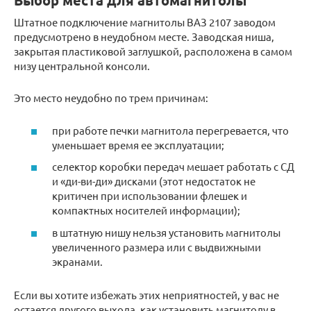
Выбор места для автомагнитолы
Штатное подключение магнитолы ВАЗ 2107 заводом
предусмотрено в неудобном месте. Заводская ниша,
закрытая пластиковой заглушкой, расположена в самом
низу центральной консоли.
Это место неудобно по трем причинам:
при работе печки магнитола перегревается, что
уменьшает время ее эксплуатации;
селектор коробки передач мешает работать с СД
и «ди-ви-ди» дисками (этот недостаток не
критичен при использовании флешек и
компактных носителей информации);
в штатную нишу нельзя установить магнитолы
увеличенного размера или с выдвижными
экранами.
Если вы хотите избежать этих неприятностей, у вас не
остается другого выхода, как установить магнитолу в